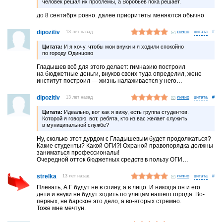
человек решал их проблемы, а Воробьёв пока решает.
до 8 сентября ровно. далее приоритеты меняются обычно
dipozitiv
13 лет назад
лично
#
Цитата:
И я хочу, чтобы мои внуки и я ходили спокойно
по городу Одинцово
Гладышев всё для этого делает: гимназию построил
на бюджетные деньги, внуков своих туда определил, жене
институт построил — жизнь налаживается у него…
dipozitiv
13 лет назад
лично
#
Цитата:
Идеально, вот как я вижу, есть группа студентов.
Которой я говорю, вот, ребята, кто из вас желает служить
в муниципальной службе?
Ну, сколько этот дурдом с Гладышевым будет продолжаться?
Какие студенты? Какой ОГИ?! Охраной правопорядка должны
заниматься профессионалы!
Очередной отток бюджетных средств в пользу ОГИ…
strelka
13 лет назад
лично
#
Плевать, А Г будут не в спину, а в лицо. И никогда он и его
дети и внуки не будут ходить по улицам нашего города. Во-
первых, не барское это дело, а во-вторых стремно.
Тоже мне мечтун.