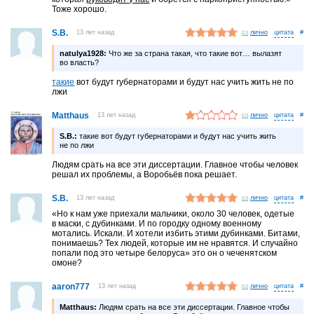
Тоже хорошо.
S.B.
13 лет назад
лично
#
natulya1928:
Что же за страна такая, что такие вот… вылазят
во власть?
такие
вот будут губернаторами и будут нас учить жить не по
лжи
Matthaus
13 лет назад
лично
#
S.B.:
такие вот будут губернаторами и будут нас учить жить
не по лжи
Людям срать на все эти диссертации. Главное чтобы человек
решал их проблемы, а Воробьёв пока решает.
S.B.
13 лет назад
лично
#
«Но к нам уже приехали мальчики, около 30 человек, одетые
в маски, с дубинками. И по городку одному военному
мотались. Искали. И хотели избить этими дубинками. Битами,
понимаешь? Тех людей, которые им не нравятся. И случайно
попали под это четыре белоруса» это он о чеченятском
омоне?
aaron777
13 лет назад
лично
#
Matthaus:
Людям срать на все эти диссертации. Главное чтобы