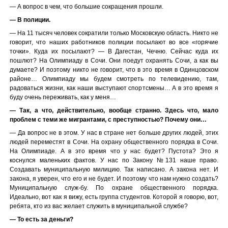
— А вопрос в чем, что большие сокращения прошли.
— В полиции.
— На 11 тысяч человек сократили только Московскую область. Никто не
говорит, что наших работников полиции посылают во все «горячие
точки». Куда их посылают? — В Дагестан, Чечню. Сейчас куда их
пошлют? На Олимпиаду в Сочи. Они поедут охранять Сочи, а как вы
думаете? И поэтому никто не говорит, что в это время в Одинцовском
районе… Олимпиаду мы будем смотреть по телевидению, там,
радоваться жизни, как наши выступают спортсмены… А в это время я
буду очень переживать, как у меня…
— Так, а что, действительно, вообще странно. Здесь что, мало
проблем с теми же мигрантами, с преступностью? Почему они…
— Да вопрос не в этом. У нас в стране нет больше других людей, этих
людей переместят в Сочи. На охрану общественного порядка в Сочи.
На Олимпиаде. А в это время что у нас будет? Пустота? Это я
коснулся маленьких фактов. У нас по Закону №131 наше право.
Создавать муниципальную милицию. Так написано. А закона нет. И
закона, я уверен, что его и не будет. И поэтому что нам нужно создать?
Муниципальную служ-бу. По охране общественного порядка.
Идеально, вот как я вижу, есть группа студентов. Которой я говорю, вот,
ребята, кто из вас желает служить в муниципальной службе?
— То есть за деньги?