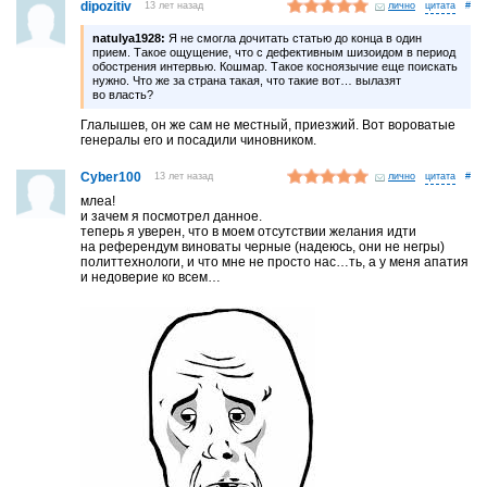
dipozitiv
13 лет назад
лично
#
natulya1928:
Я не смогла дочитать статью до конца в один
прием. Такое ощущение, что с дефективным шизоидом в период
обострения интервью. Кошмар. Такое косноязычие еще поискать
нужно. Что же за страна такая, что такие вот… вылазят
во власть?
Глалышев, он же сам не местный, приезжий. Вот вороватые
генералы его и посадили чиновником.
Cyber100
13 лет назад
лично
#
млеа!
и зачем я посмотрел данное.
теперь я уверен, что в моем отсутствии желания идти
на референдум виноваты черные (надеюсь, они не негры)
политтехнологи, и что мне не просто нас…ть, а у меня апатия
и недоверие ко всем…