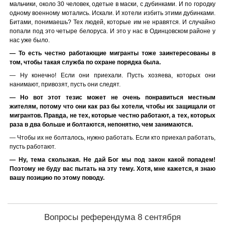
мальчики, около 30 человек, одетые в маски, с дубинками. И по городку
одному военному мотались. Искали. И хотели избить этими дубинками.
Битами, понимаешь? Тех людей, которые им не нравятся. И случайно
попали под это четыре белоруса. И это у нас в Одинцовском районе у
нас уже было.
— То есть честно работающие мигранты тоже заинтересованы в
том, чтобы такая служба по охране порядка была.
— Ну конечно! Если они приехали. Пусть хозяева, которых они
нанимают, привозят, пусть они следят.
— Но вот этот тезис может не очень понравиться местным
жителям, потому что они как раз бы хотели, чтобы их защищали от
мигрантов. Правда, не тех, которые честно работают, а тех, которых
раза в два больше и болтаются, непонятно, чем занимаются.
— Чтобы их не болталось, нужно работать. Если кто приехал работать,
пусть работают.
— Ну, тема скользкая. Не дай Бог мы под закон какой попадем!
Поэтому не буду вас пытать на эту тему. Хотя, мне кажется, я знаю
вашу позицию по этому поводу.
Вопросы референдума 8 сентября