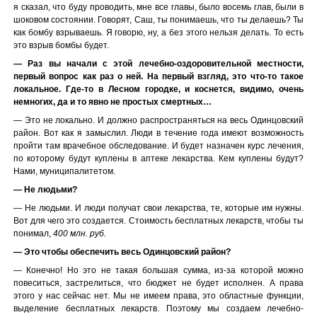
я сказал, что буду проводить, мне все главы, было восемь глав, были в
шоковом состоянии. Говорят, Саш, ты понимаешь, что ты делаешь? Ты
как бомбу взрываешь. Я говорю, ну, а без этого нельзя делать. То есть
это взрыв бомбы будет.
— Раз вы начали с этой лечебно-оздоровительной местности,
первый вопрос как раз о ней. На первый взгляд, это что-то такое
локальное. Где-то в Лесном городке, и коснется, видимо, очень
немногих, да и то явно не простых смертных…
— Это не локально. И должно распространяться на весь Одинцовский
район. Вот как я замыслил. Люди в течение года имеют возможность
пройти там врачебное обследование. И будет назначен курс лечения,
по которому будут куплены в аптеке лекарства. Кем куплены будут?
Нами, муниципалитетом.
— Не людьми?
— Не людьми. И люди получат свои лекарства, те, которые им нужны.
Вот для чего это создается. Стоимость бесплатных лекарств, чтобы ты
понимал,
400 млн. руб.
— Это чтобы обеспечить весь Одинцовский район?
— Конечно! Но это не такая большая сумма, из-за которой можно
повеситься, застрелиться, что бюджет не будет исполнен. А права
этого у нас сейчас нет. Мы не имеем права, это областные функции,
выделение бесплатных лекарств. Поэтому мы создаем лечебно-