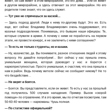
живет, он сам живет в этом микрорайоне, это его дома… Или он живет
в другом микрорайоне, а здесь отвечает за этот микрорайон. Но его
родители тоже знают, что он здесь служит.
— Тут уже не спрячешься за каской…
— Здесь подход другой. Люди к нему по-другому будут. Это их. Есть
еще, вот сейчас Владимир Владимирович очень поддерживает, это
казачье подразделение. Понимаешь, это бывшие наши офицеры. Те,
которые служили в армии. А почему с ними не поработать на первом
этапе, не провести конкурс, и не заключить с ними соглашение?
— То есть не только студенты, но и казаки.
— Ну, казачество, да. Вы понимаете, разное отношение людей к этому
вопросу. Но давайте попробуем!… Вот сейчас у нас пришла очень
уникальная женщина, которая руководит у нас и борется с
наркоприступностью. Просто уникальная, я счастлив, что она пришла к
нам в район. Ведь почему жители сейчас не сообщают никому? Не то
что бездействие…
— Не верят и боятся.
— Боятся. Вы представляете, если он живет. То есть у нас за прошлый
год получилось 500 случаев нападения. Пример. Вызов «скорой
помощи» по отравлению. И в это время, мы по отчетам посмотрим, там
50-60-40 человек — наркоманы. Чушь полная.
— По статистике официальной?