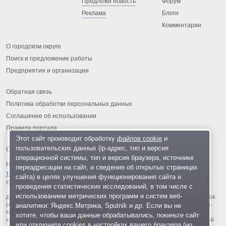
Предложи новость
Форум
Реклама
Блоги
Комментарии
О городском округе
Поиск и предложение работы
Предприятия и организации
Обратная связь
Политика обработки персональных данных
Соглашение об использовании
Правила портала
Этот сайт производит обработку
файлов cookie
и
пользовательских данных (ip-адрес, тип и версия
операционной системы, тип и версия браузера, источнике
На информационном ресурсе применяются
рекомендательные
переадресации на сайт, и сведения об открытых страницах
технологии
.
сайта) в целях улучшения функционирования сайта и
© 2013-2026 «ОИНФО»,
сделано в Одинцово
проведения статистических исследований, в том числе с
использованием метрических программ и систем веб-
Для читателей: В России признаны экстремистскими и запрещены организации ФБК
аналитики: Яндекс.Метрика, Sputnik и др. Если вы не
(Фонд борьбы с коррупцией, признан иноагентом), Штабы Навального, «Национал-
большевистская партия», «Свидетели Иеговы», «Армия воли народа», «Русский
хотите, чтобы ваши данные обрабатывались, покиньте сайт
общенациональный союз», «Движение против нелегальной иммиграции», «Правый
или отключите cookies в настройках вашего браузера (но