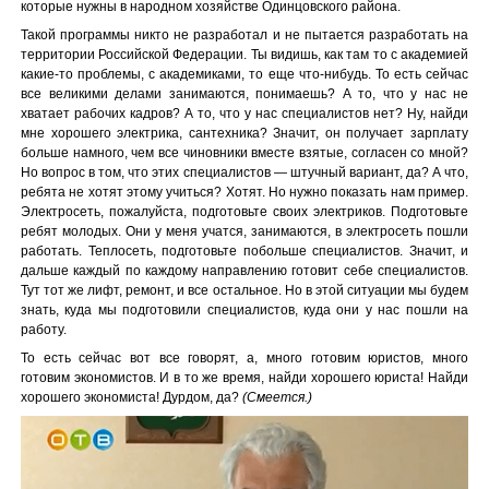
которые нужны в народном хозяйстве Одинцовского района.
Такой программы никто не разработал и не пытается разработать на
территории Российской Федерации. Ты видишь, как там то с академией
какие-то проблемы, с академиками, то еще что-нибудь. То есть сейчас
все великими делами занимаются, понимаешь? А то, что у нас не
хватает рабочих кадров? А то, что у нас специалистов нет? Ну, найди
мне хорошего электрика, сантехника? Значит, он получает зарплату
больше намного, чем все чиновники вместе взятые, согласен со мной?
Но вопрос в том, что этих специалистов — штучный вариант, да? А что,
ребята не хотят этому учиться? Хотят. Но нужно показать нам пример.
Электросеть, пожалуйста, подготовьте своих электриков. Подготовьте
ребят молодых. Они у меня учатся, занимаются, в электросеть пошли
работать. Теплосеть, подготовьте побольше специалистов. Значит, и
дальше каждый по каждому направлению готовит себе специалистов.
Тут тот же лифт, ремонт, и все остальное. Но в этой ситуации мы будем
знать, куда мы подготовили специалистов, куда они у нас пошли на
работу.
То есть сейчас вот все говорят, а, много готовим юристов, много
готовим экономистов. И в то же время, найди хорошего юриста! Найди
хорошего экономиста! Дурдом, да?
(Смеется.)