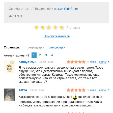
Ошибка в тексте? Выдели её и
нажми Ctrl+Enter
11 371
7 голосов
Прислать новость
1
2
3
4
комментариев
47
natulya1928
13 лет назад
лично
#
Я не смогла дочитать статью до конца в один прием. Такое
ощущение, что с дефективным шизоидом в период
обострения интервью. Кошмар. Такое косноязычие еще
поискать нужно. Что же за страна такая, что такие вот…
вылазят во власть?
ADYA
13 лет назад
лично
#
Как красиво вред во благо описывает
как обосновывает
необходимость организации официального отпила бабла
из бюджета в кармашки заинтересованным лицам…