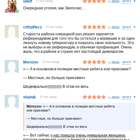
udaff
13 лет назад
лично
#
Очередная утопия, как Экополис…
chfrjdflecz
13 лет назад
лично
#
Староста района очередной раз решил заручится
референдумом для того что бы остаться у кормушки и за одно
лизнуть новому губернатору и показать свою лояльность. Это
не выборы и не референдум, а обычная профанация. Очень
жаль, что в районе и стране нет настоящей демократии.
Morozov
13 лет назад
лично
#
«— А в основном в полиции местные ребята или приезжие?
— Местные, но больше приезжих»
Шедеврально))))))))))) В этом он весь
ohalnik
13 лет назад
лично
#
Morozov:
«— А в основном в полиции местные ребята
или приезжие?
— Местные, но больше приезжих»
Шедеврально))))))))))) В этом он весь
«— Вот сейчас
у нас пришла
очень уникальная женщина
,
которая
руководит у нас
и борется с наркоприступностью.»