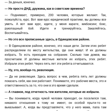
— За деньги, конечно.
— Не просто ДНД, дружина, как в советские времена?
— Поднимает, примерно, 200 человек, которые желают. Так,
пожалуйста, курс. Вот вам курс юридической практики, вы должны все
уметь. А вот вам курс, идите, у меня карате, кикбоксинг, бокс,
рукопашный бой. Идите и тренируйтесь. Закаляйтесь.
Воспитывайтесь.
— Но это все прописанные здесь, в Одинцовском районе.
— В Одинцовском районе, конечно, это наши дети. Затем этих ребят
распределяем по месту жительства, где они живут. И их должны
избрать. То есть приходим на собрание. Сколько там домов, мы
просчитаем. И должны местные жители их избрать, этих ребят.
Избрали этих ребят. Через пять лет эти ребята отчитываются.
— Ну, это, вообще-то, революция.
— Да не революция. Здесь вопрос в чем, ребята пять лет должны
показать себя, как они работают. Понимаете, это рабочие места, это и
ответственность за то, что они в это время сделали.
— А главное, под отчетность тем жителям, которые их избрали.
— Вы понимаете, когда чужой человек приходит, он поселился там,
никакого отношения к тому не имеет, он особой прыти-то не
выказывает. А, когда вы представляете, что у него мама, папа там