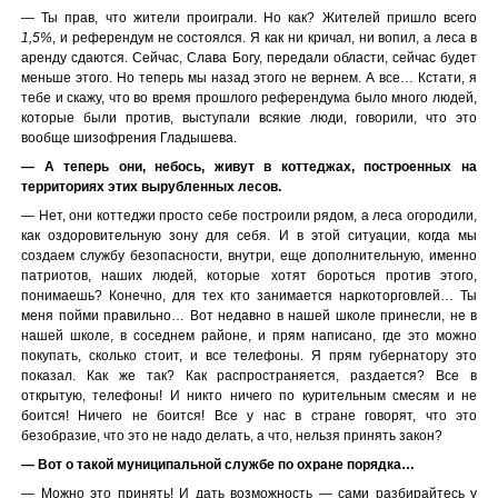
— Ты прав, что жители проиграли. Но как? Жителей пришло всего
1,5%
, и референдум не состоялся. Я как ни кричал, ни вопил, а леса в
аренду сдаются. Сейчас, Слава Богу, передали области, сейчас будет
меньше этого. Но теперь мы назад этого не вернем. А все… Кстати, я
тебе и скажу, что во время прошлого референдума было много людей,
которые были против, выступали всякие люди, говорили, что это
вообще шизофрения Гладышева.
— А теперь они, небось, живут в коттеджах, построенных на
территориях этих вырубленных лесов.
— Нет, они коттеджи просто себе построили рядом, а леса огородили,
как оздоровительную зону для себя. И в этой ситуации, когда мы
создаем службу безопасности, внутри, еще дополнительную, именно
патриотов, наших людей, которые хотят бороться против этого,
понимаешь? Конечно, для тех кто занимается наркоторговлей… Ты
меня пойми правильно… Вот недавно в нашей школе принесли, не в
нашей школе, в соседнем районе, и прям написано, где это можно
покупать, сколько стоит, и все телефоны. Я прям губернатору это
показал. Как же так? Как распространяется, раздается? Все в
открытую, телефоны! И никто ничего по курительным смесям и не
боится! Ничего не боится! Все у нас в стране говорят, что это
безобразие, что это не надо делать, а что, нельзя принять закон?
— Вот о такой муниципальной службе по охране порядка…
— Можно это принять! И дать возможность — сами разбирайтесь у