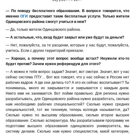
— По поводу бесплатного образования. В вопросе говорится, что
именно
ОГИ
предоставит такие бесплатные услуги. Только жители
Одинцовского района смогут учиться в нем?
— Да, только жители Одинцовского района.
— А остальные, что, вход будет закрыт или уже будут за деньги?
— Нет, пожалуйста, за те расценки, которые у нас будут, пожалуйста,
учитесь. Если с других территорий приехали.
— Хорошо, а почему этот вопрос вообще встал? Неужели кто-то
будет против? Зачем нужен референдум для этого?
— А можно я тебе вопрос задам? Значит, вот смотри. Значит, вот у нас
сейчас система ПТУ… Вот все говорят, что у нас сейчас в России нет
рабочих кадров. А где они делись-то? А кто их сейчас воспитывает? Ты
понимаешь, много их закрывается и закрывается с каждым днем.
Никто ими не занимается. Вот пойми правильно. Для региона нужно
разрабатывать, для Одинцовского района нужно разработать, сколько
нам необходимо рабочих специальностей? Сколько нужно средних
специальностей, тот же техникум, теперь колледж называется, да?
Сколько нужно по высшему образованию, сколько второе высшее
образование. Сколько аспирантура. Мы разрабатываем программу не
подготовки высшего образования одинцовского университета, мы
систему делаем. Сколько нам нужно специалистов, какой категории,