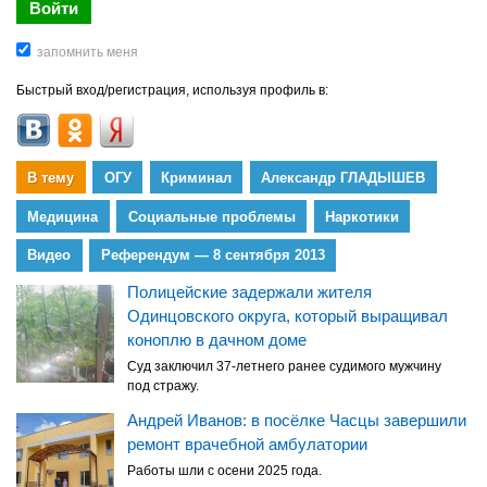
Быстрый вход/регистрация, используя профиль в:
В тему
ОГУ
Криминал
Александр ГЛАДЫШЕВ
Медицина
Социальные проблемы
Наркотики
Видео
Референдум — 8 сентября 2013
Полицейские задержали жителя
Одинцовского округа, который выращивал
коноплю в дачном доме
Суд заключил 37-летнего ранее судимого мужчину
под стражу.
Андрей Иванов: в посёлке Часцы завершили
ремонт врачебной амбулатории
Работы шли с осени 2025 года.