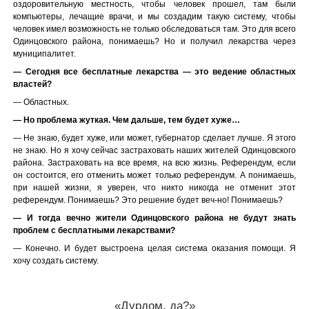
оздоровительную местность, чтобы человек прошел, там были
компьютеры, лечащие врачи, и мы создадим такую систему, чтобы
человек имел возможность не только обследоваться там. Это для всего
Одинцовского района, понимаешь? Но и получил лекарства через
муниципалитет.
— Сегодня все бесплатные лекарства — это ведение областных
властей?
— Областных.
— Но проблема жуткая. Чем дальше, тем будет хуже…
— Не знаю, будет хуже, или может, губернатор сделает лучше. Я этого
не знаю. Но я хочу сейчас застраховать наших жителей Одинцовского
района. Застраховать на все время, на всю жизнь. Референдум, если
он состоится, его отменить может только референдум. А понимаешь,
при нашей жизни, я уверен, что никто никогда не отменит этот
референдум. Понимаешь? Это решение будет веч-но! Понимаешь?
— И тогда вечно жители Одинцовского района не будут знать
проблем с бесплатными лекарствами?
— Конечно. И будет выстроена целая система оказания помощи. Я
хочу создать систему.
«Дурдом, да?»