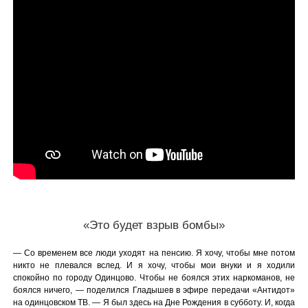
«Это будет взрыв бомбы»
— Со временем все люди уходят на пенсию. Я хочу, чтобы мне потом
никто не плевался вслед. И я хочу, чтобы мои внуки и я ходили
спокойно по городу Одинцово. Чтобы не боялся этих наркоманов, не
боялся ничего, — поделился Гладышев в эфире передачи «Антидот»
на одинцовском ТВ. — Я был здесь на Дне Рождения в субботу. И, когда