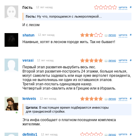
Гость
12 лет назад
#
Гость:
Ну что, попрощаемся с лыжероллеркой…
И с лесом
shatun
12 лет назад
лично
#
Наивные, хотят в лесном городе жить. Так не бывает!
verasi
12 лет назад
лично
#
Первый этап развития-вырубить весь лес.
Второй этап развития-построить 24 этажки, больше нельзя,
могут самолеты задевать или еще хуже вертолет президента,
тогда не выполнишь ни один из оставшихся этапов.
Третий этап-послать одинцовцев нахер.
Четвертый этап-свалить или в Грецию или в Израиль.
lenivets
12 лет назад
лично
#
Цитата:
В настоящее время подбираются инвесторы
для грандиозной стройки.
Эта инфа сообщает о платном посещении комплекса
жителями.
definity1
12 лет назад
лично
#