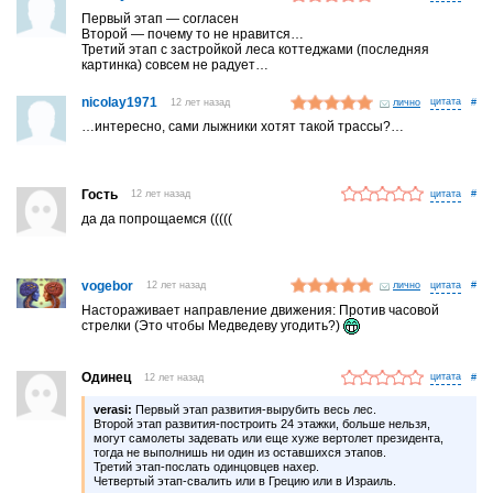
Первый этап — согласен
Второй — почему то не нравится…
Третий этап с застройкой леса коттеджами (последняя
картинка) совсем не радует…
nicolay1971
12 лет назад
лично
#
…интересно, сами лыжники хотят такой трассы?…
Гость
12 лет назад
#
да да попрощаемся (((((
vogebor
12 лет назад
лично
#
Настораживает направление движения: Против часовой
стрелки (Это чтобы Медведеву угодить?)
Одинец
12 лет назад
#
verasi:
Первый этап развития-вырубить весь лес.
Второй этап развития-построить 24 этажки, больше нельзя,
могут самолеты задевать или еще хуже вертолет президента,
тогда не выполнишь ни один из оставшихся этапов.
Третий этап-послать одинцовцев нахер.
Четвертый этап-свалить или в Грецию или в Израиль.