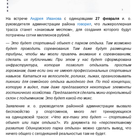
На встрече
Андрея Иванова
с одинцовцами
27 февраля
и. о.
руководителя администрации района
говорил
, что лыжероллерная
трасса станет «
знаковым местом»
, для создания которого будут
потрачены сотни миллионов рублей.
— Это будет спортивный объект с парком отдыха. Там возможно
будет проводить соревнования. Там даже будут размещены
трибуны, чтобы мы могли привлечь внимание к соревнованиям,
сделать их публичными. При этом у нас будет сформирована
инфраструктура, которая позволит отдыхать простым
горожанам, даже если они не имеют профессиональных спортивных
навыков. Кататься на велосипеде, роликах, лыжах, организовывать
пикники для семейного отдыха выходного дня. По той концепции,
которую я видел, там даже предлагаются некоторые элементы
гостиничного хозяйства. Предлагается сделать мини-горнолыжный
склон с подъемником. Это будет какой-то микс.
Заявление и. о. руководителя районной администрации вызвало
беспокойство у спортсменов, много лет тренирующихся
на одинцовской трассе:
«Что все-таки это будет — спортивный
объект или парк отдыха?».
Из документа по
«перспективному
развитию Одинцовского парка отдыха»
можно сделать вывод, что
ничего общего с сегодняшней реальностью там не будет.