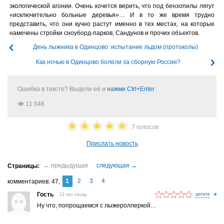
экологической агонии. Очень хочется верить, что под бензопилы лягут
«исключительно больные деревья»… И в то же время трудно
представить, что они кучно растут именно в тех местах, на которые
намечены стройки сноуборд-парков, Сандунов и прочих объектов.
День лыжника в Одинцово: испытание льдом (протоколы)
Как ночью в Одинцово болели за сборную России?
Ошибка в тексте? Выдели её и
нажми Ctrl+Enter
11 046
7 голосов
Прислать новость
1
2
3
4
комментариев
47
Гость
12 лет назад
#
Ну что, попрощаемся с лыжероллеркой…