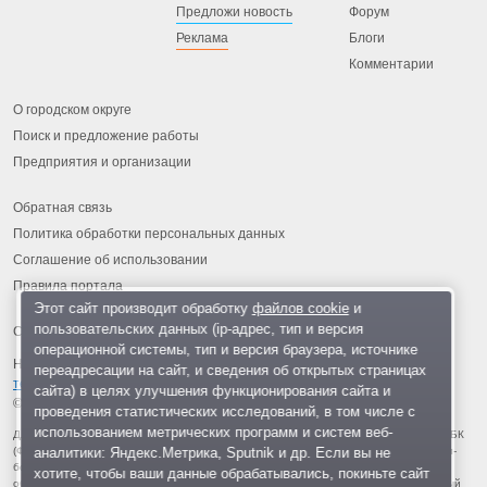
Предложи новость
Форум
Реклама
Блоги
Комментарии
О городском округе
Поиск и предложение работы
Предприятия и организации
Обратная связь
Политика обработки персональных данных
Соглашение об использовании
Правила портала
Этот сайт производит обработку
файлов cookie
и
пользовательских данных (ip-адрес, тип и версия
операционной системы, тип и версия браузера, источнике
На информационном ресурсе применяются
рекомендательные
переадресации на сайт, и сведения об открытых страницах
технологии
.
сайта) в целях улучшения функционирования сайта и
© 2013-2026 «ОИНФО»,
сделано в Одинцово
проведения статистических исследований, в том числе с
использованием метрических программ и систем веб-
Для читателей: В России признаны экстремистскими и запрещены организации ФБК
аналитики: Яндекс.Метрика, Sputnik и др. Если вы не
(Фонд борьбы с коррупцией, признан иноагентом), Штабы Навального, «Национал-
большевистская партия», «Свидетели Иеговы», «Армия воли народа», «Русский
хотите, чтобы ваши данные обрабатывались, покиньте сайт
общенациональный союз», «Движение против нелегальной иммиграции», «Правый