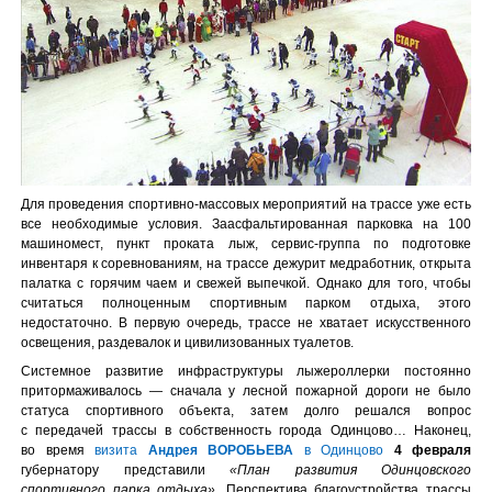
Для проведения спортивно-массовых мероприятий на трассе уже есть
все необходимые условия. Заасфальтированная парковка на 100
машиномест, пункт проката лыж, сервис-группа по подготовке
инвентаря к соревнованиям, на трассе дежурит медработник, открыта
палатка с горячим чаем и свежей выпечкой. Однако для того, чтобы
считаться полноценным спортивным парком отдыха, этого
недостаточно. В первую очередь, трассе не хватает искусственного
освещения, раздевалок и цивилизованных туалетов.
Системное развитие инфраструктуры лыжероллерки постоянно
притормаживалось — сначала у лесной пожарной дороги не было
статуса спортивного объекта, затем долго решался вопрос
с передачей трассы в собственность города Одинцово… Наконец,
во время
визита
Андрея ВОРОБЬЕВА
в Одинцово
4 февраля
губернатору представили
«План развития Одинцовского
спортивного парка отдыха»
. Перспектива благоустройства трассы