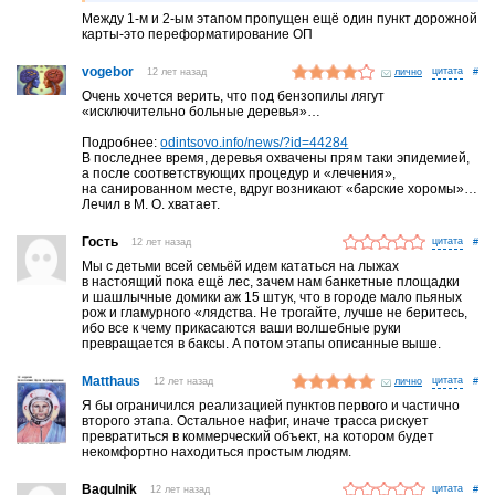
Между 1-м и 2-ым этапом пропущен ещё один пункт дорожной
карты-это переформатирование ОП
vogebor
12 лет назад
лично
#
Очень хочется верить, что под бензопилы лягут
«исключительно больные деревья»…
Подробнее:
odintsovo.info/news/?id=44284
В последнее время, деревья охвачены прям таки эпидемией,
а после соответствующих процедур и «лечения»,
на санированном месте, вдруг возникают «барские хоромы»…
Лечил в М. О. хватает.
Гость
12 лет назад
#
Мы с детьми всей семьёй идем кататься на лыжах
в настоящий пока ещё лес, зачем нам банкетные площадки
и шашлычные домики аж 15 штук, что в городе мало пьяных
рож и гламурного «лядства. Не трогайте, лучше не беритесь,
ибо все к чему прикасаются ваши волшебные руки
превращается в баксы. А потом этапы описанные выше.
Matthaus
12 лет назад
лично
#
Я бы ограничился реализацией пунктов первого и частично
второго этапа. Остальное нафиг, иначе трасса рискует
превратиться в коммерческий объект, на котором будет
некомфортно находиться простым людям.
Bagulnik
12 лет назад
#