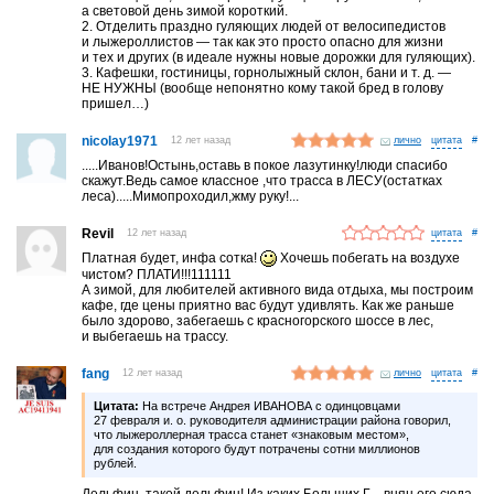
а световой день зимой короткий.
2. Отделить праздно гуляющих людей от велосипедистов
и лыжероллистов — так как это просто опасно для жизни
и тех и других (в идеале нужны новые дорожки для гуляющих).
3. Кафешки, гостиницы, горнолыжный склон, бани и т. д. —
НЕ НУЖНЫ (вообще непонятно кому такой бред в голову
пришел…)
nicolay1971
12 лет назад
лично
#
.....Иванов!Остынь,оставь в покое лазутинку!люди спасибо
скажут.Ведь самое классное ,что трасса в ЛЕСУ(остатках
леса).....Мимопроходил,жму руку!...
Revil
12 лет назад
#
Платная будет, инфа сотка!
Хочешь побегать на воздухе
чистом? ПЛАТИ!!!111111
А зимой, для любителей активного вида отдыха, мы построим
кафе, где цены приятно вас будут удивлять. Как же раньше
было здорово, забегаешь с красногорского шоссе в лес,
и выбегаешь на трассу.
fang
12 лет назад
лично
#
Цитата:
На встрече Андрея ИВАНОВА с одинцовцами
27 февраля и. о. руководителя администрации района говорил,
что лыжероллерная трасса станет «знаковым местом»,
для создания которого будут потрачены сотни миллионов
рублей.
Дельфин, такой дельфин! Из каких Больших Г…внян его сюда