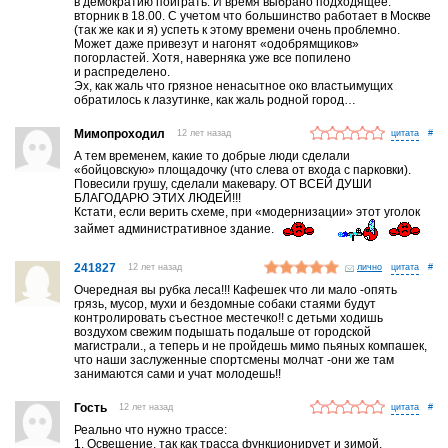
в демократию поиграть. И время выбрано подходящее.
вторник в 18.00. С учетом что большинство работает в Москве
(так же как и я) успеть к этому времени очень проблемно.
Может даже привезут и нагонят «одобрямщиков»
погорластей. Хотя, наверняка уже все попилено
и распределено.
Эх, как жаль что грязное ненасытное око властьимущих
обратилось к лазутинке, как жаль родной город…
Мимопроходил
12 лет назад
#
А тем временем, какие то добрые люди сделали
«бойцовскую» площадочку (что слева от входа с парковки).
Повесили грушу, сделали макевару. ОТ ВСЕЙ ДУШИ
БЛАГОДАРЮ ЭТИХ ЛЮДЕЙ!!!
Кстати, если верить схеме, при «модернизации» этот уголок
займет административное здание.
241827
12 лет назад
лично
#
Очередная вы рубка леса!!! Кафешек что ли мало -опять
грязь, мусор, мухи и бездомные собаки стаями будут
контролировать съестное местечко!! с детьми ходишь
воздухом свежим подышать подальше от городской
магистрали., а теперь и не пройдешь мимо пьяных компашек,
что наши заслуженные спортсмены молчат -они же там
занимаются сами и учат молодешь!!
Гость
12 лет назад
#
Реально что нужно трассе:
1. Освещение, так как трасса функционирует и зимой,