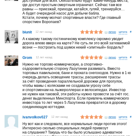
доступный для всех. Обязательно будут какие-нибудь места,
где доступ простым смертным ограничат. Сейчас там все
равны — приезжай, приходи, катайся, гуляй, тренируйся…
А будет очередной насос для добычи бабла.
Кстати, почему молчат спортивные власти? Где главный
спорстмен Воропаев?
biunit
12 лет назад
лично
#
А к какому такому гостиничному комплексу скромно уводит
дорога влево вверх на карте? Не суть ли это всей затеваемой
возни — построить под шумок некий «элитный» бордель?
Grom
12 лет назад
лично
#
Нужно не торгово-коммерческую, а спортивно-
оздоровительную сторону Лазутинки развивать. Вместо
торговых павильонов, бани и проката снегоходов. Нужно в 1-ю
очередь делать освещение трассы, расширение трассы
за счёт проведения параллельной дорожки для прогулок,
чтобы мамы с колясками не создавали угрозу себе
и спортсменам на лыжероллерах и велосипедах. Инвестор
не нужен как таковой, эти работы нужно провести за счёт гос.
денег выделенных Минспорта. Если привлечь коммерческого
инвестора то лет через 5 Лазутинка превратится в дорожку
соединяющую коттеджи.
ivanvolkov027
12 лет назад
лично
#
Ну вот как и следовало, все нормальные люди против этого!
Интересно сколько специальных людей привезут
на слушание? Такушь что бы было услышано адекватное