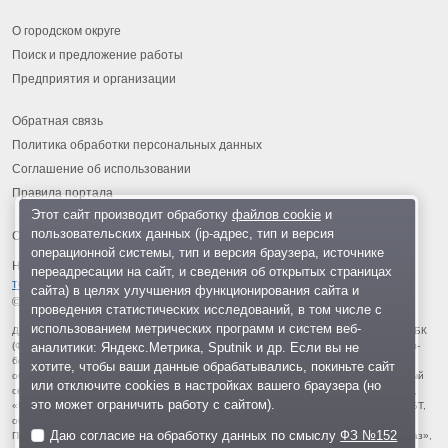
О городском округе
Поиск и предложение работы
Предприятия и организации
Обратная связь
Политика обработки персональных данных
Соглашение об использовании
Правила портала
Этот сайт производит обработку
файлов cookie
и
пользовательских данных (ip-адрес, тип и версия
операционной системы, тип и версия браузера, источнике
На информационном ресурсе применяются
рекомендательные
переадресации на сайт, и сведения об открытых страницах
технологии
.
сайта) в целях улучшения функционирования сайта и
© 2013-2026 «ОИНФО»,
сделано в Одинцово
проведения статистических исследований, в том числе с
использованием метрических программ и систем веб-
Для читателей: В России признаны экстремистскими и запрещены организации ФБК
аналитики: Яндекс.Метрика, Sputnik и др. Если вы не
(Фонд борьбы с коррупцией, признан иноагентом), Штабы Навального, «Национал-
большевистская партия», «Свидетели Иеговы», «Армия воли народа», «Русский
хотите, чтобы ваши данные обрабатывались, покиньте сайт
общенациональный союз», «Движение против нелегальной иммиграции», «Правый
или отключите cookies в настройках вашего браузера (но
сектор», УНА-УНСО, УПА, «Тризуб им. Степана Бандеры», «Мизантропик дивижн»,
это может ограничить работу с сайтом).
«Меджлис крымскотатарского народа», движение «Артподготовка», движение ЛГБТ,
общероссийская политическая партия «Воля», АУЕ, батальоны «Азов» и «Айдар».
Даю согласие на обработку данных по смыслу
ФЗ №152
Признаны террористическими и запрещены: «Движение Талибан», «Имарат Кавказ»,