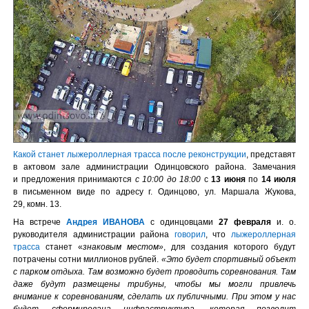
Как
ой станет лыжероллерная трасса после реконструкции
, представят
в актовом зале администрации Одинцовского района. Замечания
и предложения принимаются
с 10:00 до 18:00
с
13 июня
по
14 июля
в письменном виде по адресу г. Одинцово, ул. Маршала Жукова,
29, комн. 13.
На встрече
Андрея ИВАНОВА
с одинцовцами
27 февраля
и. о.
руководителя администрации района
говорил
, что
лыжероллерная
трасса
станет «
знаковым местом»
, для создания которого будут
потрачены сотни миллионов рублей.
«Это будет спортивный объект
с парком отдыха. Там возможно будет проводить соревнования. Там
даже будут размещены трибуны, чтобы мы могли привлечь
внимание к соревнованиям, сделать их публичными. При этом у нас
будет сформирована инфраструктура, которая позволит