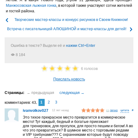
Манжосовская лыжная гонка
, в которой также участвуют сотни жителей
и гостей района.
Творческие мастер-классы и конкурс рисунков в Своем Книжном!
Встреча с писательницей АЛЮШИНОЙ и мастер-классы для детей!
Ошибка в тексте? Выдели её и
нажми Ctrl+Enter
8 184
6 голосов
Прислать новость
1
2
3
комментариев
43
ivanvolkov027
12 лет назад
лично
#
Это тихое прекрасное место превратится в коммерческое
место! Тут каждый, бедный и богатые приезжает
для тренировок, для прогулок, для просто пешим и бегом! А во
что это превратиться? В шумное место с торговыми редами
и VIP трибунами??? С охранниками которые будут повсюду