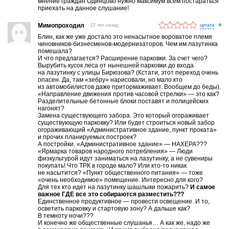
мнение граждан Одинцово нужно максимум всем постараться
приехать на данное слушание!
Мимопроходил
12 лет назад
#
Блин, как же уже достало это ненасытное вороватое племя
чиновников-бизнесменов-модернизаторов. Чем им лазутинка
помешала?
И что предлагается? Расширение парковки. За счет чего?
Вырубить кусок леса от нынешней парковки до входа
на лазутинку с улицы Бирюзова? (Кстати, этот переход очень
опасен. Да, там «зебру» нарисовали, но мало кто
из автомобилистов даже притормаживает. Вообщем до беды).
«Направление движения против часовой стрелки» — это как?
Разделительные бетонные блоки поставят и полицейских
нагонят?
Замена существующего забора. Это который огораживает
существующую парковку? Или будет строиться новый забор
огораживающий «Административное здание, пункт проката»
и прочих планируемых построек?
А постройки. «Административное здание» — НАХЕРА???
«Ярмарка товаров народного потребления» — Люди
физкультурой идут заниматься на лазутинку, а не сувениры
покупать! Что ТРК в городе мало? Или кто-то никак
не насытится? «Пункт общественного питания» — тоже
«очень необходимое» помещение. Интересно для кого?
Для тех кто идет на лазутинку шашлыки пожарить?
И самое
важное ГДЕ все это собираются разместить???
Единственное продуктивное — провести освещение. И то,
осветить парковку и стартовую зону? А дальше как?
В темноту ночи???
И конечно же общественные слушанья… А как же, надо же