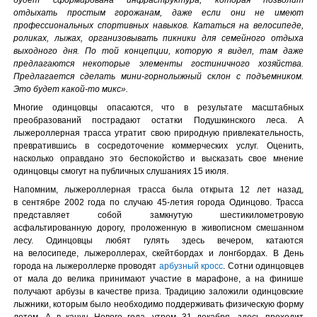
отдыхать простым горожанам, даже если они не имеют
профессиональных спортивных навыков. Кататься на велосипеде,
роликах, лыжах, организовывать пикники для семейного отдыха
выходного дня. По той концепции, которую я видел, там даже
предлагаются некоторые элементы гостиничного хозяйства.
Предлагается сделать мини-горнолыжный склон с подъемником.
Это будет какой-то микс».
Многие одинцовцы опасаются, что в результате масштабных
преобразований пострадают остатки Подушкинского леса. А
лыжероллерная трасса утратит свою природную привлекательность,
превратившись в сосредоточение коммерческих услуг. Оценить,
насколько оправдано это беспокойство и высказать свое мнение
одинцовцы смогут на публичных слушаниях 15 июля.
Напомним, лыжероллерная трасса была открыта 12 лет назад,
в сентябре 2002 года по случаю 45-летия города Одинцово. Трасса
представляет собой замкнутую шестикилометровую
асфальтированную дорогу, проложенную в живописном смешанном
лесу. Одинцовцы любят гулять здесь вечером, катаются
на велосипеде, лыжероллерах, скейтбордах и лонгбордах. В День
города на лыжероллерке проводят
арбузный кросс
. Сотни одинцовцев
от мала до велика принимают участие в марафоне, а на финише
получают арбузы в качестве приза. Традицию заложили одинцовские
лыжники, которым было необходимо поддерживать физическую форму
летом. А в канун Нового года, утром 31 декабря, здесь проходит