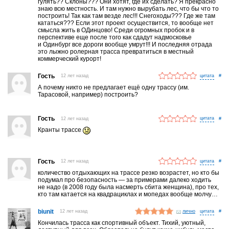
гулять?? Склоны??? Они хотят, где их сделать? Я прекрасно
знаю всю местность. И там нужно вырубать лес, что бы что то
построить! Так как там везде лес!!! Снегоходы??? Где же там
кататься??? Если этот проект осуществится, то вообще нет
смысла жить в ОДинцово! Среди огромных пробок и в
перспективе еще после того как сдадут надмосковье
и Одинбург все дороги вообще умрут!!! И последняя отрада
это лыжно ролерная трасса превратиться в местный
коммерческий курорт!
Гость
12 лет назад
#
А почему никто не предлагает ещё одну трассу (им.
Тарасовой, например) построить?
Гость
12 лет назад
#
Кранты трассе
Гость
12 лет назад
#
количество отдыхающих на трассе резко возрастет, но кто бы
подумал про безопасность — за примерами далеко ходить
не надо (в 2008 году была насмерть сбита женщина), про тех,
кто там катается на квадрациклах и мопедах вообще молчу…
biunit
12 лет назад
лично
#
Кончилась трасса как спортивный объект. Тихий, уютный,