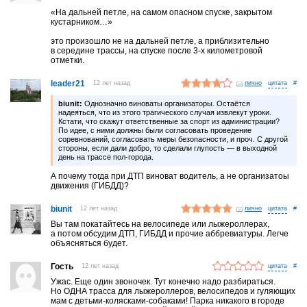
«На дальней петле, на самом опасном спуске, закрытом
кустарником…»
это произошло не на дальней петле, а приблизительно
в середине трассы, на спуске после 3-х километровой
отметки.
leader21
12 лет назад
лично
#
biunit:
Однозначно виноваты организаторы. Остаётся
надеяться, что из этого трагического случая извлекут уроки.
Кстати, что скажут ответственные за спорт из администрации?
По идее, с ними должны были согласовать проведение
соревнований, согласовать меры безопасности, и проч. С другой
стороны, если дали добро, то сделали глупость — в выходной
день на трассе пол-города.
А почему тогда при ДТП виноват водитель, а не организатоы
движения (ГИБДД)?
biunit
12 лет назад
лично
#
Вы там покатайтесь на велосипеде или лыжероллерах,
а потом обсудим ДТП, ГИБДД и прочие аббревиатуры. Легче
объясняться будет.
Гость
12 лет назад
#
Ужас. Еще один звоночек. Тут конечно надо разбираться.
Но ОДНА трасса для лыжероллеров, велосипедов и гуляющих
мам с детьми-колясками-собаками! Парка никакого в городе