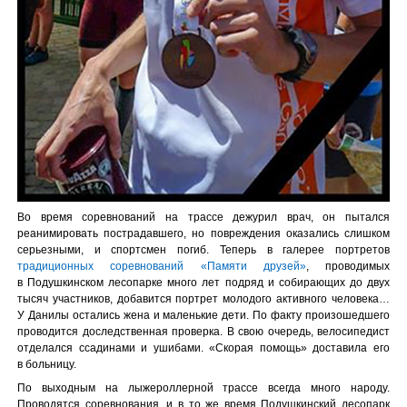
Во время соревнований на трассе дежурил врач, он пытался
реанимировать пострадавшего, но повреждения оказались слишком
серьезными, и спортсмен погиб. Теперь в галерее портретов
традиционных соревнований «Памяти друзей»
, проводимых
в Подушкинском лесопарке много лет подряд и собирающих до двух
тысяч участников, добавится портрет молодого активного человека…
У Данилы остались жена и маленькие дети. По факту произошедшего
проводится доследственная проверка. В свою очередь, велосипедист
отделался ссадинами и ушибами. «Скорая помощь» доставила его
в больницу.
По выходным на лыжероллерной трассе всегда много народу.
Проводятся соревнования, и в то же время Подушкинский лесопарк