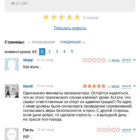
21 264
2 голоса
Прислать новость
1
2
3
4
5
комментариев
69
idopp
12 лет назад
лично
#
Как жаль…
biunit
12 лет назад
лично
#
Однозначно виноваты организаторы. Остаётся надеяться,
что из этого трагического случая извлекут уроки. Кстати, что
скажут ответственные за спорт из администрации? По идее,
с ними должны были согласовать проведение соревнований,
согласовать меры безопасности, и проч. С другой стороны,
если дали добро, то сделали глупость — в выходной день
на трассе пол-города.
Гость
12 лет назад
#
RIP…