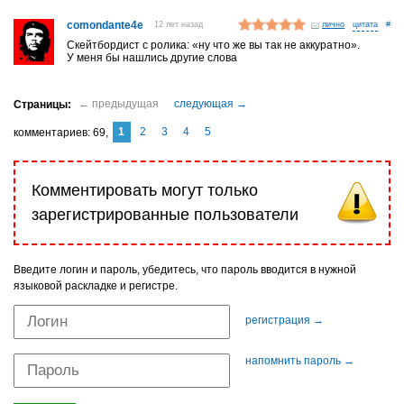
comondante4e
12 лет назад
лично
#
Скейтбордист с ролика: «ну что же вы так не аккуратно».
У меня бы нашлись другие слова
1
2
3
4
5
комментариев
69
Комментировать могут только
зарегистрированные пользователи
Введите логин и пароль, убедитесь, что пароль вводится в нужной
языковой раскладке и регистре.
регистрация →
напомнить пароль →