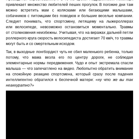
привлекает множество любителей пеших прогулок. В погожие дни там
можно встретить мам с колясками или бегающими малышами,
собачников с питомцами без поводков и большие веселые компании.
Следует понимать, что спортсмену, летящему на лыжероллерах
или велосипеде, невозможно остановиться моментально. Травмы
от столкновения неизбежны. Учитывая, что на виражах дальней петли
роллерного круга скорость велосипедиста достигает 70 км/ч, то травмы
могут быть и со смертельным исходом.
Так, в выходные лонгбордист чуть не сбил маленького ребенка, только
потому, что мама везла его по центру дороги, не соблюдая
элементарные нормы передвижения. Чудо и опыт экстремала спасли
малыша — что запечатлено на видео. Любопытно обратить внимание
на спокойную реакцию спортсмена, который сразу после падения
интеллигентно обратился к беспечной матери:
«ну что же вы так
неаккуратно?»