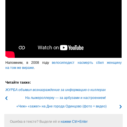
Напомним, в 2008 году
велосипедист насмерть сбил женщину
на том же вираже
.
Читайте также:
ЖУРБА объявил вознаграждение за информацию о киллерах
На лыжероллерку — за арбузами и настроением!
«Чиж» «зажег» на Дне города Одинцово (фото + видео)
Ошибка в тексте? Выдели её и
нажми Ctrl+Enter