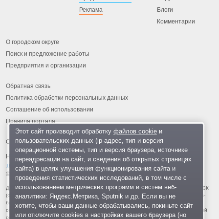
Реклама
Блоги
Комментарии
О городском округе
Поиск и предложение работы
Предприятия и организации
Обратная связь
Политика обработки персональных данных
Соглашение об использовании
Правила портала
Этот сайт производит обработку
файлов cookie
и
пользовательских данных (ip-адрес, тип и версия
операционной системы, тип и версия браузера, источнике
На информационном ресурсе применяются
рекомендательные
переадресации на сайт, и сведения об открытых страницах
технологии
.
сайта) в целях улучшения функционирования сайта и
© 2013-2026 «ОИНФО»,
сделано в Одинцово
проведения статистических исследований, в том числе с
использованием метрических программ и систем веб-
Для читателей: В России признаны экстремистскими и запрещены организации ФБК
аналитики: Яндекс.Метрика, Sputnik и др. Если вы не
(Фонд борьбы с коррупцией, признан иноагентом), Штабы Навального, «Национал-
большевистская партия», «Свидетели Иеговы», «Армия воли народа», «Русский
хотите, чтобы ваши данные обрабатывались, покиньте сайт
общенациональный союз», «Движение против нелегальной иммиграции», «Правый
или отключите cookies в настройках вашего браузера (но
сектор», УНА-УНСО, УПА, «Тризуб им. Степана Бандеры», «Мизантропик дивижн»,