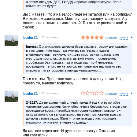
а потом обсудим ДТП, ГИБДД и прочие аббревиатуры. Легче
объясняться будет.
Вы считаете, что я на велосипеде не катался или на роликах?
Я и хоккеем занимался. Можно упасть, свернуть в кусты. А у
машины нет таких возможностей. Так что не рассказывайте
сказок.
leader21
12 лет назад
лично
#
Inness:
Организаторы должны были закрыть трассу для катания
в этот день, и не надо там гулять, там велосипедсты
и лыжероллеры тренируются…это спортивная трасса, а не
место для прогулок…мамы с детьми гуляют посередине,
с собаками без поводка…да и люди идут по 4 человека
посередине, те, кто не катаются, не понимают насколько это
опасно и что затормозить иногда невозможно…
Так и я о том. Проезжая часть, не место для гуляния. Но,
почему то, виноват водитель.
leader21
12 лет назад
лично
#
241827:
Да не единичный случай, каждый год кто то погибает
-организаторы должны были обеспечить безопасность если уже
проводится кросс, и вообще если соревнование проводятся,
от куда появился велосипедист, на всем протяжении трассы
должны стоять люди. Жаль что как всегда у нас проходят
мероприятия извените через «задницу».
Да нас все через нее. И руки из нее растут. Экология
или сглазили?