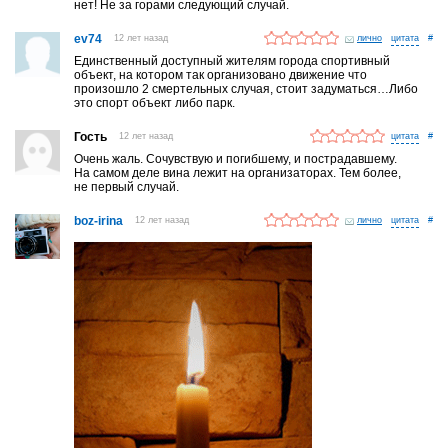
нет! Не за горами следующий случай.
ev74
12 лет назад
лично
#
Единственный доступный жителям города спортивный
объект, на котором так организовано движение что
произошло 2 смертельных случая, стоит задуматься…Либо
это спорт объект либо парк.
Гость
12 лет назад
#
Очень жаль. Сочувствую и погибшему, и пострадавшему.
На самом деле вина лежит на организаторах. Тем более,
не первый случай.
boz-irina
12 лет назад
лично
#