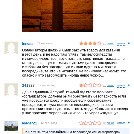
Inness
12 лет назад
лично
#
Организаторы должны были закрыть трассу для катания
в этот день, и не надо там гулять, там велосипедсты
и лыжероллеры тренируются…это спортивная трасса, а не
место для прогулок…мамы с детьми гуляют посередине,
с собаками без поводка…да и люди идут по 4 человека
посередине, те, кто не катаются, не понимают насколько это
опасно и что затормозить иногда невозможно…
241827
12 лет назад
лично
#
Да не единичный случай, каждый год кто то погибает
-организаторы должны были обеспечить безопасность если
уже проводится кросс, и вообще если соревнование
проводятся, от куда появился велосипедист, на всем
протяжении трассы должны стоять люди. Жаль что как всегда
у нас проходят мероприятия извените через «задницу».
leader21
12 лет назад
лично
#
biunit:
Вы там покатайтесь на велосипеде или лыжероллерах,