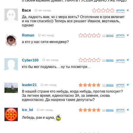
о своем кармане думает. УБРАТЬ ГУСЕВА ДАВНО УЖЕ НАДО
Вася
12 лет назад
#
Да, ладноть вам, чо с мера взять? Отопление в срок включит
и на том спасибо)) Теперь все решает Иванов, вертикаль,
однако
Roman
12 лет назад
лично
#
а кто у нас сити-менеджер?
Cyber100
12 лет назад
лично
#
кто бы мог подумать… ну ты посмотри…
leader21
12 лет назад
лично
#
В нашей стране кто нибудь, когда нибудь, против голосует?
За летнее время, единогласно ЗА, за зимнее, снова
единогласно. Да нахрена такие депутаты?
ice_lol
12 лет назад
лично
#
Лебедь, рак и щука,