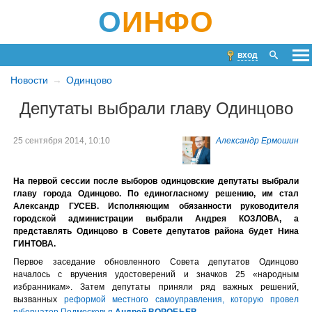
О
ИНФО
вход
Новости
Одинцово
Депутаты выбрали главу Одинцово
25 сентября 2014, 10:10
Александр Ермошин
На первой сессии после выборов одинцовские депутаты выбрали
главу города Одинцово. По единогласному решению, им стал
Александр ГУСЕВ. Исполняющим обязанности руководителя
городской администрации выбрали Андрея КОЗЛОВА, а
представлять Одинцово в Совете депутатов района будет Нина
ГИНТОВА.
Первое заседание обновленного Совета депутатов Одинцово
началось с вручения удостоверений и значков 25 «народным
избранникам». Затем депутаты приняли ряд важных решений,
вызванных
реформой местного самоуправления, которую провел
губернатор Подмосковья
Андрей ВОРОБЬЕ
В
.