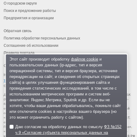
О городском округе
Поиск и предложение работы
Предприятия и организации
Обратная связь
Политика обработки персональных данных
Соглашение об использовании
Правила портала
Этот сайт производит обработку
файлов cookie
и
пользовательских данных (ip-адрес, тип и версия
операционной системы, тип и версия браузера, источнике
На информационном ресурсе применяются
рекомендательные
переадресации на сайт, и сведения об открытых страницах
технологии
.
сайта) в целях улучшения функционирования сайта и
© 2013-2026 «ОИНФО»,
сделано в Одинцово
проведения статистических исследований, в том числе с
использованием метрических программ и систем веб-
Для читателей: В России признаны экстремистскими и запрещены организации ФБК
аналитики: Яндекс.Метрика, Sputnik и др. Если вы не
(Фонд борьбы с коррупцией, признан иноагентом), Штабы Навального, «Национал-
большевистская партия», «Свидетели Иеговы», «Армия воли народа», «Русский
хотите, чтобы ваши данные обрабатывались, покиньте сайт
общенациональный союз», «Движение против нелегальной иммиграции», «Правый
или отключите cookies в настройках вашего браузера (но
сектор», УНА-УНСО, УПА, «Тризуб им. Степана Бандеры», «Мизантропик дивижн»,
это может ограничить работу с сайтом).
«Меджлис крымскотатарского народа», движение «Артподготовка», движение ЛГБТ,
общероссийская политическая партия «Воля», АУЕ, батальоны «Азов» и «Айдар».
Даю согласие на обработку данных по смыслу
ФЗ №152
Признаны террористическими и запрещены: «Движение Талибан», «Имарат Кавказ»,
«Исламское государство» (ИГ, ИГИЛ), Джебхад-ан-Нусра, «АУМ Синрике», «Братья-
ч.9 «Согласие субъекта персональных данных на
мусульмане», «Аль-Каида в странах исламского Магриба», «Сеть», «Колумбайн». В РФ