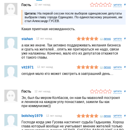
Гость
12 лет назад
#
Цитата:
На первой сессии после выборов одинцовские депутаты
выбрали главу города Одинцово. По единогласному решению, им
стал Александр ГУСЕВ.
Какая приятная неожиданность.
stahan
12 лет назад
лично
#
а как же иначе. Так активно поддерживать желания бизнеса
и срать на жителей…опять же притираться не надо, связи
уже налажены. Конечно, мало кто из депутатов откажется
от такого главы.
vit1971
12 лет назад
лично
#
сегодня мало кто может смотреть в завтрашний день…
Гость
12 лет назад
#
Эх, был бы мером Колбасов, он нам бы мавзолей построил
и ленинов на каждом углу понаставил, зажили бы как
при коммунизме))
bolshoy1979
12 лет назад
лично
#
Господи когда уже Гусева настигнет судьба Гадышева. Хорош
глава который вообще не учитывает мнение жителей только