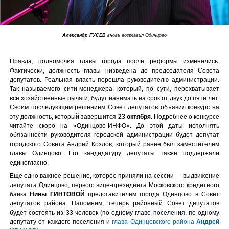
Александр ГУСЕВ
вновь возглавил Одинцово
Правда, полномочия главы города после реформы изменились.
Фактически, должность главы низведена до председателя Совета
депутатов. Реальная власть перешла руководителю администрации.
Так называемого сити-менеджера, который, по сути, перехватывает
все хозяйственные рычаги, будут нанимать на срок от двух до пяти лет.
Своим последующим решением Совет депутатов объявил конкурс на
эту должность, который завершится
23 октября.
Подробнее о конкурсе
читайте скоро на «Одинцово-ИНФО». До этой даты исполнять
обязанности руководителя городской администрации будет депутат
городского Совета Андрей Козлов, который ранее был заместителем
главы Одинцово. Его кандидатуру депутаты также поддержали
единогласно.
Еще одно важное решение, которое приняли на сессии — выдвижение
депутата Одинцово, первого вице-президента Московского кредитного
банка
Нины ГИНТОВОЙ
представителем города Одинцово в Совет
депутатов района. Напомним, теперь районный Совет депутатов
будет состоять из 33 человек (по одному главе поселения, по одному
депутату от каждого поселения и
глава Одинцовского района
Андрей