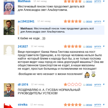
Matthaus
12 лет назад
лично
#
Местечковый генсек тоже продолжит делать всё
для Александра свет Альбертовича.
ac19411941
12 лет назад
лично
#
Matthaus:
Местечковый генсек тоже продолжит делать всё
для Александра свет Альбертовича.
К бабке не ходи…)))
241827
12 лет назад
лично
#
Вице-президент банка Нина Гинтова назначена на пост
представителя Одинцово, а по проще человека нельзя было
найти -который ближе к народу был бы, а не только госпожа
которая видет наш город из окна дорогущей машины? Она же
общественном транспортом не ездит, в наши магазины
не ходит, простые больницы и поликлиники не посещает
-Вообщем не чего незнает о жизни поселения!
df-1974
12 лет назад
лично
#
ПОЗДРАВЛЯЮ А. А. ГУСЕВА! НОРМАЛЬНЫЙ
РУКОВОДИТЕЛЬ! УСПЕХОВ!
strelka
12 лет назад
лично
#