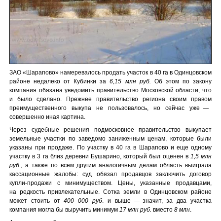
ЗАО «Шарапово» намеревалось продать участок в 40 га в Одинцовском
районе недалеко от Кубинки за
6,15 млн руб.
Об этом по закону
компания обязана уведомить правительство Московской области, что
и было сделано. Прежнее правительство региона своим правом
преимущественного выкупа не пользовалось, но сейчас уже —
совершенно иная картина.
Через судебные решения подмосковное правительство выкупает
земельные участки по заведомо заниженным ценам, которые были
указаны при продаже. По участку в 40 га в Шарапово и еще одному
участку в 3 га близ деревни Бушарино, который был оценен в
1,5 млн
руб.
, а также по всем другим аналогичным делам область выиграла
кассационные жалобы: суд обязал продавцов заключить договор
купли-продажи с минимуществом. Цены, указанные продавцами,
на редкость привлекательные. Сотка земли в Одинцовском районе
может стоить от
400 000 руб
. и выше — значит, за два участка
компания могла бы выручить минимум
17 млн руб.
вместо
8 млн
.