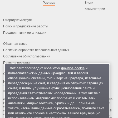
Реклама
Блоги
Комментарии
О городском округе
Поиск и предложение работы
Предприятия и организации
Обратная связь
Политика обработки персональных данных
Соглашение об использовании
Правила портала
Этот сайт производит обработку
файлов cookie
и
пользовательских данных (ip-адрес, тип и версия
операционной системы, тип и версия браузера, источнике
На информационном ресурсе применяются
рекомендательные
переадресации на сайт, и сведения об открытых страницах
технологии
.
сайта) в целях улучшения функционирования сайта и
© 2013-2026 «ОИНФО»,
сделано в Одинцово
проведения статистических исследований, в том числе с
использованием метрических программ и систем веб-
Для читателей: В России признаны экстремистскими и запрещены организации ФБК
аналитики: Яндекс.Метрика, Sputnik и др. Если вы не
(Фонд борьбы с коррупцией, признан иноагентом), Штабы Навального, «Национал-
большевистская партия», «Свидетели Иеговы», «Армия воли народа», «Русский
хотите, чтобы ваши данные обрабатывались, покиньте сайт
общенациональный союз», «Движение против нелегальной иммиграции», «Правый
или отключите cookies в настройках вашего браузера (но
сектор», УНА-УНСО, УПА, «Тризуб им. Степана Бандеры», «Мизантропик дивижн»,