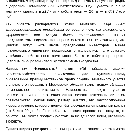
Аналогичным образом рискует потерять два земельных участка рядом
с деревней Немчиново ЗАО «Матвеевское». Один участок в 7,7 га
компания оценила в
213,7 млн руб.
, второй — 20 га — в
641,3 млн
руб
.
Как область распорядится этими землями?
«Еще идет
градостроительная проработка вопроса о том, как максимально
эффективно они могут быть использованы»,
— говорит
представитель подмосковного правительства. Он не исключает, что
участки могут быть вновь предложены инвесторам. Ранее
подмосковные чиновники неоднократно жаловались на отсутствие
у области собственного земельного банка и сейчас проверяют,
целевым ли образом используются земельные участки.
Напоминаем, Федеральный закон
«Об обороте земель
сельскохозяйственного назначения»
дает муниципальному
образованию преимущественное право покупки земельного участка
в случае его продажи. В Московской области таким правом обладает
региональное правительство. Намереваясь продать участок
сельхозназначения, его собственник обязан известить об этом
правительство, указав цену, размер участка, его местоположение
и срок, в течение которого должен быть осуществлен взаимный расчет
(не более 90 дней). Если область не заинтересована в покупке, то
собственник может продать участок, но не дешевле цены, указанной
в оферте.
Однако широко распространенная практика — занижение стоимости