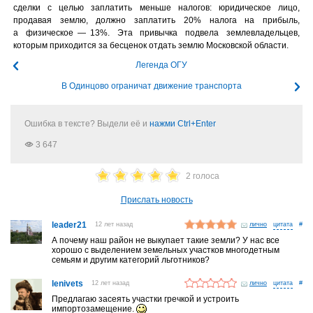
сделки с целью заплатить меньше налогов: юридическое лицо,
продавая землю, должно заплатить 20% налога на прибыль,
а физическое — 13%. Эта привычка подвела землевладельцев,
которым приходится за бесценок отдать землю Московской области.
Легенда ОГУ
В Одинцово ограничат движение транспорта
Ошибка в тексте? Выдели её и
нажми Ctrl+Enter
3 647
2 голоса
Прислать новость
leader21
12 лет назад
лично
#
А почему наш район не выкупает такие земли? У нас все
хорошо с выделением земельных участков многодетным
семьям и другим категорий льготников?
lenivets
12 лет назад
лично
#
Предлагаю засеять участки гречкой и устроить
импортозамещение.