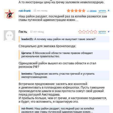
А то иностранцы цену на гречку заломили немилосердную.
rot-front
12 лет назад
лично
#
Наш район раздает, последний раз за копейки разжился зам
главы путинской администрации кожин…
Гость
12 лет назад
#
leader21:
А почему наш район не выкупает такие земли?
Специально для экипажа бронепоезда:
Цитата:
В Московской области таким правом обладает
региональное правительство.
Одинцовский район вышел из состава области и стал
регионом РФ?
lenivets:
Предлагаю засеять участки гречкой и устроить
импортозамещение.
Встречное предложение: засеять все коноплей
и демпинговать в голландских кофешопах. Пусть тамошние
производители шмали в знак протеста сожгут свой урожай
перед ратушей Амстердама.
И прибыль больше, чем от гречки, и настроение поднимется,
и будет, что вспомнить, я гарантирую это.
rot-front:
Наш район раздает, последний раз за копейки
разжился зам главы путинской администрации кожин…