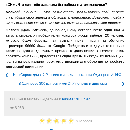
«ОИ» : Что для тебя означала бы победа в этом конкурсе?
Алексей:
Победа — это возможность реализовать свой проект
и углубить свои знания в области электроники. Возможно тогда я
смогу осуществить свою мечту, то есть реализовать свой проект.
Желаем удачи Алексею, до победы ему остался всего один шаг. 4
августа определят победителей конкурса. Жюри выберет 20 человек,
которые будут бороться за главный приз — грант на обучение
в размере
50000 долл.
от Google. Победители в других категориях
также получают денежные премии в дополнение к возможностям
посетить компании, предоставляющие призы в каждой из номинаций,
гранты на реализацию проектов, стипендии для обучения по профилю
конкурсной номинации.
Из «Справедливой России» выгнали портальца Одинцово-ИНФО
В Одинцово 300 выпускников ОГУ получили дипломы
Ошибка в тексте? Выдели её и
нажми Ctrl+Enter
6 058
9 голосов