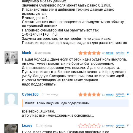
например в базах данных.
Значение булиевого поля может быть равно 0,1,null.
И транзисторы эти в цифровой технике давным давно
используются.
В чем идея то?
Слепить из них именно процессор и придумать всю обвязку
на троичной логике?
Например сумматор мог бы работать вот так:
1+0+1+null+1+0 = null
Задумка интересная, но где профит я не улавливаю.
Просто интересная прикладная задачка для развития мозгов.
biunit
11 лет назад
лично
#
Пацан молодец. Даже если от этой идеи будет ноль выхлопа,
он смел, умеет мыслить и не боится быть осмеянным.
Для нынешнего времени уже немало. И для его возраста.
Пусть развивает в себе свои сильные качества и продолжает
учебу. Ландау и Сахаровы тоже начинали не с великих идей…
И чтобы мотивацию не терял! Таких пацанов
надо поддерживать.
Cyber100
11 лет назад
лично
#
biunit:
Таких пацанов надо поддерживать.
все верно, ящитаю.
а то у нас все «менеджеры», в основном…
Lexey
11 лет назад
лично
#
Ну да, идея стара как мир. Основная проблема в ее