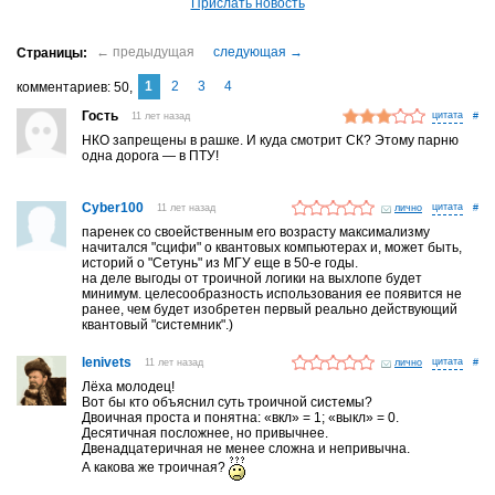
Прислать новость
1
2
3
4
комментариев
50
Гость
11 лет назад
#
НКО запрещены в рашке. И куда смотрит СК? Этому парню
одна дорога — в ПТУ!
Cyber100
11 лет назад
лично
#
паренек со своейственным его возрасту максимализму
начитался "сцифи" о квантовых компьютерах и, может быть,
историй о "Сетунь" из МГУ еще в 50-е годы.
на деле выгоды от троичной логики на выхлопе будет
минимум. целесообразность использования ее появится не
ранее, чем будет изобретен первый реально действующий
квантовый "системник".)
lenivets
11 лет назад
лично
#
Лёха молодец!
Вот бы кто объяснил суть троичной системы?
Двоичная проста и понятна: «вкл» = 1; «выкл» = 0.
Десятичная посложнее, но привычнее.
Двенадцатеричная не менее сложна и непривычна.
А какова же троичная?