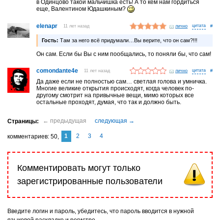
в Одинцово такой мальчишка есть! А то кем нам гордиться
еще, Валентином Юдашкиным?
elenapr
11 лет назад
лично
#
Гость:
Там за него всё придумали…Вы верите, что он сам?!!!
Он сам. Если бы Вы с ним пообщались, то поняли бы, что сам!
comondante4e
11 лет назад
лично
#
Да даже если не полностью сам… светлая голова и умничка.
Многие великие открытия происходят, когда человек по-
другому смотрит на привычные вещи, мимо которых все
остальные проходят, думая, что так и должно быть.
1
2
3
4
комментариев
50
Комментировать могут только
зарегистрированные пользователи
Введите логин и пароль, убедитесь, что пароль вводится в нужной