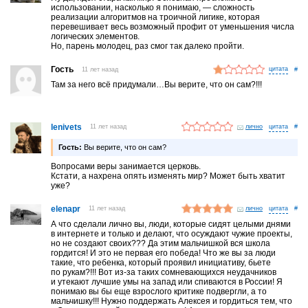
использовании, насколько я понимаю, — сложность
реализации алгоритмов на троичной лигике, которая
перевешивает весь возможный профит от уменьшения числа
логических элементов.
Но, парень молодец, раз смог так далеко пройти.
Гость
11 лет назад
#
Там за него всё придумали…Вы верите, что он сам?!!!
lenivets
11 лет назад
лично
#
Гость:
Вы верите, что он сам?
Вопросами веры занимается церковь.
Кстати, а нахрена опять изменять мир? Может быть хватит
уже?
elenapr
11 лет назад
лично
#
А что сделали лично вы, люди, которые сидят целыми днями
в интернете и только и делают, что осуждают чужие проекты,
но не создают своих??? Да этим мальчишкой вся школа
гордится! И это не первая его победа! Что же вы за люди
такие, что ребенка, который проявил инициативу, бьете
по рукам?!!! Вот из-за таких сомневающихся неудачников
и утекают лучшие умы на запад или спиваются в России! Я
понимаю вы бы еще взрослого критике подвергли, а то
мальчишку!!! Нужно поддержать Алексея и гордиться тем, что