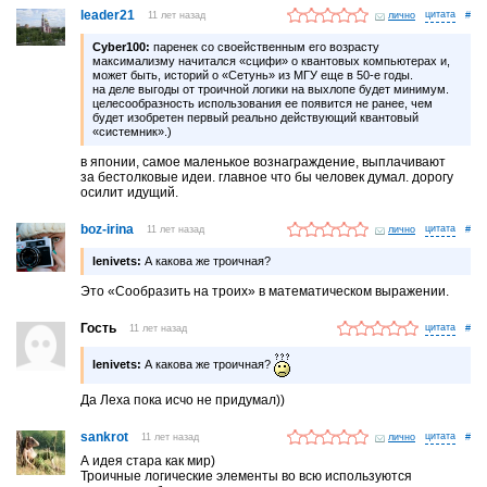
leader21
11 лет назад
лично
#
Cyber100:
паренек со своейственным его возрасту
максимализму начитался «сцифи» о квантовых компьютерах и,
может быть, историй о «Сетунь» из МГУ еще в 50-е годы.
на деле выгоды от троичной логики на выхлопе будет минимум.
целесообразность использования ее появится не ранее, чем
будет изобретен первый реально действующий квантовый
«системник».)
в японии, самое маленькое вознаграждение, выплачивают
за бестолковые идеи. главное что бы человек думал. дорогу
осилит идущий.
boz-irina
11 лет назад
лично
#
lenivets:
А какова же троичная?
Это «Сообразить на троих» в математическом выражении.
Гость
11 лет назад
#
lenivets:
А какова же троичная?
Да Леха пока исчо не придумал))
sankrot
11 лет назад
лично
#
А идея стара как мир)
Троичные логические элементы во всю используются