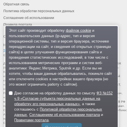
Обратная связь
Политика обработки персональных данных
Соглашение об использовании
Правила портала
Этот сайт производит обработку
файлов cookie
и
пользовательских данных (ip-адрес, тип и версия
операционной системы, тип и версия браузера, источнике
На информационном ресурсе применяются
рекомендательные
переадресации на сайт, и сведения об открытых страницах
технологии
.
сайта) в целях улучшения функционирования сайта и
© 2013-2026 «ОИНФО»,
сделано в Одинцово
проведения статистических исследований, в том числе с
использованием метрических программ и систем веб-
Для читателей: В России признаны экстремистскими и запрещены организации ФБК
аналитики: Яндекс.Метрика, Sputnik и др. Если вы не
(Фонд борьбы с коррупцией, признан иноагентом), Штабы Навального, «Национал-
большевистская партия», «Свидетели Иеговы», «Армия воли народа», «Русский
хотите, чтобы ваши данные обрабатывались, покиньте сайт
общенациональный союз», «Движение против нелегальной иммиграции», «Правый
или отключите cookies в настройках вашего браузера (но
сектор», УНА-УНСО, УПА, «Тризуб им. Степана Бандеры», «Мизантропик дивижн»,
это может ограничить работу с сайтом).
«Меджлис крымскотатарского народа», движение «Артподготовка», движение ЛГБТ,
общероссийская политическая партия «Воля», АУЕ, батальоны «Азов» и «Айдар».
Даю согласие на обработку данных по смыслу
ФЗ №152
Признаны террористическими и запрещены: «Движение Талибан», «Имарат Кавказ»,
«Исламское государство» (ИГ, ИГИЛ), Джебхад-ан-Нусра, «АУМ Синрике», «Братья-
ч.9 «Согласие субъекта персональных данных на
мусульмане», «Аль-Каида в странах исламского Магриба», «Сеть», «Колумбайн». В РФ
обработку его персональных данных»
, а также
признана нежелательной деятельность «Открытой России», издания «Проект Медиа».
соглашаюсь с
Политикой обработки персональных
СМИ-иноагентами признаны: телеканал «Дождь», «Медуза», «Важные истории», «Голос
данных
,
Соглашением об использовании портала
и
Америки», радио «Свобода», The Insider, «Медиазона», ОВД-инфо. Иноагентами
признаны общество/центр «Мемориал», «Аналитический Центр Юрия Левады»,
Правилами портала
.
Сахаровский центр. Instagram и Facebook (Metа) запрещены в РФ за экстремизм.