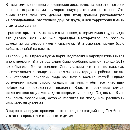
В этом году скворечники развешивали достаточно далеко от стартовой
поляны, на расстоянии примерно полутора километров от неё. Это
объясняется тем, что домики для птиц должны располагаться
на определённом расстоянии друг от друга, а вся территория вблизи
старта уже занята.
Организаторы позаботились и о малышах, которым было трудно идти
так далеко. Для них был проведен мастер-класс по росписи
декоративных скворечников и свистулек. Эти сувениры можно было
забрать с собой на память.
Как сообщили в пресс-службе парка, подготовка к мероприятию заняла
много времени. В этот раз акция была особенно важной, так как 2017
год объявлен Годом экологии. Организаторы считают, что парк сам
по себе является олицетворением экологии города и района, так что
они старались привлечь сюда как можно больше гостей. Однако
сотрудники парка строго следили за тем, чтобы все участники
соблюдали определённые правила. Ведь в противном случае
экологическая акция могла даже повредить природе. Так, нельзя было
приносить скворечники, которые крепятся на гвозди или расписаны
химическими красками.
В парке планируют проводить этот праздник каждый год. Тем более,
что он так нравится и взрослым, и детям.