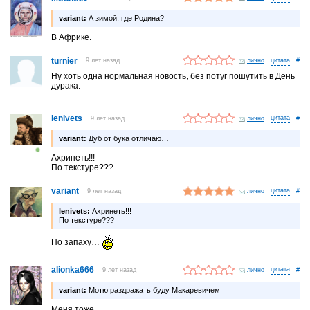
variant:
А зимой, где Родина?
В Африке.
turnier
9 лет назад
лично
#
Ну хоть одна нормальная новость, без потуг пошутить в День
дурака.
lenivets
9 лет назад
лично
#
variant:
Дуб от бука отличаю…
Ахринеть!!!
По текстуре???
variant
9 лет назад
лично
#
lenivets:
Ахринеть!!!
По текстуре???
По запаху…
alionka666
9 лет назад
лично
#
variant:
Мотю раздражать буду Макаревичем
Меня тоже