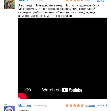
А вот ещё… Наверно не в тему… Мотю раздражать буду
Макаревичем, он его как в 80-ых называл? Подлёдной
селёдкой, рыбой с низкотрубным перископом, да, ещё
землянным червяком… Так что одзынь…
Matthaus
9 лет назад
лично
#
«Любэ»