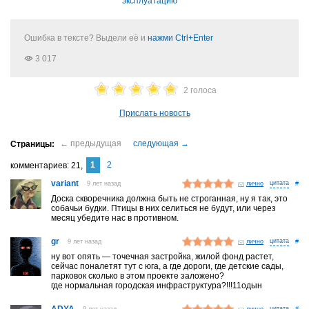
эксплуатацию
Ошибка в тексте? Выдели её и
нажми Ctrl+Enter
3 017
2 голоса
Прислать новость
1
2
комментариев
21
variant
9 лет назад
лично
#
Доска скворечника должна быть не строганная, ну я так, это
собачьи будки. Птицы в них селиться не будут, или через
месяц убедите нас в противном.
gr
9 лет назад
лично
#
ну вот опять — точечная застройка, жилой фонд растет,
сейчас поналетят тут с юга, а где дороги, где детские сады,
парковок сколько в этом проекте заложено?
где нормальная городская инфраструктура?!!!11одын
9 лет назад
лично
#