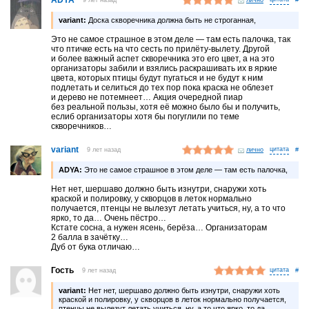
ADYA
variant:
Доска скворечника должна быть не строганная,
Это не самое страшное в этом деле — там есть палочка, так
что птичке есть на что сесть по прилёту-вылету. Другой
и более важный аспет скворечника это его цвет, а на это
организаторы забили и взялись раскрашивать их в яркие
цвета, которых птицы будут пугаться и не будут к ним
подлетать и селиться до тех пор пока краска не облезет
и дерево не потемнеет… Акция очередной пиар
без реальной пользы, хотя её можно было бы и получить,
еслиб организаторы хотя бы погуглили по теме
скворечников…
variant
9 лет назад
лично
#
ADYA:
Это не самое страшное в этом деле — там есть палочка,
Нет нет, шершаво должно быть изнутри, снаружи хоть
краской и полировку, у скворцов в леток нормально
получается, птенцы не вылезут летать учиться, ну, а то что
ярко, то да… Очень пёстро…
Кстате сосна, а нужен ясень, берёза… Организаторам
2 балла в зачётку…
Дуб от бука отличаю…
Гость
9 лет назад
#
variant:
Нет нет, шершаво должно быть изнутри, снаружи хоть
краской и полировку, у скворцов в леток нормально получается,
птенцы не вылезут летать учиться, ну, а то что ярко, то да…