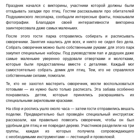
Праздник начался с викторины, участники которой должны были
отгадывать загадки про птиц. Гостям рассказывали про обитателей
Подушкинского лесопарка, сообщали интересные факты, показывали
фотографии. Благодаря своей интерактивности викторина
заинтересовала даже самых маленьких.
После этого гости парка отправились собирать и расписывать
скворечники. Занятия нашлись для всех, и никто не сидел без дела.
Собрать скворечник можно было собственными руками: для этого парк
закупил специальные наборы. Под руководством пап и дедушек даже
самые маленькие уверенно орудовали отвертками и молотками,
которые были предоставлены вместе с деталями. Каждый мог
самостоятельно собрать домик для птиц. Тем, кто не справлялся
собственными силами, помогали.
Те, кто не захотел мастерить скворечник, могли воспользоваться
готовыми — их нужно было только расписать. Эта забава особенно
понравилась детям, которые принялись раскрашивать их
специальными акриловыми красками.
На сбор и роспись ушло около часа — затем гости отправились вешать
поделки. Предварительно был проведён специальный инструктаж:
рассказали, как правильно повесить скворечник, чтобы он был
удобным для птиц и не повредил дерево. Участников разделили на три
группы, каждая из которых получила сопровождающего
с необходимыми инструментами — лестницей и проволокой.