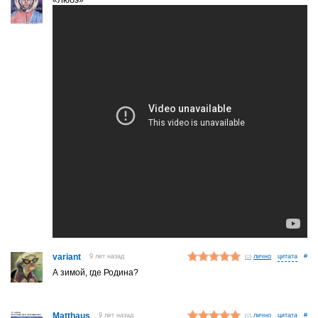
variant
9 лет назад
лично
#
А зимой, где Родина?
Matthaus
9 лет назад
лично
#