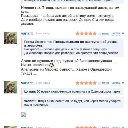
Именно так. Птенцы вылазят по наструганной доске, в этом
суть.
Раскраска — забава для детей, а птицу может отпугнуть.
Да и вообще, поздно для развески. До прилёта эти вещи
делают.
variant
9 лет назад
лично
#
Гость:
Именно так.
Птенцы вылазят по наструганной доске,
в этом суть
.
Раскраска — забава для детей, а птицу может отпугнуть.
Да и вообще, поздно для развески. До прилёта эти вещи делают.
А чего не ступеньки тогда сделать? Биостанцию узнала…
Низко в поклоне.
Апельсины из Марокко бывают… Хамон в Одинцовской
тундре…
variant
9 лет назад
лично
#
Цитата:
50 новых скворечников появилось в Одинцовском парке
variant:
Птицы в них селиться не будут, или через месяц убедите
нас в противном.
variant
9 лет назад
лично
#