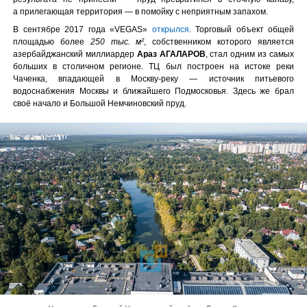
а прилегающая территория — в помойку с неприятным запахом.
В сентябре 2017 года «VEGAS»
открылся
. Торговый объект общей
площадью более
250 тыс. м²
, собственником которого является
азербайджанский миллиардер
Араз АГАЛАРОВ
, стал одним из самых
больших в столичном регионе. ТЦ был построен на истоке реки
Чаченка, впадающей в Москву-реку — источник питьевого
водоснабжения Москвы и ближайшего Подмосковья. Здесь же брал
своё начало и Большой Немчиновский пруд.