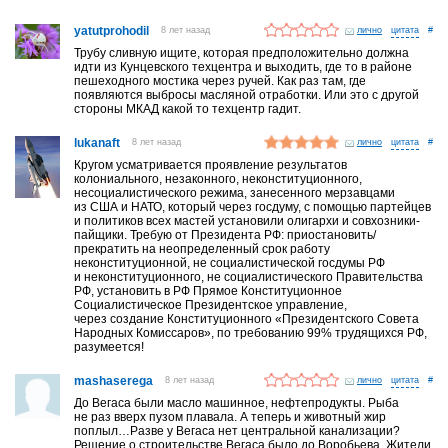
yatutprohodil
8 лет назад
лично
#
Трубу сливную ищите, которая предположительно должна
идти из Кунцевского техцентра и выходить, где то в районе
пешеходного мостика через ручей. Как раз там, где
появляются выбросы масляной отработки. Или это с другой
стороны МКАД какой то техцентр гадит.
lukanaft
8 лет назад
лично
#
Кругом усматривается проявление результатов
колониального, незаконного, неконституционного,
несоциалистического режима, занесенного мерзавцами
из США и НАТО, который через госдуму, с помощью партейцев
и политиков всех мастей установили олигархи и совхозники-
пайщики. Требую от Президента РФ: приостановить/
прекратить на неопределенный срок работу
неконституционной, не социалистической госдумы РФ
и неконституционного, не социалистического Правительства
РФ, установить в РФ Прямое Конституционное
Социалистическое Президентское управление,
через создание Конституционного «Президентского Совета
Народных Комиссаров», по требованию 99% трудящихся РФ,
разумеется!
mashaserega
8 лет назад
лично
#
До Вегаса были масло машинное, нефтепродукты. Рыба
не раз вверх пузом плавала. А теперь и животный жир
поплыл…Разве у Вегаса нет центральной канализации?
Решение о строительстве Вегаса было до Воробьева. Жители