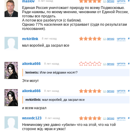
maslov
8 лет назад
лично
#
Единая Россия уничтожает природу по всему Подмосковью.
Ради наживы, по моему мнению, чиновники от Единой России,
готовы все продать.
А потом все разбегутся (с баблом).
Однако 77% населения все устраивает (судя по результатам
голосования).
mrkirillnk
8 лет назад
лично
#
мал воробей, да засрал все
alionka666
8 лет назад
лично
#
lenivets:
Или они вёдрами носят?
Эти могут
alionka666
8 лет назад
лично
#
mrkirillnk:
мал воробей, да засрал все
и всем насрал
wsxedc123
8 лет назад
лично
#
Немчиновку уже давно «убили» что на этой, что на той
стороне ж/д- мрак и ужас!