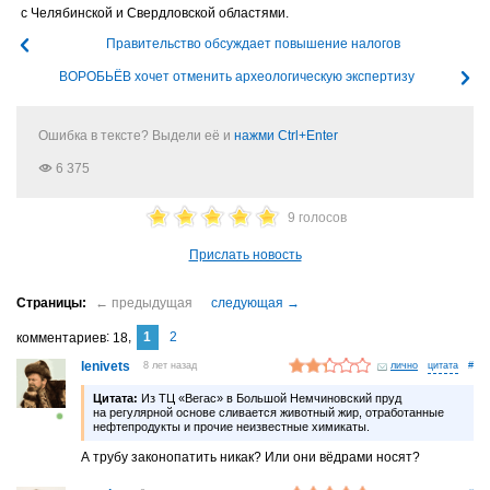
с Челябинской и Свердловской областями.
Правительство обсуждает повышение налогов
ВОРОБЬЁВ хочет отменить археологическую экспертизу
Ошибка в тексте? Выдели её и
нажми Ctrl+Enter
6 375
9 голосов
Прислать новость
1
2
комментариев
18
lenivets
8 лет назад
лично
#
Цитата:
Из ТЦ «Вегас» в Большой Немчиновский пруд
на регулярной основе сливается животный жир, отработанные
нефтепродукты и прочие неизвестные химикаты.
А трубу законопатить никак? Или они вёдрами носят?