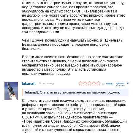
кажется, что все строительство кругом, включая жилую зону,
осуществлено самовольно, без проекта/проектов, это
обсуждалось на круглых столах ОП. Канализования там
не должно и не может быть абсолютно никакого, кроме этого
несчастного пруда. Местные жители сами все
градостроительные нормы права, какие можно нарушить,
понарушали, поэтому не выступают/не выходят давно, года
три с предложениями.
Чем ТЦ хуже, почему одним нарушать можно, а ТЦ нельзя?
Безнаказанность порождает сплошное поголовное
беззаконие.
Власти дали возможность безнаказанно вести хаотическое
строительство за-дешево, с целью позволить олигархам
беспрепятственно безвозмездно вывозить общенародное
имущество в метрополию. Эту власть установила
неконституционная госдума.
lukanaft
8 лет назад
лично
#
lukanaft:
Эту власть установила неконституционная госдума.
С неконституционной госдумы следует начинать проведение
реформы, приостановив ее работу на неопределенный срок,
и установив прямое Президентское управление,
на основании законной Социалистической Конституции
СССР+РФ. Создать президентское правительство —
«Президантский Совет Народных Комиссаров», обладающий
всей полнотой власти, подобно ГКО на время ВОВ, иначе
законный и конституционный социализм не восстановить,