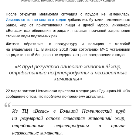
Немчиновка, Большой Немчиновский пруд за «Вегас» Кунцево
После открытия мегамолла ситуация с прудом не изменилась.
Изменился только состав отходов
: добавились бутылки, алюминиевые
банки, жир от приготовления пищи и другой мусор. Инженеры
«Вегаса» все обвинения отрицали, называя причиной загрязнения
сточные воды подземных рек.
Жители обратились в прокуратуру и полицию с жалобой
на владельцев ТЦ. В январе 2018 года сотрудники МЧС установили
заградительный бон, но он не сдерживает распространение отходов.
«В пруд регулярно сливают животный жир,
отработанные нефтепродукты и неизвестные
химикаты»
22 марта жители Немчиновки прислали в редакцию «Одинцово-ИНФО»
сообщение о том, что проблема по-прежнему актуальна:
Из ТЦ «Вегас» в Большой Немчиновский пруд
на регулярной основе сливается животный жир,
отработанные нефтепродукты и прочие
неизвестные химикаты.