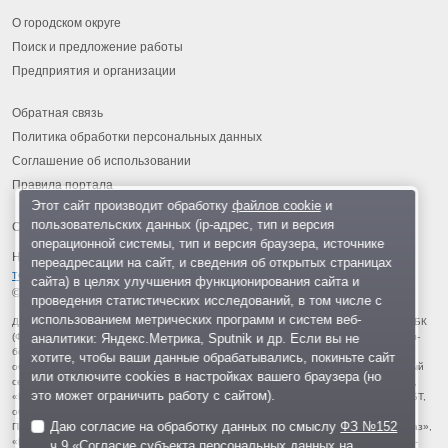
О городском округе
Поиск и предложение работы
Предприятия и организации
Обратная связь
Политика обработки персональных данных
Соглашение об использовании
Правила портала
Этот сайт производит обработку
файлов cookie
и
пользовательских данных (ip-адрес, тип и версия
операционной системы, тип и версия браузера, источнике
На информационном ресурсе применяются
рекомендательные
переадресации на сайт, и сведения об открытых страницах
технологии
.
сайта) в целях улучшения функционирования сайта и
© 2013-2026 «ОИНФО»,
сделано в Одинцово
проведения статистических исследований, в том числе с
использованием метрических программ и систем веб-
Для читателей: В России признаны экстремистскими и запрещены организации ФБК
аналитики: Яндекс.Метрика, Sputnik и др. Если вы не
(Фонд борьбы с коррупцией, признан иноагентом), Штабы Навального, «Национал-
большевистская партия», «Свидетели Иеговы», «Армия воли народа», «Русский
хотите, чтобы ваши данные обрабатывались, покиньте сайт
общенациональный союз», «Движение против нелегальной иммиграции», «Правый
или отключите cookies в настройках вашего браузера (но
сектор», УНА-УНСО, УПА, «Тризуб им. Степана Бандеры», «Мизантропик дивижн»,
это может ограничить работу с сайтом).
«Меджлис крымскотатарского народа», движение «Артподготовка», движение ЛГБТ,
общероссийская политическая партия «Воля», АУЕ, батальоны «Азов» и «Айдар».
Даю согласие на обработку данных по смыслу
ФЗ №152
Признаны террористическими и запрещены: «Движение Талибан», «Имарат Кавказ»,
«Исламское государство» (ИГ, ИГИЛ), Джебхад-ан-Нусра, «АУМ Синрике», «Братья-
ч.9 «Согласие субъекта персональных данных на