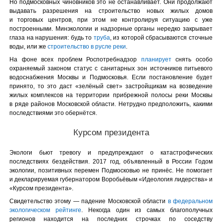
Но подмосковных чиновников это не останавливает. Они продолжают
выдавать разрешения на строительство новых жилых домов
и торговых центров, при этом не контролируя ситуацию с уже
построенными. Минэкологии и надзорные органы нередко закрывает
глаза на нарушения: будь то
труба
, из которой сбрасываются сточные
воды, или же
строительство в русле реки
.
На фоне всех проблем Роспотребнадзор
планирует
снять особо
охраняемый законом статус с санитарных зон источников питьевого
водоснабжения Москвы и Подмосковья. Если постановление будет
принято, то это даст «зелёный свет» застройщикам на возведение
жилых комплексов на территории прибрежной полосы реки Москвы
в ряде районов Московской области. Нетрудно предположить, какими
последствиями это обернётся.
Курсом президента
Экологи бьют тревогу и предупреждают о катастрофических
последствиях бездействия. 2017 год, объявленный в России Годом
экологии, позитивных перемен Подмосковью не принёс. Не помогает
и декларируемая губернатором Воробьёвым «Идеология лидерства» и
«Курсом президента».
Свидетельство этому — падение Московской области
в федеральном
экологическом рейтинге
. Некогда один из самых благополучных
регионов находится на последних строчках по соседству