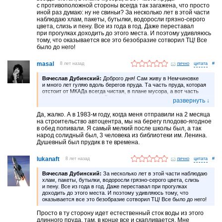
с противоположной стороны всегда так загажена, что просто
иной раз думаю: ну не свиньи? За несколько лет в этой части
наблюдаю хлам, пакеты, бутылки, водоросли грязно-серого
цвета, слизь и пену. Все из года в год. Даже переставал
при прогулках доходить до этого места. И поэтому удивляюсь
тому, что оказывается все это безобразие сотворил ТЦ! Все
было до него!
masal
8 лет назад
лично
#
Вячеслав Дубинский:
Доброго дня! Сам живу в Немчиновке
и много лет гуляю вдоль берегов пруда. Та часть пруда, которая
отстоит от МКАДа всегда чистая, в плане мусора, а вот часть
пруда с противоположной стороны всегда так загажена, что
просто иной раз думаю: ну не свиньи? За несколько лет в этой
части наблюдаю хлам, пакеты, бутылки, водоросли грязно-серого
Да, жалко. А в 1983-м году, когда меня отправили на 2 месяца
цвета, слизь и пену. Все из года в год. Даже переставал
на строительство автоцентра, мы на берегу плодово-ягодное
при прогулках доходить до этого места. И поэтому удивляюсь
в обед попивали. Я самый мелкий после школы был, а так
тому, что оказывается все это безобразие сотворил ТЦ! Все
народ солидный был, 3 человека из библиотеки им. Ленина.
было до него!
Душевный был прудик в те времена.
lukanaft
8 лет назад
лично
#
Вячеслав Дубинский:
За несколько лет в этой части наблюдаю
хлам, пакеты, бутылки, водоросли грязно-серого цвета, слизь
и пену. Все из года в год. Даже переставал при прогулках
доходить до этого места. И поэтому удивляюсь тому, что
оказывается все это безобразие сотворил ТЦ! Все было до него!
Просто в ту сторону идет естественный сток воды из этого
длинного пруда, там, в конце все и скапливается. Мне