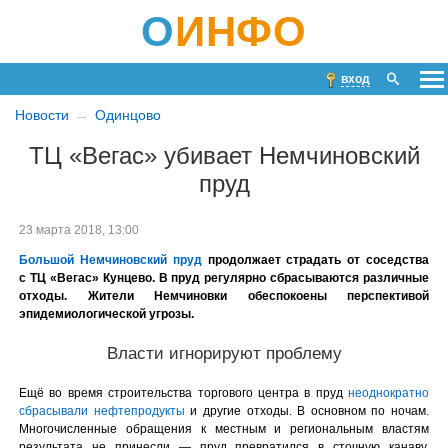
О
ИНФО
вход
Новости
Одинцово
ТЦ «Вегас» убивает Немчиновский
пруд
23 марта 2018, 13:00
Большой Немчиновский пруд
продолжает страдать от соседства
с ТЦ «Вегас» Кунцево. В пруд регулярно сбрасываются различные
отходы. Жители Немчиновки обеспокоены перспективой
эпидемиологической угрозы.
Власти игнорируют проблему
Ещё во время строительства торгового центра в пруд
неоднократно
сбрасывали нефтепродукты
и другие отходы. В основном по ночам.
Многочисленные обращения к местным и региональным властям
результата не принесли — пруд превратился в сточную канаву,