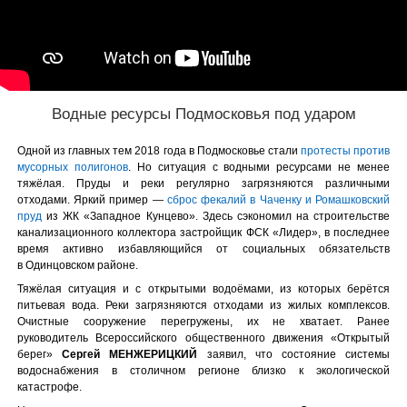
Водные ресурсы Подмосковья под ударом
Одной из главных тем 2018 года в Подмосковье стали
протесты против
мусорных полигонов
. Но ситуация с водными ресурсами не менее
тяжёлая. Пруды и реки регулярно загрязняются различными
отходами. Яркий пример —
сброс фекалий в Чаченку и Ромашковский
пруд
из ЖК «Западное Кунцево». Здесь сэкономил на строительстве
канализационного коллектора застройщик ФСК «Лидер», в последнее
время активно избавляющийся от социальных обязательств
в Одинцовском районе.
Тяжёлая ситуация и с открытыми водоёмами, из которых берётся
питьевая вода. Реки загрязняются отходами из жилых комплексов.
Очистные сооружение перегружены, их не хватает. Ранее
руководитель Всероссийского общественного движения «Открытый
берег»
Сергей МЕНЖЕРИЦКИЙ
заявил, что состояние системы
водоснабжения в столичном регионе близко к экологической
катастрофе.