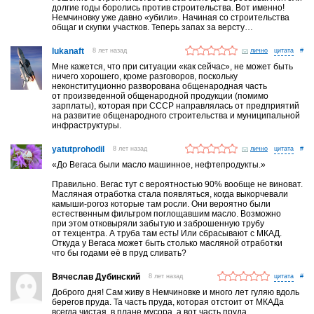
долгие годы боролись против строительства. Вот именно!
Немчиновку уже давно «убили». Начиная со строительства
общаг и скупки участков. Теперь запах за версту…
lukanaft
8 лет назад
лично
#
Мне кажется, что при ситуации «как сейчас», не может быть
ничего хорошего, кроме разговоров, поскольку
неконституционно разворована общенародная часть
от произведенной общенародной продукции (помимо
зарплаты), которая при СССР направлялась от предприятий
на развитие общенародного строительства и муниципальной
инфраструктуры.
yatutprohodil
8 лет назад
лично
#
«До Вегаса были масло машинное, нефтепродукты.»
Правильно. Вегас тут с вероятностью 90% вообще не виноват.
Масляная отработка стала появляться, когда выкорчевали
камыши-рогоз которые там росли. Они вероятно были
естественным фильтром поглощавшим масло. Возможно
при этом отковыряли забытую и заброшенную трубу
от техцентра. А труба там есть! Или сбрасывают с МКАД.
Откуда у Вегаса может быть столько масляной отработки
что бы годами её в пруд сливать?
Вячеслав Дубинский
8 лет назад
#
Доброго дня! Сам живу в Немчиновке и много лет гуляю вдоль
берегов пруда. Та часть пруда, которая отстоит от МКАДа
всегда чистая, в плане мусора, а вот часть пруда