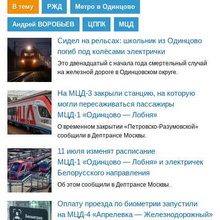
В тему
РЖД
Метро в Одинцово
Андрей ВОРОБЬЕВ
ЦППК
МЦД
Сидел на рельсах: школьник из Одинцово
погиб под колёсами электрички
Это двенадцатый с начала года смертельный случай
на железной дороге в Одинцовском округе.
На МЦД-3 закрыли станцию, на которую
могли пересаживаться пассажиры
МЦД-1 «Одинцово — Лобня»
О временном закрытии «Петровско-Разумовской»
сообщили в Дептрансе Москвы.
11 июля изменят расписание
МЦД-1 «Одинцово — Лобня» и электричек
Белорусского направления
Об этом сообщили в Дептрансе Москвы.
Оплату проезда по биометрии запустили
на МЦД-4 «Апрелевка — Железнодорожный»