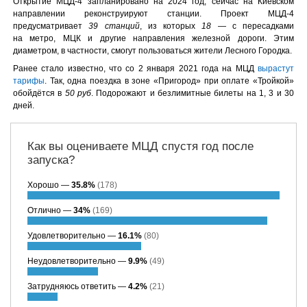
Открытие МЦД-4 запланировано на 2024 год, сейчас на Киевском
направлении реконструируют станции. Проект МЦД-4
предусматривает
39 станций
, из которых
18
— с пересадками
на метро, МЦК и другие направления железной дороги. Этим
диаметром, в частности, смогут пользоваться жители Лесного Городка.
Ранее стало известно, что со 2 января 2021 года на МЦД
вырастут
тарифы
. Так, одна поездка в зоне «Пригород» при оплате «Тройкой»
обойдётся в
50 руб
. Подорожают и безлимитные билеты на 1, 3 и 30
дней.
Как вы оцениваете МЦД спустя год после
запуска?
Хорошо —
35.8%
(178)
Отлично —
34%
(169)
Удовлетворительно —
16.1%
(80)
Неудовлетворительно —
9.9%
(49)
Затрудняюсь ответить —
4.2%
(21)