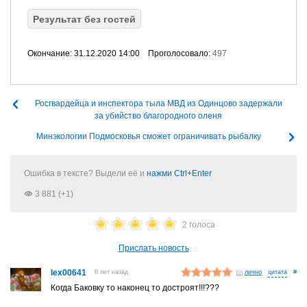
Результат без гостей
Окончание: 31.12.2020 14:00
Проголосовало:
497
Росгвардейца и инспектора тыла МВД из Одинцово задержали
за убийство благородного оленя
Минэкологии Подмосковья сможет ограничивать рыбалку
Ошибка в тексте? Выдели её и
нажми Ctrl+Enter
3 881 (+1)
2 голоса
Прислать новость
lex00641
6 лет назад
лично
#
Когда Баковку то наконец то достроят!!!???