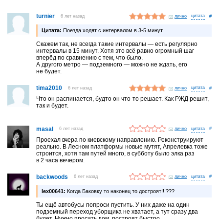
turnier
6 лет назад
лично
#
Цитата:
Поезда ходят с интервалом в 3-5 минут
Скажем так, не всегда такие интервалы — есть регулярно
интервалы в 15 минут. Хотя это всё равно огромный шаг
вперёд по сравнению с тем, что было.
А другого метро — подземного — можно не ждать, его
не будет.
tima2010
6 лет назад
лично
#
Что он распинается, будто он что-то решает. Как РЖД решит,
так и будет.
masal
6 лет назад
лично
#
Проехал вчера по киевскому направлению. Реконструируют
реально. В Лесном платформы новые мутят, Апрелевка тоже
строится, хотя там путей много, в субботу было элка раз
в 2 часа вечером.
backwoods
6 лет назад
лично
#
lex00641:
Когда Баковку то наконец то достроят!!!???
Ты ещё автобусы попроси пустить. У них даже на один
подземный переход уборщика не хватает, а тут сразу два
будет. Нужно просить дом, построят быстро.