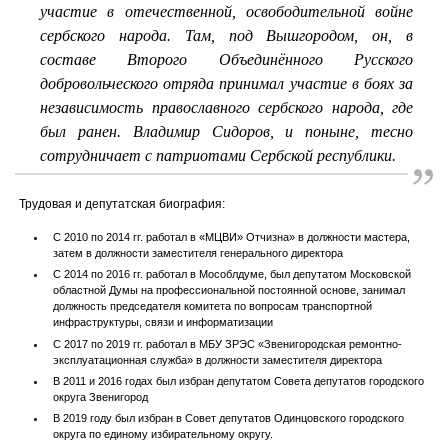
участие в отечественной, освободительной войне
сербского народа. Там, под Вышгородом, он, в
составе Второго Объединённого Русского
добровольческого отряда принимал участие в боях за
независимость православного сербского народа, где
был ранен. Владимир Сидоров, и поныне, тесно
сотрудничает с патриотами Сербской республики.
Трудовая и депутатская биография:
С 2010 по 2014 гг. работал в «МЦВИ» Отчизна» в должности мастера,
затем в должности заместителя генерального директора
С 2014 по 2016 гг. работал в Мособлдуме, был депутатом Московской
областной Думы на профессиональной постоянной основе, занимал
должность председателя комитета по вопросам транспортной
инфраструктуры, связи и информатизации
С 2017 по 2019 гг. работал в МБУ ЗРЭС «Звенигородская ремонтно-
эксплуатационная служба» в должности заместителя директора
В 2011 и 2016 годах был избран депутатом Совета депутатов городского
округа Звенигород
В 2019 году был избран в Совет депутатов Одинцовского городского
округа по единому избирательному округу.