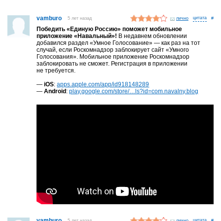
vamburo
5 лет назад
лично
#
Победить «Единую Россию» поможет мобильное
приложение «Навальный»!
В недавнем обновлении
добавился раздел «Умное Голосование» — как раз на тот
случай, если Роскомнадзор заблокирует сайт «Умного
Голосования». Мобильное приложение Роскомнадзор
заблокировать не сможет. Регистрация в приложении
не требуется.
—
iOS
:
apps.apple.com/app/id918148289
—
Android
:
play.google.com/store/…ls?id=com.navalny.blog
vamburo
5 лет назад
лично
#