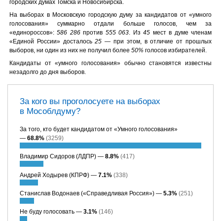
городских думах Томска и Новосибирска.
На выборах в Московскую городскую думу за кандидатов от «умного
голосования» суммарно отдали больше голосов, чем за
«единороссов»:
586 286
против
555 063
. Из
45
мест в думе членам
«Единой России» досталось
25
— при этом, в отличие от прошлых
выборов, ни один из них не получил более
50%
голосов избирателей.
Кандидаты от «умного голосования» обычно становятся известны
незадолго до дня выборов.
За кого вы проголосуете на выборах
в Мособлдуму?
За того, кто будет кандидатом от «Умного голосования»
—
68.8%
(3259)
Владимир Сидоров (ЛДПР) —
8.8%
(417)
Андрей Ходырев (КПРФ) —
7.1%
(338)
Станислав Водонаев («Справедливая Россия») —
5.3%
(251)
Не буду голосовать —
3.1%
(146)