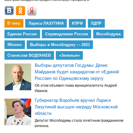
В тему
Лариса ЛАЗУТИНА
КПРФ
ЛДПР
Единая Россия
Справедливая Россия
Мособлдума
Яблоко
Выборы в Мособлдуму — 2021
Станислав ВОДОНАЕВ
«Зеленые»
Выборы депутатов Госдумы: Денис
Майданов будет кандидатом от «Единой
России» по Одинцовскому округу
Об этом объявил глава муниципалитета Андрей
Иванов.
Губернатор Воробьёв вручил Ларисе
Лазутиной высшую награду Московской
области
Депутат Мособлдумы стала почётным гражданином
региона.