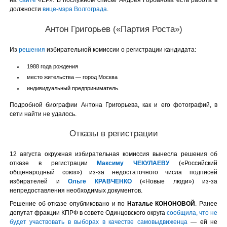
на
сайте
«ЕР». В послужном списке Андрея Горбанова есть работа в
должности
вице-мэра Волгограда
.
Антон Григорьев («Партия Роста»)
Из
решения
избирательной комиссии о регистрации кандидата:
1988 года рождения
место жительства — город Москва
индивидуальный предприниматель.
Подробной биографии Антона Григорьева, как и его фотографий, в
сети найти не удалось.
Отказы в регистрации
12 августа окружная избирательная комиссия вынесла решения об
отказе в регистрации
Максиму ЧЕКУЛАЕВУ
(«Российский
общенародный союз») из-за недостаточного числа подписей
избирателей и
Ольге КРАВЧЕНКО
(«Новые люди») из-за
непредоставления необходимых документов.
Решение об отказе опубликовано и по
Наталье КОНОНОВОЙ
. Ранее
депутат фракции КПРФ в совете Одинцовского округа
сообщила, что не
будет участвовать в выборах в качестве самовыдвиженца
— ей не