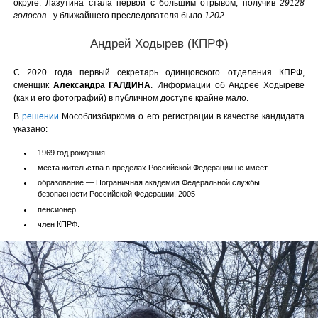
округе. Лазутина стала первой с большим отрывом, получив
29128
голосов -
у ближайшего преследователя было
1202
.
Андрей Ходырев (КПРФ)
С 2020 года первый секретарь одинцовского отделения КПРФ,
сменщик
Александра ГАЛДИНА
. Информации об Андрее Ходыреве
(как и его фотографий) в публичном доступе крайне мало.
В
решении
Мособлизбиркома о его регистрации в качестве кандидата
указано:
1969 год рождения
места жительства в пределах Российской Федерации не имеет
образование — Пограничная академия Федеральной службы
безопасности Российской Федерации, 2005
пенсионер
член КПРФ.