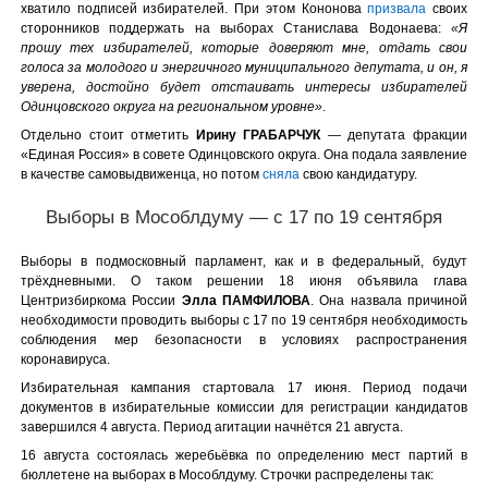
хватило подписей избирателей. При этом Кононова
призвала
своих
сторонников поддержать на выборах Станислава Водонаева:
«Я
прошу тех избирателей, которые доверяют мне, отдать свои
голоса за молодого и энергичного муниципального депутата, и он, я
уверена, достойно будет отстаивать интересы избирателей
Одинцовского округа на региональном уровне»
.
Отдельно стоит отметить
Ирину ГРАБАРЧУК
— депутата фракции
«Единая Россия» в совете Одинцовского округа. Она подала заявление
в качестве самовыдвиженца, но потом
сняла
свою кандидатуру.
Выборы в Мособлдуму — с 17 по 19 сентября
Выборы в подмосковный парламент, как и в федеральный, будут
трёхдневными. О таком решении 18 июня объявила глава
Центризбиркома России
Элла ПАМФИЛОВА
. Она назвала причиной
необходимости проводить выборы с 17 по 19 сентября необходимость
соблюдения мер безопасности в условиях распространения
коронавируса.
Избирательная кампания стартовала 17 июня. Период подачи
документов в избирательные комиссии для регистрации кандидатов
завершился 4 августа. Период агитации начнётся 21 августа.
16 августа состоялась жеребьёвка по определению мест партий в
бюллетене на выборах в Мособлдуму. Строчки распределены так: