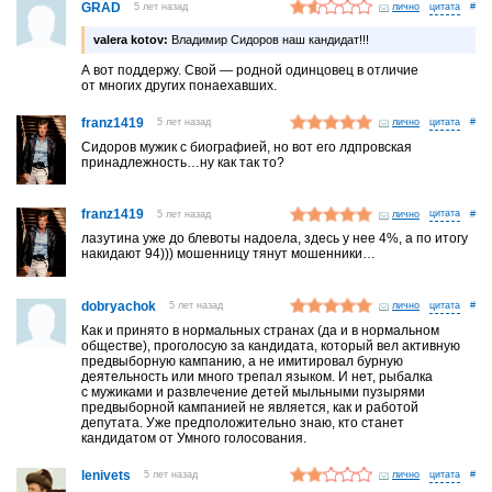
GRAD
5 лет назад
лично
#
valera kotov:
Владимир Сидоров наш кандидат!!!
А вот поддержу. Свой — родной одинцовец в отличие
от многих других понаехавших.
franz1419
5 лет назад
лично
#
Сидоров мужик с биографией, но вот его лдпровская
принадлежность…ну как так то?
franz1419
5 лет назад
лично
#
лазутина уже до блевоты надоела, здесь у нее 4%, а по итогу
накидают 94))) мошенницу тянут мошенники…
dobryachok
5 лет назад
лично
#
Как и принято в нормальных странах (да и в нормальном
обществе), проголосую за кандидата, который вел активную
предвыборную кампанию, а не имитировал бурную
деятельность или много трепал языком. И нет, рыбалка
с мужиками и развлечение детей мыльными пузырями
предвыборной кампанией не является, как и работой
депутата. Уже предположительно знаю, кто станет
кандидатом от Умного голосования.
lenivets
5 лет назад
лично
#