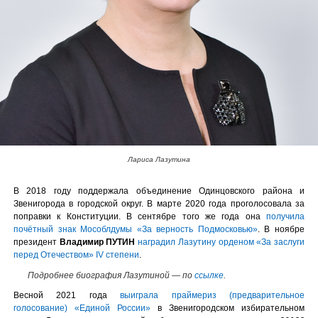
Лариса Лазутина
В 2018 году поддержала объединение Одинцовского района и
Звенигорода в городской округ. В марте 2020 года проголосовала за
поправки к Конституции. В сентябре того же года она
получила
почётный знак Мособлдумы «За верность Подмосковью»
. В ноябре
президент
Владимир ПУТИН
наградил Лазутину орденом «За заслуги
перед Отечеством» IV степени
.
Подробнее биография Лазутиной — по
ссылке
.
Весной 2021 года
выиграла праймериз (предварительное
голосование) «Единой России»
в Звенигородском избирательном