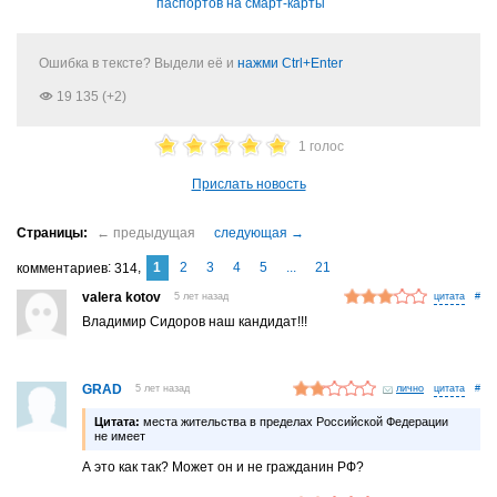
паспортов на смарт-карты
Ошибка в тексте? Выдели её и
нажми Ctrl+Enter
19 135 (+2)
1 голос
Прислать новость
1
2
3
4
5
...
21
комментариев
314
valera kotov
5 лет назад
#
Владимир Сидоров наш кандидат!!!
GRAD
5 лет назад
лично
#
Цитата:
места жительства в пределах Российской Федерации
не имеет
А это как так? Может он и не гражданин РФ?