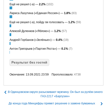
Ещё не решил (-а) —
2.2%
(102)
Лариса Лазутина («Единая Россия») —
1.8%
(83)
Ещё не решил (-а), пойду ли голосовать —
1.2%
(59)
Алексей Дуленков («Яблоко») —
1.2%
(57)
Андрей Горбанов («Зелёные») —
0.4%
(19)
Антон Григорьев («Партия Роста») —
0.1%
(7)
Результат без гостей
Окончание: 13.09.2021 23:59
Проголосовало:
4738
В Одинцовском округе разыскивают мужчину. Он был за рулём синего
ГАЗ-2217 «Баргузин»
До конца года Минцифры примет решение о замене бумажных