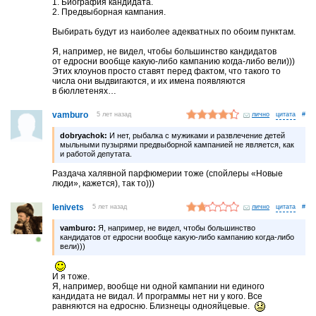
1. Биография кандидата.
2. Предвыборная кампания.
Выбирать будут из наиболее адекватных по обоим пунктам.
Я, например, не видел, чтобы большинство кандидатов
от едросни вообще какую-либо кампанию когда-либо вели)))
Этих клоунов просто ставят перед фактом, что такого то
числа они выдвигаются, и их имена появляются
в бюллетенях…
vamburo
5 лет назад
лично
#
dobryachok:
И нет, рыбалка с мужиками и развлечение детей
мыльными пузырями предвыборной кампанией не является, как
и работой депутата.
Раздача халявной парфюмерии тоже (спойлеры «Новые
люди», кажется), так то)))
lenivets
5 лет назад
лично
#
vamburo:
Я, например, не видел, чтобы большинство
кандидатов от едросни вообще какую-либо кампанию когда-либо
вели)))
И я тоже.
Я, например, вообще ни одной кампании ни единого
кандидата не видал. И программы нет ни у кого. Все
равняются на едросню. Близнецы однояйцевые.