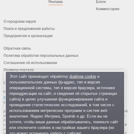
Реклама
Блоги
Комментарии
О городском округе
Поиск и предложение работы
Предприятия и организации
Обратная связь
Политика обработки персональных данных
Соглашение об использовании
Правила портала
Этот сайт производит обработку
файлов cookie
и
пользовательских данных (ip-адрес, тип и версия
операционной системы, тип и версия браузера, источнике
На информационном ресурсе применяются
рекомендательные
переадресации на сайт, и сведения об открытых страницах
технологии
.
сайта) в целях улучшения функционирования сайта и
© 2013-2026 «ОИНФО»,
сделано в Одинцово
проведения статистических исследований, в том числе с
использованием метрических программ и систем веб-
Для читателей: В России признаны экстремистскими и запрещены организации ФБК
аналитики: Яндекс.Метрика, Sputnik и др. Если вы не
(Фонд борьбы с коррупцией, признан иноагентом), Штабы Навального, «Национал-
большевистская партия», «Свидетели Иеговы», «Армия воли народа», «Русский
хотите, чтобы ваши данные обрабатывались, покиньте сайт
общенациональный союз», «Движение против нелегальной иммиграции», «Правый
или отключите cookies в настройках вашего браузера (но
сектор», УНА-УНСО, УПА, «Тризуб им. Степана Бандеры», «Мизантропик дивижн»,
это может ограничить работу с сайтом).
«Меджлис крымскотатарского народа», движение «Артподготовка», движение ЛГБТ,