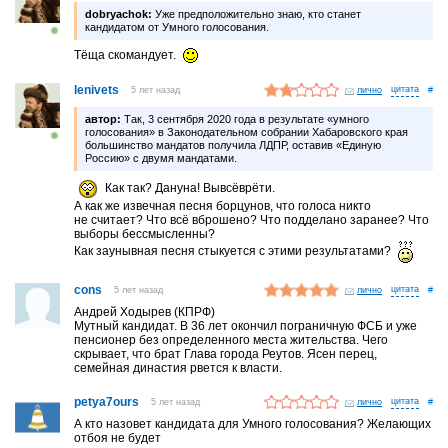
dobryachok:
Уже предположительно знаю, кто станет
кандидатом от Умного голосования.
Тёща скомандует.
lenivets
5 лет назад
лично
#
автор:
Так, 3 сентября 2020 года в результате «умного
голосования» в Законодательном собрании Хабаровского края
большинство мандатов получила ЛДПР, оставив «Единую
Россию» с двумя мандатами.
Как так? Дануна! Вывсёврёти.
А как же извечная песня борцунов, что голоса никто
не считает? Что всё вброшено? Что подделано заранее? Что
выборы бессмысленны?
Как заунывная песня стыкуется с этими результатами?
cons
5 лет назад
лично
#
Андрей Ходырев (КПРФ)
Мутный кандидат. В 36 лет окончил пограничную ФСБ и уже
пенсионер без определенного места жительства. Чего
скрывает, что брат Глава города Реутов. Ясен перец,
семейная династия рвется к власти.
petya7ours
5 лет назад
лично
#
А кто назовет кандидата для Умного голосования? Желающих
отбоя не будет