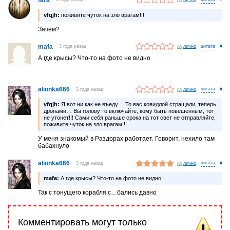
vfqjh:
поживите чуток на зло врагам!!!
Зачем?
mafa
3 года назад
лично
#
А где крысы? Что-то на фото не видно
alionka666
3 года назад
лично
#
vfqjh:
Я вот ни как не въеду… То вас ковидлой стращали, теперь
дронами… Вы голову то включайте, кому быть повешенным, тот
не утонет!!! Сами себя раньше срока на тот свет не отправляйте,
поживите чуток на зло врагам!!!
У меня знакомый в Раздорах работает. Говорит, нехило там
бабахнуло
alionka666
3 года назад
лично
#
mafa:
А где крысы? Что-то на фото не видно
Так с тонущего корабля с…бались давно
Комментировать могут только