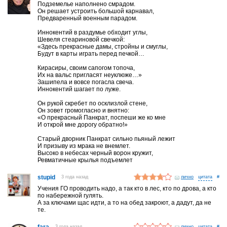
Подземелье наполнено смрадом.
Он решает устроить большой карнавал,
Предваренный военным парадом.
Иннокентий в раздумье обходит углы,
Шевеля стеариновой свечкой:
«Здесь прекрасные дамы, стройны и смуглы,
Будут в карты играть перед печкой…
Кирасиры, своим сапогом топоча,
Их на вальс пригласят неуклюже…»
Зашипела и вовсе погасла свеча.
Иннокентий шагает по луже.
Он рукой скребет по осклизлой стене,
Он зовет громогласно и внятно:
«О прекрасный Панкрат, поспеши же ко мне
И открой мне дорогу обратно!»
Старый дворник Панкрат сильно пьяный лежит
И призыву из мрака не внемлет.
Высоко в небесах черный ворон кружит,
Ревматичные крылья подъемлет
stupid
3 года назад
лично
#
Учения ГО проводить надо, а так кто в лес, кто по дрова, а кто
по набережной гулять.
А за ключами щас идти, а то на обед закроют, а дадут, да не
те.
fara
3 года назад
лично
#