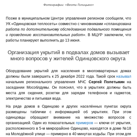
Фотографии: «Вести Голицыно»
Позже в муниципальном Центре управления регионом сообщили, что
УК «Одинцовская теплосеть» совместно с чиновниками
«спланирована
работа по дополнительному обследованию подвального помещения
и проведению восстановительных работ»
. В МЦУР заключили, что
работы планируют выполнить до 13 июня.
Организация укрытий в подвалах домов вызывает
много вопросов у жителей Одинцовского округа
Оборудование укрытий для населения в многоквартирных домах
должны были завершить к 25 декабря 2022 года. Такой срок
называл
начальник регионального управления МЧС
Сергей Полетыкин
на
заседании Мособлдумы. Он пояснял, что в укрытиях должны быть
места для сидения, розетки для зарядки телефонов и гаджетов,
электричество и питьевая вода.
На ряде домов в Одинцово и других населённых пунктах округа
размещены таблички с информацией об укрытиях. При этом
одинцовцы обращают внимание на множество вопросов с
организацией. Один из показательных
примеров
— ключи от укрытия,
расположенного в 5-м микрорайоне Одинцово, находятся в доме №18
на Молодёжной улице — примерно в 40 минутах ходьбы. При этом для