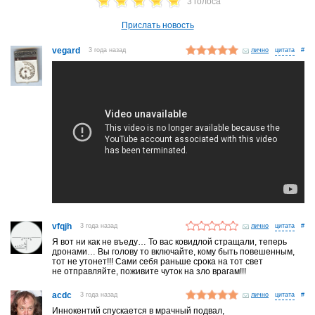
3 голоса
Прислать новость
vegard
3 года назад
лично
#
vfqjh
3 года назад
лично
#
Я вот ни как не въеду… То вас ковидлой стращали, теперь
дронами… Вы голову то включайте, кому быть повешенным,
тот не утонет!!! Сами себя раньше срока на тот свет
не отправляйте, поживите чуток на зло врагам!!!
acdc
3 года назад
лично
#
Иннокентий спускается в мрачный подвал,