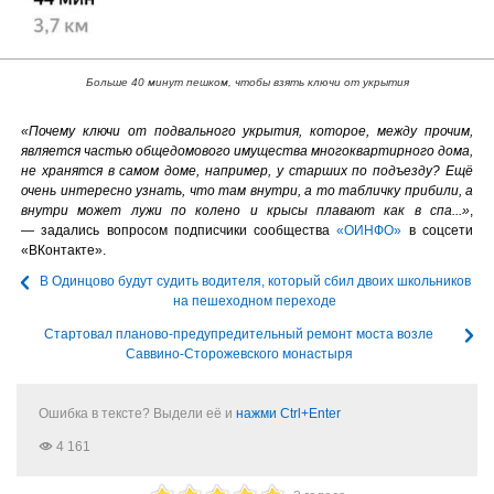
Больше 40 минут пешком, чтобы взять ключи от укрытия
«Почему ключи от подвального укрытия, которое, между прочим,
является частью общедомового имущества многоквартирного дома,
не хранятся в самом доме, например, у старших по подъезду? Ещё
очень интересно узнать, что там внутри, а то табличку прибили, а
внутри может лужи по колено и крысы плавают как в спа...»
,
— задались вопросом подписчики сообщества
«ОИНФО»
в соцсети
«ВКонтакте».
В Одинцово будут судить водителя, который сбил двоих школьников
на пешеходном переходе
Стартовал планово-предупредительный ремонт моста возле
Саввино-Сторожевского монастыря
Ошибка в тексте? Выдели её и
нажми Ctrl+Enter
4 161