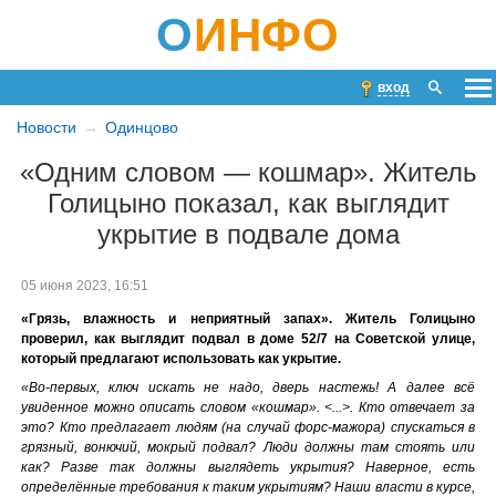
О
ИНФО
вход
Новости
Одинцово
«Одним словом — кошмар». Житель
Голицыно показал, как выглядит
укрытие в подвале дома
05 июня 2023, 16:51
«Грязь, влажность и неприятный запах». Житель Голицыно
проверил, как выглядит подвал в доме 52/7 на Советской улице,
который предлагают использовать как укрытие.
«Во-первых, ключ искать не надо, дверь настежь! А далее всё
увиденное можно описать словом «кошмар». <...>. Кто отвечает за
это? Кто предлагает людям (на случай форс-мажора) спускаться в
грязный, вонючий, мокрый подвал? Люди должны там стоять или
как? Разве так должны выглядеть укрытия? Наверное, есть
определённые требования к таким укрытиям? Наши власти в курсе,