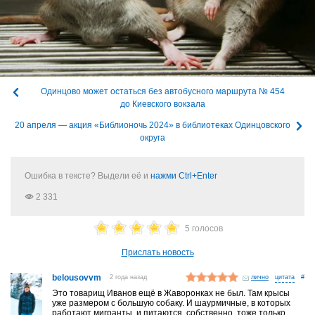
Одинцово может остаться без автобусного маршрута № 454
до Киевского вокзала
20 апреля — акция «Библионочь 2024» в библиотеках Одинцовского
округа
Ошибка в тексте? Выдели её и
нажми Ctrl+Enter
2 331
5 голосов
Прислать новость
belousovvm
2 года назад
лично
#
Это товарищ Иванов ещё в Жаворонках не был. Там крысы
уже размером с большую собаку. И шаурмичные, в которых
работают мигранты, и питаются, собственно, тоже только