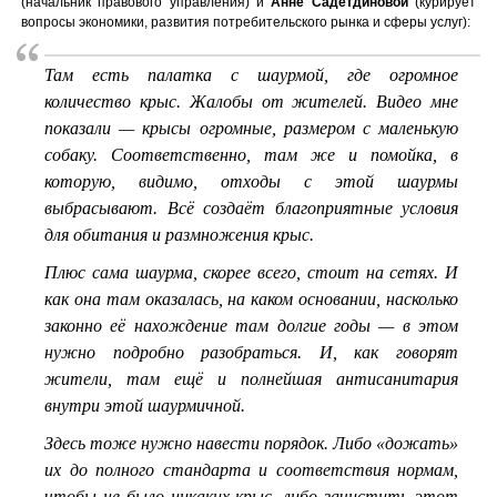
(начальник правового управления) и
Анне Садетдиновой
(курирует
вопросы экономики, развития потребительского рынка и сферы услуг):
Там есть палатка с шаурмой, где огромное
количество крыс. Жалобы от жителей. Видео мне
показали — крысы огромные, размером с маленькую
собаку. Соответственно, там же и помойка, в
которую, видимо, отходы с этой шаурмы
выбрасывают. Всё создаёт благоприятные условия
для обитания и размножения крыс.
Плюс сама шаурма, скорее всего, стоит на сетях. И
как она там оказалась, на каком основании, насколько
законно её нахождение там долгие годы — в этом
нужно подробно разобраться. И, как говорят
жители, там ещё и полнейшая антисанитария
внутри этой шаурмичной.
Здесь тоже нужно навести порядок. Либо «дожать»
их до полного стандарта и соответствия нормам,
чтобы не было никаких крыс, либо зачистить этот