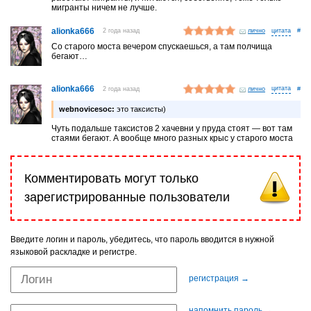
мигранты ничем не лучше.
alionka666
2 года назад
лично
#
Со старого моста вечером спускаешься, а там полчища
бегают…
alionka666
2 года назад
лично
#
webnovicesoc:
это таксисты)
Чуть подальше таксистов 2 хачевни у пруда стоят — вот там
стаями бегают. А вообще много разных крыс у старого моста
Комментировать могут только
зарегистрированные пользователи
Введите логин и пароль, убедитесь, что пароль вводится в нужной
языковой раскладке и регистре.
регистрация →
напомнить пароль →