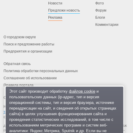
Новости
Фото
Предложи новость
Форум
Реклама
Блоги
Комментарии
О городском округе
Поиск и предложение работы
Предприятия и организации
Обратная связь
Политика обработки персональных данных
Соглашение об использовании
Правила портала
Этот сайт производит обработку
файлов cookie
и
пользовательских данных (ip-адрес, тип и версия
операционной системы, тип и версия браузера, источнике
На информационном ресурсе применяются
рекомендательные
переадресации на сайт, и сведения об открытых страницах
технологии
.
сайта) в целях улучшения функционирования сайта и
© 2013-2026 «ОИНФО»,
сделано в Одинцово
проведения статистических исследований, в том числе с
использованием метрических программ и систем веб-
Для читателей: В России признаны экстремистскими и запрещены организации ФБК
аналитики: Яндекс.Метрика, Sputnik и др. Если вы не
(Фонд борьбы с коррупцией, признан иноагентом), Штабы Навального, «Национал-