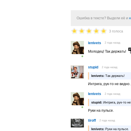
Ошибка в тексте? Выдели её и
н
3 голоса
lenivets
2 года назад
Молодец! Так держать!
stupid
2 года назад
lenivets:
Так держать!
Интрига, рук-то не видн
lenivets
2 года назад
stupid:
Интрига, рук-то н
Руки на пульсе.
tiroff
2 года назад
lenivets:
Руки на пульсе.