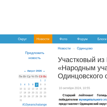
Округ
Новости
Фото
Форум
Блоги
Новости
Одинцово
Участковый из
«Народным уч
Август 2026
Одинцовского 
Пн
Вт
Ср
Чт
Пт
Сб
Вс
1
2
3
4
5
6
7
8
9
10 октября 2024, 10:55
10
11
12
13
14
15
16
17
18
19
20
21
22
23
Старший лейтенант Голиц
24
25
26
27
28
29
30
победителем
муниципального эт
31
представляет Одинцовский округ
#10yearschalange