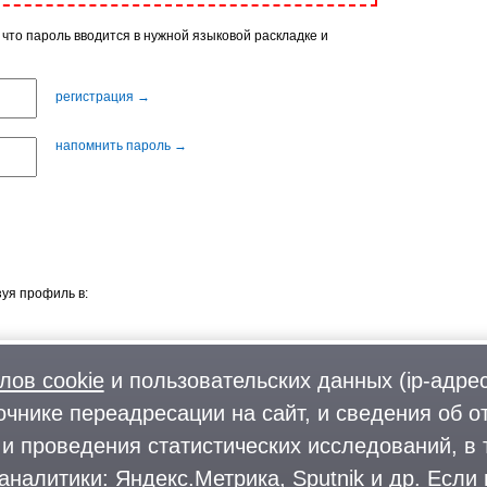
 что пароль вводится в нужной языковой раскладке и
регистрация →
напомнить пароль →
уя профиль в:
лов cookie
и пользовательских данных (ip-адрес
очнике переадресации на сайт, и сведения об о
Фото
О городском округе
и проведения статистических исследований, в 
Форум
Поиск и предложение работы
аналитики: Яндекс.Метрика, Sputnik и др. Если
Блоги
Предприятия и организации