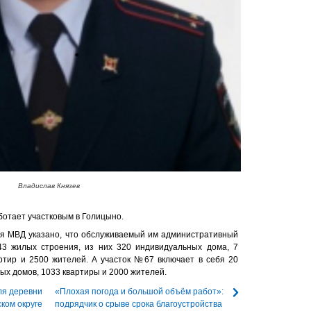
Владислав Князев
ботает участковым в Голицыно.
ия МВД указано, что обслуживаемый им административный
3 жилых строения, из них 320 индивидуальных дома, 7
ртир и 2500 жителей. А участок №67 включает в себя 20
ых домов, 1033 квартиры и 2000 жителей.
ля деревни
«Плохая погода и большой объём работ»:
ком округе
подрядчик о срыве срока благоустройства