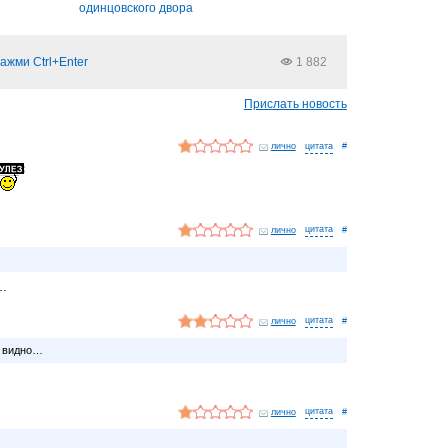
одинцовского двора
ажми Ctrl+Enter
1 882
Прислать новость
лично
#
лично
#
о…
лично
#
е видно…
лично
#