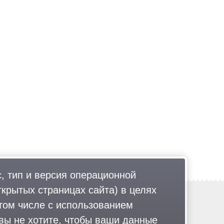
, тип и версия операционной
ткрытых страницах сайта) в целях
Обратная связь
том числе с использованием
Политика обработки персональных данных
 вы не хотите, чтобы ваши данные
Соглашение об использовании