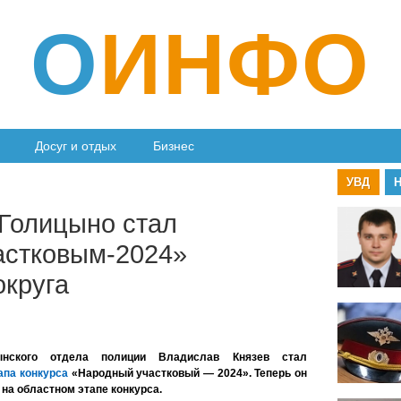
О
ИНФО
Досуг и отдых
Бизнес
УВД
 Голицыно стал
астковым-2024»
округа
ынского отдела полиции Владислав Князев стал
апа конкурса
«Народный участковый — 2024». Теперь он
 на областном этапе конкурса.