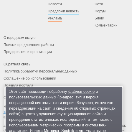
Новости
Фото
Предложи новость
Форум
Реклама
Блоги
Комментарии
О городском округе
Поиск и предложение работы
Предприятия и организации
Обратная связь
Политика обработки персональных данных
Соглашение об использовании
Правила портала
Этот сайт производит обработку
файлов cookie
и
пользовательских данных (ip-адрес, тип и версия
операционной системы, тип и версия браузера, источнике
На информационном ресурсе применяются
рекомендательные
переадресации на сайт, и сведения об открытых страницах
технологии
.
сайта) в целях улучшения функционирования сайта и
© 2013-2026 «ОИНФО»,
сделано в Одинцово
проведения статистических исследований, в том числе с
использованием метрических программ и систем веб-
Для читателей: В России признаны экстремистскими и запрещены организации ФБК
аналитики: Яндекс.Метрика, Sputnik и др. Если вы не
(Фонд борьбы с коррупцией, признан иноагентом), Штабы Навального, «Национал-