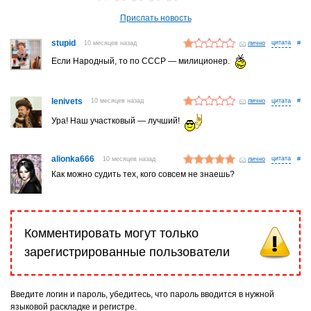
Прислать новость
stupid
10 месяцев назад
лично
#
Если Народный, то по СССР — милиционер.
lenivets
10 месяцев назад
лично
#
Ура! Наш участковый — лучший!
alionka666
10 месяцев назад
лично
#
Как можно судить тех, кого совсем не знаешь?
Комментировать могут только
зарегистрированные пользователи
Введите логин и пароль, убедитесь, что пароль вводится в нужной
языковой раскладке и регистре.