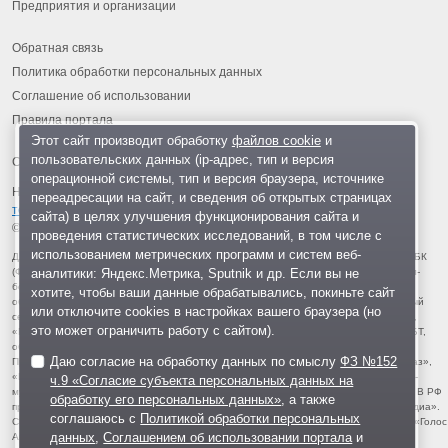
Предприятия и организации
Обратная связь
Политика обработки персональных данных
Соглашение об использовании
Правила портала
Этот сайт производит обработку
файлов cookie
и
пользовательских данных (ip-адрес, тип и версия
операционной системы, тип и версия браузера, источнике
На информационном ресурсе применяются
рекомендательные
переадресации на сайт, и сведения об открытых страницах
технологии
.
сайта) в целях улучшения функционирования сайта и
© 2013-2026 «ОИНФО»,
сделано в Одинцово
проведения статистических исследований, в том числе с
использованием метрических программ и систем веб-
Для читателей: В России признаны экстремистскими и запрещены организации ФБК
аналитики: Яндекс.Метрика, Sputnik и др. Если вы не
(Фонд борьбы с коррупцией, признан иноагентом), Штабы Навального, «Национал-
большевистская партия», «Свидетели Иеговы», «Армия воли народа», «Русский
хотите, чтобы ваши данные обрабатывались, покиньте сайт
общенациональный союз», «Движение против нелегальной иммиграции», «Правый
или отключите cookies в настройках вашего браузера (но
сектор», УНА-УНСО, УПА, «Тризуб им. Степана Бандеры», «Мизантропик дивижн»,
это может ограничить работу с сайтом).
«Меджлис крымскотатарского народа», движение «Артподготовка», движение ЛГБТ,
общероссийская политическая партия «Воля», АУЕ, батальоны «Азов» и «Айдар».
Даю согласие на обработку данных по смыслу
ФЗ №152
Признаны террористическими и запрещены: «Движение Талибан», «Имарат Кавказ»,
«Исламское государство» (ИГ, ИГИЛ), Джебхад-ан-Нусра, «АУМ Синрике», «Братья-
ч.9 «Согласие субъекта персональных данных на
мусульмане», «Аль-Каида в странах исламского Магриба», «Сеть», «Колумбайн». В РФ
обработку его персональных данных»
, а также
признана нежелательной деятельность «Открытой России», издания «Проект Медиа».
соглашаюсь с
Политикой обработки персональных
СМИ-иноагентами признаны: телеканал «Дождь», «Медуза», «Важные истории», «Голос
данных
,
Соглашением об использовании портала
и
Америки», радио «Свобода», The Insider, «Медиазона», ОВД-инфо. Иноагентами