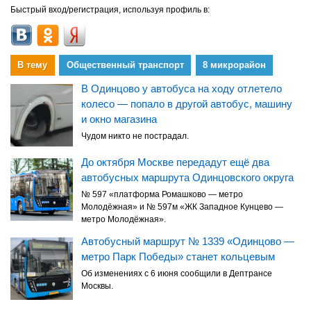
Быстрый вход/регистрация, используя профиль в:
В тему
Общественный транспорт
8 микрорайон
В Одинцово у автобуса на ходу отлетело
колесо — попало в другой автобус, машину
и окно магазина
Чудом никто не пострадал.
До октября Москве передадут ещё два
автобусных маршрута Одинцовского округа
№ 597 «платформа Ромашково — метро
Молодёжная» и № 597м «ЖК Западное Кунцево —
метро Молодёжная».
Автобусный маршрут № 1339 «Одинцово —
метро Парк Победы» станет кольцевым
Об изменениях с 6 июня сообщили в Дептрансе
Москвы.