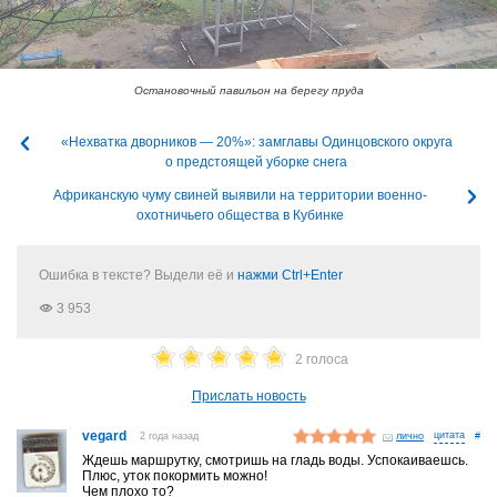
Остановочный павильон на берегу пруда
«Нехватка дворников — 20%»: замглавы Одинцовского округа
о предстоящей уборке снега
Африканскую чуму свиней выявили на территории военно-
охотничьего общества в Кубинке
Ошибка в тексте? Выдели её и
нажми Ctrl+Enter
3 953
2 голоса
Прислать новость
vegard
2 года назад
лично
#
Ждешь маршрутку, смотришь на гладь воды. Успокаиваешсь.
Плюс, уток покормить можно!
Чем плохо то?