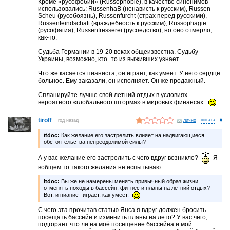
Кроме «русофобии» (Russophobie), в качестве синонимов
использовались: RussenhaB (ненависть к русским), Russen-
Scheu (русобоязнь), Russenfurcht (страх перед русскими),
Russenfeindschaft (враждебность к русским), Russophagie
(русофагия), Russenfresserei (русоедство), но оно отмерло,
как-то.
Судьба Германии в 19-20 веках общеизвестна. Судьбу
Украины, возможно, кто+то из выживших узнает.
Что же касается пианиста, он играет, как умеет. У него сердце
больное. Ему заказали, он исполняет. Он же продажный.
Спланируйте лучше свой летний отдых в условиях
вероятного «глобального шторма» в мировых финансах.
tiroff
год назад
лично
#
itdoc:
Как желание его застрелить влияет на надвигающиеся
обстоятельства непреодолимой силы?
А у вас желание его застрелить с чего вдруг возникло?
Я
вобщем то такого желания не испытываю.
itdoc:
Вы же не намерены менять привычный образ жизни,
отменять походы в бассейн, фитнес и планы на летний отдых?
Вот, и пианист играет, как умеет.
С чего эта прочитав статью Янса я вдруг должен бросить
посещать бассейн и изменить планы на лето? У вас чего,
подгорает что ли на моё посещение бассейна и мой