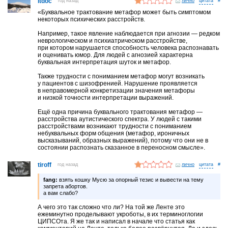
itdoc
год назад
лично
#
«Буквальное трактование метафор может быть симптомом
некоторых психических расстройств.
Например, такое явление наблюдается при агнозии — редком
неврологическом и психиатрическом расстройстве,
при котором нарушается способность человека распознавать
и оценивать юмор. Для людей с агнозией характерна
буквальная интерпретация шуток и метафор.
Также трудности с пониманием метафор могут возникать
у пациентов с шизофренией. Нарушение проявляется
в неправомерной конкретизации значения метафоры
и низкой точности интерпретации выражений.
Ещё одна причина буквального трактования метафор —
расстройства аутистического спектра. У людей с такими
расстройствами возникают трудности с пониманием
небуквальных форм общения (метафор, ироничных
высказываний, образных выражений), потому что они не в
состоянии распознать сказанное в переносном смысле».
tiroff
год назад
лично
#
fang:
взять кошку Мусю за опорный тезис и вывести на тему
запрета абортов.
а вам слабо?
А чего это так сложно что ли? На той же Ленте это
ежеминутно проделывают укроботы, в их терминоглогии
ЦИПСОта. Я же так и написал в начале что статья как