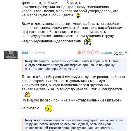
крестьянам, фабрики — рабочим, то
при моем рождении по Центральному телевидению
исполнялась песня, в припеве которой утверждалось, что
на Марсе будут яблони цвести.
Всем отдохнувшим предстоит много работать на стройках
фарсового социализьма вместо сбежавших с награбленным
эффективных собственников и много размышлять
о преимуществах экономического принуждения к труду
над принуждением идеологическим.
tiroff
год назад
лично
#
fang:
Да ладно? Ты же сам читаешь Ленту и видишь ЧТО там
иногда печатают «Звезда Инстаграма пришла на вечеринку
без штанов». Мне нравится, кстати.
Я так то в бассейн раза 4 минимум хожу, там разнокалиберно-
разновозрастных тётенек в купальниках минимум 1-
2 присутствуют, а когда плаваешь перед групповыми
занятиям, так их за 15 минут до начала штук 30 собирается.
Ну видимо по этой причине я «инстаграммных без штанов»
не смотрю.
fang:
А тут целый видосик, как парень подбирает кошку, носит её
на руках, потом кидает за перила. Бедный, больной чувак,
не осознающий тяжести своих поступков. Мешать болезнь