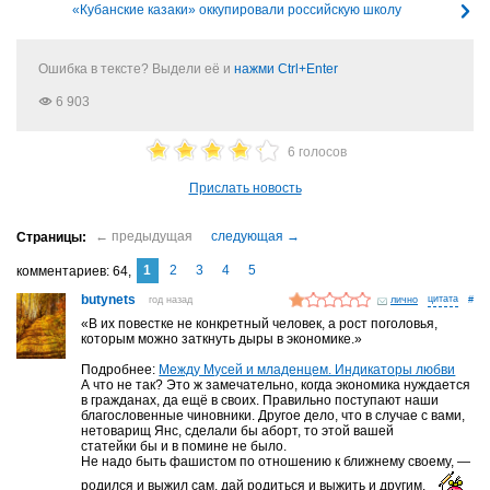
«Кубанские казаки» оккупировали российскую школу
Ошибка в тексте? Выдели её и
нажми Ctrl+Enter
6 903
6 голосов
Прислать новость
1
2
3
4
5
комментариев
64
butynets
год назад
лично
#
«В их повестке не конкретный человек, а рост поголовья,
которым можно заткнуть дыры в экономике.»
Подробнее:
Между Мусей и младенцем. Индикаторы любви
А что не так? Это ж замечательно, когда экономика нуждается
в гражданах, да ещё в своих. Правильно поступают наши
благословенные чиновники. Другое дело, что в случае с вами,
нетоварищ Янс, сделали бы аборт, то этой вашей
статейки бы и в помине не было.
Не надо быть фашистом по отношению к ближнему своему, —
родился и выжил сам, дай родиться и выжить и другим.