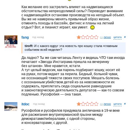
Как желание его застрелить влияет на надвигающиеся
обстоятельства непреодолимой силы? Переводит внимание
с надвигающейся остановки производств на негодный объект.
Вы же не намерены менять привычный образ жизни,
отменять походы в бассейн, фитнес и планы на летний
отдых? Вот, и пианист играет, как умеет.
fang
год назад
лично
#
tiroff:
И с какого вдруг эта новость про кошку стала «главным
событием всей недели»?
Да ладно? Ты же сам читаешь Ленту и видишь ЧТО там иногда
печатают «Звезда Инстаграма пришла на вечеринку
без штанов». Мне нравится, кстати.
А тут целый видосик, как парень подбирает кошку, носит её
на руках, потом кидает за перила. Бедный, больной чувак,
не осознающий тяжести своих поступков. Мешать болезнь
с осознанным убийством детей из-за невозможности их
содержать, приплетать сюда социальное равнодушие
и законотворческую деятельность депутатов — как-то совсем
подленько. Русофобия — она такая.
itdoc
год назад
лично
#
Русофобов и русофилов придумала англичанка в 19-м веке
для расжигания внутригерманской грызни между
демократами/либералами, с одной стороны,
и консерваторами, с другой.