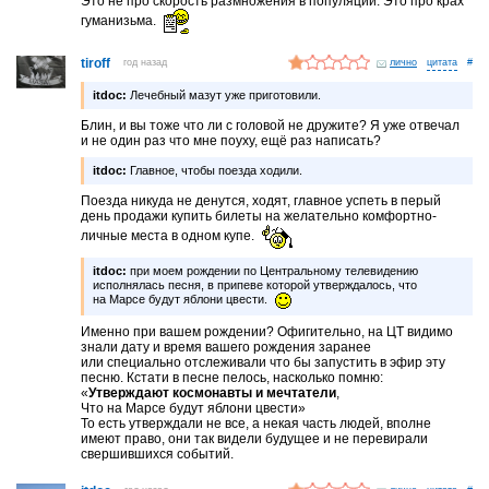
Это не про скорость размножения в популяции. Это про крах
гуманизьма.
tiroff
год назад
лично
#
itdoc:
Лечебный мазут уже приготовили.
Блин, и вы тоже что ли с головой не дружите? Я уже отвечал
и не один раз что мне поуху, ещё раз написать?
itdoc:
Главное, чтобы поезда ходили.
Поезда никуда не денутся, ходят, главное успеть в перый
день продажи купить билеты на желательно комфортно-
личные места в одном купе.
itdoc:
при моем рождении по Центральному телевидению
исполнялась песня, в припеве которой утверждалось, что
на Марсе будут яблони цвести.
Именно при вашем рождении? Офигительно, на ЦТ видимо
знали дату и время вашего рождения заранее
или специально отслеживали что бы запустить в эфир эту
песню. Кстати в песне пелось, насколько помню:
«
Утверждают космонавты и мечтатели
,
Что на Марсе будут яблони цвести»
То есть утверждали не все, а некая часть людей, вполне
имеют право, они так видели будущее и не перевирали
свершившихся событий.