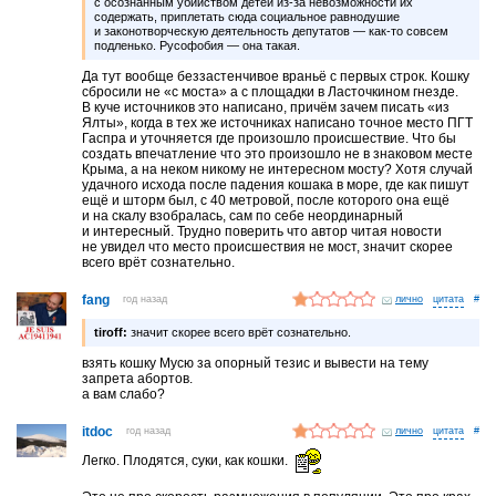
с осознанным убийством детей из-за невозможности их
содержать, приплетать сюда социальное равнодушие
и законотворческую деятельность депутатов — как-то совсем
подленько. Русофобия — она такая.
Да тут вообще беззастенчивое враньё с первых строк. Кошку
сбросили не «с моста» а с площадки в Ласточкином гнезде.
В куче источников это написано, причём зачем писать «из
Ялты», когда в тех же источниках написано точное место ПГТ
Гаспра и уточняется где произошло происшествие. Что бы
создать впечатление что это произошло не в знаковом месте
Крыма, а на неком никому не интересном мосту? Хотя случай
удачного исхода после падения кошака в море, где как пишут
ещё и шторм был, с 40 метровой, после которого она ещё
и на скалу взобралась, сам по себе неординарный
и интересный. Трудно поверить что автор читая новости
не увидел что место происшествия не мост, значит скорее
всего врёт сознательно.
fang
год назад
лично
#
tiroff:
значит скорее всего врёт сознательно.
взять кошку Мусю за опорный тезис и вывести на тему
запрета абортов.
а вам слабо?
itdoc
год назад
лично
#
Легко. Плодятся, суки, как кошки.