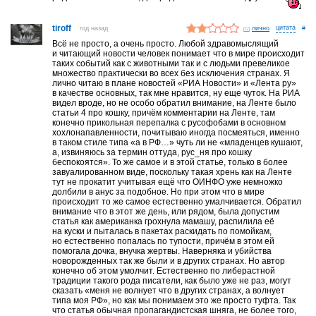
tiroff
год назад
лично
#
Всё не просто, а очень просто. Любой здравомыслящий
и читающий новости человек понимает что в мире происходит
таких событий как с животными так и с людьми превеликое
множество практически во всех без исключения странах. Я
лично читаю в плане новостей «РИА Новости» и «Лента ру»
в качестве основных, так мне нравится, ну еще чуток. На РИА
видел вроде, но не особо обратил внимание, на Ленте было
статьи 4 про кошку, причём комментарии на Ленте, там
конечно прикольная перепалка с русофобами в основном
хохлонапавленности, почитываю иногда посмеяться, именно
в таком стиле типа «а в РФ…» чуть ли не «младенцев кушают,
а, извиняюсь за термин оттуда, рус_ня про кошку
беспокоятся». То же самое и в этой статье, только в более
завуалированном виде, поскольку такая хрень как на Ленте
тут не прокатит учитывая ещё что ОИНФО уже немножко
долбили в анус за подобное. Но при этом что в мире
происходит то же самое естественно умалчивается. Обратил
внимание что в этот же день, или рядом, была допустим
статья как американка грохнула мамашу, распилила её
на куски и пыталась в пакетах раскидать по помойкам,
но естественно попалась по тупости, причём в этом ей
помогала дочка, внучка жертвы. Наверняка и убийства
новорожденных так же были и в других странах. Но автор
конечно об этом умолчит. Естественно по либерастной
традиции такого рода писатели, как было уже не раз, могут
сказать «меня не волнует что в других странах, а волнует
типа моя РФ», но как мы понимаем это же просто туфта. Так
что статья обычная пропагандистская шняга, не более того,