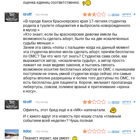
оценка единиц соответственно.
tiroff
год назад
лично
#
«В городе Канск Красноярского края 17-летняя студентка
родила в туалете общежития и выбросила новорожденного
в мусор.»
«Кто знает, если бы красноярские девочки имели бы
возможность сделать аборт, было бы на две искалеченных
судьбы меньше.»
Зачем эта связь «попы с пальцем» когда на данный момент
эта студентка вполне могла сделать аборт, причём бесплатно
по ОМС? Так что чего тут знать? Студентка сама себе, как
выражается автор, «искалечила судьбу», а автор просто
лажает не зная видимо законов, и пытаясь связать
возможное изъятие бесплатных абортов из ОМС с нынишним
поступком не очень умной студентки когда сейчас эти самые
аборты вполне разрешены и более того доступны по ОМС, то
есть бесплатны для пациента. Короче, мельчает пропаганда
либертусы, совсем, голимое враньё и притягивание «хрена
к носу».
tiroff
год назад
лично
#
Офигеть, этот бред ещё и в «МК» напечатали.
И с какого вдруг эта новость про кошку стала «главным
событием всей недели»? Чушь полная.
itdoc
год назад
лично
#
Пианист играет, как умеет.