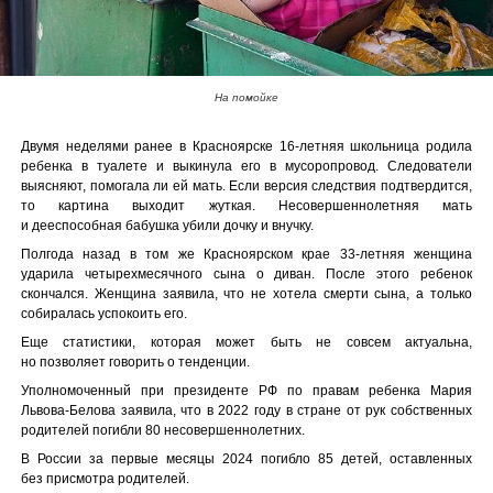
На помойке
Двумя неделями ранее в Красноярске 16-летняя школьница родила
ребенка в туалете и выкинула его в мусоропровод. Следователи
выясняют, помогала ли ей мать. Если версия следствия подтвердится,
то картина выходит жуткая. Несовершеннолетняя мать
и дееспособная бабушка убили дочку и внучку.
Полгода назад в том же Красноярском крае 33-летняя женщина
ударила четырехмесячного сына о диван. После этого ребенок
скончался. Женщина заявила, что не хотела смерти сына, а только
собиралась успокоить его.
Еще статистики, которая может быть не совсем актуальна,
но позволяет говорить о тенденции.
Уполномоченный при президенте РФ по правам ребенка Мария
Львова-Белова заявила, что в 2022 году в стране от рук собственных
родителей погибли 80 несовершеннолетних.
В России за первые месяцы 2024 погибло 85 детей, оставленных
без присмотра родителей.