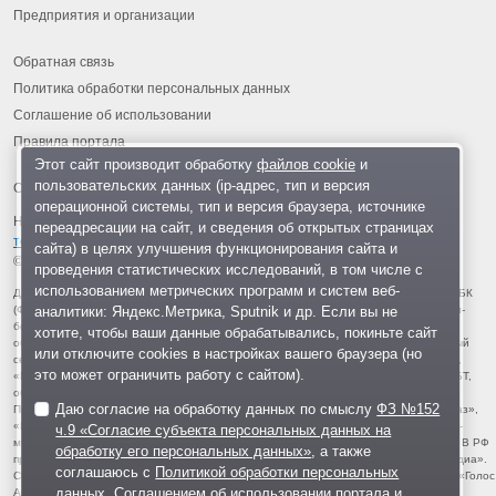
Предприятия и организации
Обратная связь
Политика обработки персональных данных
Соглашение об использовании
Правила портала
Этот сайт производит обработку
файлов cookie
и
пользовательских данных (ip-адрес, тип и версия
операционной системы, тип и версия браузера, источнике
На информационном ресурсе применяются
рекомендательные
переадресации на сайт, и сведения об открытых страницах
технологии
.
сайта) в целях улучшения функционирования сайта и
© 2013-2026 «ОИНФО»,
сделано в Одинцово
проведения статистических исследований, в том числе с
использованием метрических программ и систем веб-
Для читателей: В России признаны экстремистскими и запрещены организации ФБК
аналитики: Яндекс.Метрика, Sputnik и др. Если вы не
(Фонд борьбы с коррупцией, признан иноагентом), Штабы Навального, «Национал-
большевистская партия», «Свидетели Иеговы», «Армия воли народа», «Русский
хотите, чтобы ваши данные обрабатывались, покиньте сайт
общенациональный союз», «Движение против нелегальной иммиграции», «Правый
или отключите cookies в настройках вашего браузера (но
сектор», УНА-УНСО, УПА, «Тризуб им. Степана Бандеры», «Мизантропик дивижн»,
это может ограничить работу с сайтом).
«Меджлис крымскотатарского народа», движение «Артподготовка», движение ЛГБТ,
общероссийская политическая партия «Воля», АУЕ, батальоны «Азов» и «Айдар».
Даю согласие на обработку данных по смыслу
ФЗ №152
Признаны террористическими и запрещены: «Движение Талибан», «Имарат Кавказ»,
«Исламское государство» (ИГ, ИГИЛ), Джебхад-ан-Нусра, «АУМ Синрике», «Братья-
ч.9 «Согласие субъекта персональных данных на
мусульмане», «Аль-Каида в странах исламского Магриба», «Сеть», «Колумбайн». В РФ
обработку его персональных данных»
, а также
признана нежелательной деятельность «Открытой России», издания «Проект Медиа».
соглашаюсь с
Политикой обработки персональных
СМИ-иноагентами признаны: телеканал «Дождь», «Медуза», «Важные истории», «Голос
данных
,
Соглашением об использовании портала
и
Америки», радио «Свобода», The Insider, «Медиазона», ОВД-инфо. Иноагентами