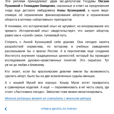
Эти реплики принадлежат двум экс-депутатам Госдумы
Оксане
Пушкиной
и
Геннадию Онищенко
, сказанные в ответ на предложения
тогда еще детского омбудсмена
Анны Кузнецовой
, а ныне вице-
спикера об ограничении финансирования абортов и ограничении
оборота в аптеках «абортивных» препаратов.
Я понимаю, что исторический опыт не аргумент, но игнорирование его
чревато. Исторический опыт свидетельствует, что запрет абортов,
равно как и «сухой» закон, тупиковый путь.
Спорить с Анной Кузнецовой себе дороже. Она сегодня занята
разработкой норматива, по которому в учебных заведениях
рассказывали бы о врагах России. А в перспективе еще создание
Института изучения традиционных ценностей, который бы проводил
исследования духовно-нравственных понятий. Это серьёзно. Тут
уж не до любви к ближнему.
Кто знает, если бы красноярские девочки имели бы возможность
сделать аборт, было бы на две искалеченных судьбы меньше.
А с кошкой Мусей все хорошо. Кошку Мусю хотят превратить
в сувенирные изделия. А ещё — переименовать в её честь скалу, где
стоит «Ласточкино гнездо». Эмпатию тоже можно монетизировать.
Мнение редакции может не совпадать с мнением автора
«Нам и десять по плечу»