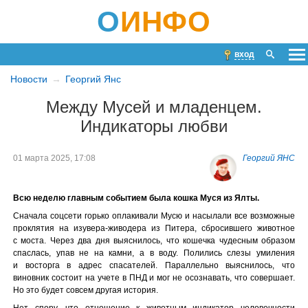
О
ИНФО
вход
Новости
Георгий Янс
Между Мусей и младенцем.
Индикаторы любви
01 марта 2025, 17:08
Георгий ЯНС
Всю неделю главным событием была кошка Муся из Ялты.
Сначала соцсети горько оплакивали Мусю и насылали все возможные
проклятия на изувера-живодера из Питера, сбросившего животное
с моста. Через два дня выяснилось, что кошечка чудесным образом
спаслась, упав не на камни, а в воду. Полились слезы умиления
и восторга в адрес спасателей. Параллельно выяснилось, что
виновник состоит на учете в ПНД и мог не осознавать, что совершает.
Но это будет совсем другая история.
Нет спору, что отношение к животным индикатор человечности