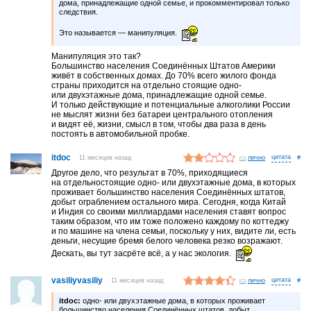
дома, принадлежащие одной семье, и прокомментировал только
следствия.
Это называется — манипуляция.
Манипуляция это так?
Большинство населения Соединённых Штатов Америки
живёт в собственных домах. До 70% всего жилого фонда
страны приходится на отдельно стоящие одно-
или двухэтажные дома, принадлежащие одной семье.
И только действующие и потенциальные алкоголики России
не мыслят жизни без батареи центрального отопления
и видят её, жизни, смысл в том, чтобы два раза в день
постоять в автомобильной пробке.
itdoc
11 месяцев назад
лично
#
Другое дело, что результат в 70%, приходящиеся
на отдельностоящие одно- или двухэтажные дома, в которых
проживает большинство населения Соединённых штатов,
добыт ограблением остального мира. Сегодня, когда Китай
и Индия со своими миллиардами населения ставят вопрос
таким образом, что им тоже положено каждому по коттеджу
и по машине на члена семьи, поскольку у них, видите ли, есть
деньги, несущие бремя белого человека резко возражают.
Дескать, вы тут засрёте всё, а у нас экология.
vasiliyvasiliy
11 месяцев назад
лично
#
itdoc:
одно- или двухэтажные дома, в которых проживает
большинство населения Соединённых штатов, добыт