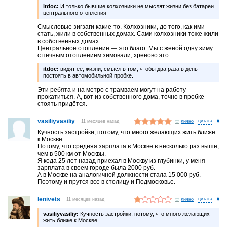
itdoc:
И только бывшие колхозники не мыслят жизни без батареи
центрального отопления
Смысловые зигзаги какие-то. Колхозники, до того, как ими
стать, жили в собственных домах. Сами колхозники тоже жили
в собственных домах.
Центральное отопление — это благо. Мы с женой одну зиму
с печным отоплением зимовали, хреново это.
itdoc:
видят её, жизни, смысл в том, чтобы два раза в день
постоять в автомобильной пробке.
Эти ребята и на метро с трамваем могут на работу
прокатиться. А, вот из собственного дома, точно в пробке
стоять придётся.
vasiliyvasiliy
11 месяцев назад
лично
#
Кучность застройки, потому, что много желающих жить ближе
к Москве.
Потому, что средняя зарплата в Москве в несколько раз выше,
чем в 500 км от Москвы.
Я кода 25 лет назад приехал в Москву из глубинки, у меня
зарплата в своем городе была 2000 руб.
А в Москве на аналогичной должности стала 15 000 руб.
Поэтому и прутся все в столицу и Подмосковье.
lenivets
11 месяцев назад
лично
#
vasiliyvasiliy:
Кучность застройки, потому, что много желающих
жить ближе к Москве.