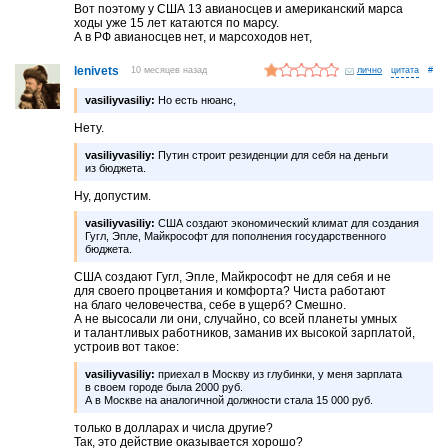
Вот поэтому у США 13 авианосцев и американский марса
ходы уже 15 лет катаются по марсу.
А в РФ авианосцев нет, и марсоходов нет,
lenivets
10 месяцев назад
лично
#
vasiliyvasiliy:
Но есть нюанс,
Нету.
vasiliyvasiliy:
Путин строит резиденции для себя на деньги
из бюджета.
Ну, допустим.
vasiliyvasiliy:
США создают экономический климат для создания
Гугл, Эпле, Майкрософт для пополнения государственного
бюджета.
США создают Гугл, Эпле, Майкрософт не для себя и не
для своего процветания и комфорта? Чиста работают
на благо человечества, себе в ущерб? Смешно.
А не высосали ли они, случайно, со всей планеты умных
и талантливых работников, заманив их высокой зарплатой,
устроив вот такое:
vasiliyvasiliy:
приехал в Москву из глубинки, у меня зарплата
в своем городе была 2000 руб.
А в Москве на аналогичной должности стала 15 000 руб.
только в долларах и числа другие?
Так, это действие оказывается хорошо?