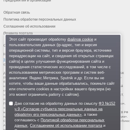
Предприятия и организации
Обратная связь
Политика обработки персональных данных
Соглашение об использовании
Правила портала
Этот сайт производит обработку
файлов cookie
и
пользовательских данных (ip-адрес, тип и версия
операционной системы, тип и версия браузера, источнике
На информационном ресурсе применяются
рекомендательные
переадресации на сайт, и сведения об открытых страницах
технологии
.
сайта) в целях улучшения функционирования сайта и
© 2013-2026 «ОИНФО»,
сделано в Одинцово
проведения статистических исследований, в том числе с
использованием метрических программ и систем веб-
Для читателей: В России признаны экстремистскими и запрещены организации ФБК
аналитики: Яндекс.Метрика, Sputnik и др. Если вы не
(Фонд борьбы с коррупцией, признан иноагентом), Штабы Навального, «Национал-
большевистская партия», «Свидетели Иеговы», «Армия воли народа», «Русский
хотите, чтобы ваши данные обрабатывались, покиньте сайт
общенациональный союз», «Движение против нелегальной иммиграции», «Правый
или отключите cookies в настройках вашего браузера (но
сектор», УНА-УНСО, УПА, «Тризуб им. Степана Бандеры», «Мизантропик дивижн»,
это может ограничить работу с сайтом).
«Меджлис крымскотатарского народа», движение «Артподготовка», движение ЛГБТ,
общероссийская политическая партия «Воля», АУЕ, батальоны «Азов» и «Айдар».
Даю согласие на обработку данных по смыслу
ФЗ №152
Признаны террористическими и запрещены: «Движение Талибан», «Имарат Кавказ»,
«Исламское государство» (ИГ, ИГИЛ), Джебхад-ан-Нусра, «АУМ Синрике», «Братья-
ч.9 «Согласие субъекта персональных данных на
мусульмане», «Аль-Каида в странах исламского Магриба», «Сеть», «Колумбайн». В РФ
обработку его персональных данных»
, а также
признана нежелательной деятельность «Открытой России», издания «Проект Медиа».
соглашаюсь с
Политикой обработки персональных
СМИ-иноагентами признаны: телеканал «Дождь», «Медуза», «Важные истории», «Голос
данных
,
Соглашением об использовании портала
и
Америки», радио «Свобода», The Insider, «Медиазона», ОВД-инфо. Иноагентами
признаны общество/центр «Мемориал», «Аналитический Центр Юрия Левады»,