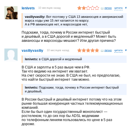
lenivets
10 месяцев назад
лично
#
vasiliyvasiliy:
Вот поэтому у США 13 авианосцев и американский
марса ходы уже 15 лет катаются по марсу.
А в РФ авианосцев нет, и марсоходов нет,
Подскажи, тогда, почему в России интернет быстрый
и дешёвый, а в США дорогой и медленный? Может быть
авианосцы и марсоходы мешают? Или другая причина?
vasiliyvasiliy
10 месяцев назад
лично
#
lenivets:
в США дорогой и медленный
В США и зарплты в 5 раз выше чем в РФ.
Так что видимо на интернет им хватает.
На счет скорости не знаю. В США не был, но предполагаю,
что найти быстрый интернет там можно.
lenivets:
Подскажи, тогда, почему в России интернет быстрый
и дешёвый,
В России быстрый и дешёвый интернет потому что на этом
рынке большая конкуренция частных телекомуникационных
компаний.
Если бы был один государственный монополист —
ростелеком, то до сих пор бы ADSL модемами
по телефонным линиям пользовались по цене в 5 раз
дороже.