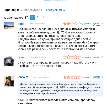
1
2
3
комментариев
37
itdoc
11 месяцев назад
лично
#
Большинство населения Соединённых Штатов Америки
живёт в собственных домах. До 70% всего жилого фонда
страны приходится на отдельностоящие одно-
или двухэтажные дома, принадлежащие одной семье.
И только бывшие колхозники не мыслят жизни без батареи
центрального отопления и видят её, жизни, смысл в том,
чтобы два раза в день постоять в автомобильной пробке.
rjcnm
11 месяцев назад
лично
#
да жить то планировали там и потом, а «заработать» тут
и сейчас. но что то пошло не так
lenivets
11 месяцев назад
лично
#
itdoc:
Большинство населения Соединённых Штатов Америки
живёт в собственных домах. До 70% всего жилого фонда страны
приходится на отдельностоящие одно- или двухэтажные дома,
принадлежащие одной семье.
А меньшинство живёт в отелях, автомобилях, трейлерах
и коробках.