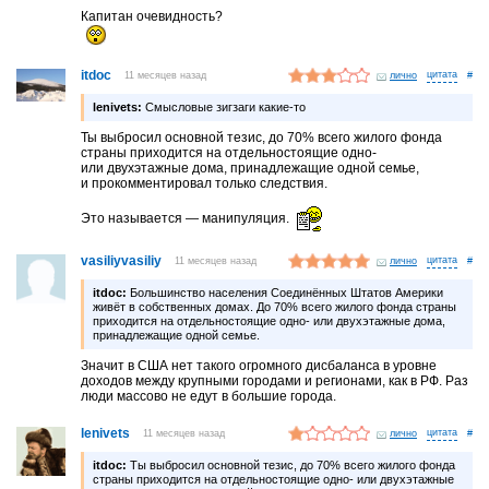
Капитан очевидность?
itdoc
11 месяцев назад
лично
#
lenivets:
Смысловые зигзаги какие-то
Ты выбросил основной тезис, до 70% всего жилого фонда
страны приходится на отдельностоящие одно-
или двухэтажные дома, принадлежащие одной семье,
и прокомментировал только следствия.
Это называется — манипуляция.
vasiliyvasiliy
11 месяцев назад
лично
#
itdoc:
Большинство населения Соединённых Штатов Америки
живёт в собственных домах. До 70% всего жилого фонда страны
приходится на отдельностоящие одно- или двухэтажные дома,
принадлежащие одной семье.
Значит в США нет такого огромного дисбаланса в уровне
доходов между крупными городами и регионами, как в РФ. Раз
люди массово не едут в большие города.
lenivets
11 месяцев назад
лично
#
itdoc:
Ты выбросил основной тезис, до 70% всего жилого фонда
страны приходится на отдельностоящие одно- или двухэтажные