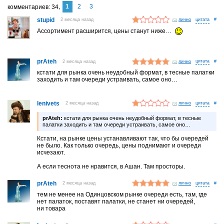
1
2
3
комментариев
34
stupid
2 месяца назад
лично
#
Ассортимент расширится, цены станут ниже…
prAteh
2 месяца назад
лично
#
кстати для рынка очень неудобный формат, в тесные палатки
заходить и там очереди устраивать, самое оно…
lenivets
2 месяца назад
лично
#
prAteh:
кстати для рынка очень неудобный формат, в тесные
палатки заходить и там очереди устраивать, самое оно…
Кстати, на рынке цены устанавливают так, что бы очередей
не было. Как только очередь, цены поднимают и очереди
исчезают.
А если теснота не нравится, в Ашан. Там просторы.
prAteh
2 месяца назад
лично
#
тем не менее на Одинцовском рынке очереди есть, там, где
нет палаток, поставят палатки, не станет ни очередей,
ни товара