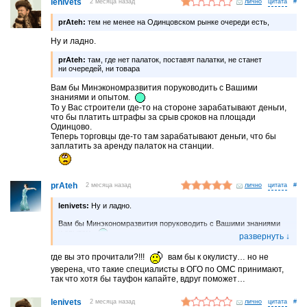
lenivets
2 месяца назад
лично
#
prAteh:
тем не менее на Одинцовском рынке очереди есть,
Ну и ладно.
prAteh:
там, где нет палаток, поставят палатки, не станет
ни очередей, ни товара
Вам бы Минэкономразвития поруководить с Вашими
знаниями и опытом.
То у Вас строители где-то на стороне зарабатывают деньги,
что бы платить штрафы за срыв сроков на площади
Одинцово.
Теперь торговцы где-то там зарабатывают деньги, что бы
заплатить за аренду палаток на станции.
prAteh
2 месяца назад
лично
#
lenivets:
Ну и ладно.
Вам бы Минэкономразвития поруководить с Вашими знаниями
и опытом.
То у Вас строители где-то на стороне зарабатывают деньги,
что бы платить штрафы за срыв сроков на площади Одинцово.
где вы это прочитали?!!!
вам бы к окулисту… но не
Теперь торговцы где-то там зарабатывают деньги, что бы
уверена, что такие специалисты в ОГО по ОМС принимают,
заплатить за аренду палаток на станции.
так что хотя бы тауфон капайте, вдруг поможет…
lenivets
2 месяца назад
лично
#