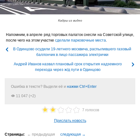
Кадры из видео
Напомним, в апреле ряд торговых палаток снесли на Советской улице,
после чего на этом участке
сделали парковочные места
.
В Одинцово осудили 19-летнего москвича, распылившего газовый
баллончик в лицо пассажира электрички
Андрей Иванов назвал плановый срок открытия надземного
перехода через ж/д пути в Одинцово
Ошибка в тексте? Выдели её и
нажми Ctrl+Enter
11 047 (+2)
7 голосов
Прислать новость