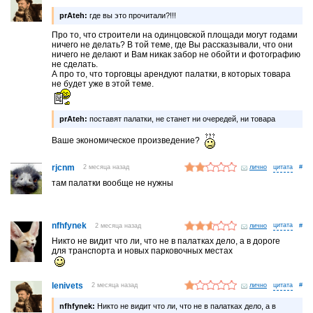
prAteh:
где вы это прочитали?!!!
Про то, что строители на одинцовской площади могут годами
ничего не делать? В той теме, где Вы рассказывали, что они
ничего не делают и Вам никак забор не обойти и фотографию
не сделать.
А про то, что торговцы арендуют палатки, в которых товара
не будет уже в этой теме.
prAteh:
поставят палатки, не станет ни очередей, ни товара
Ваше экономическое произведение?
rjcnm
2 месяца назад
лично
#
там палатки вообще не нужны
nfhfynek
2 месяца назад
лично
#
Никто не видит что ли, что не в палатках дело, а в дороге
для транспорта и новых парковочных местах
lenivets
2 месяца назад
лично
#
nfhfynek:
Никто не видит что ли, что не в палатках дело, а в