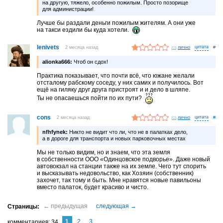
на другую, тяжело, особенно пожилым. Просто позорище
для администрации!
Лучше бы раздали деньги пожилым жителям. А они уже
на такси ездили бы куда хотели.
lenivets
2 месяца назад
лично
#
alionka666:
Чтоб он сдох!
Практика показывает, что почти всё, что южане желали
отсталому рабскому соседу, у них самих и получилось. Вот
ещё на гиляку друг друга пристроят и и дело в шляпе.
Ты не опасаешься пойти по их пути?
cons
2 месяца назад
лично
#
nfhfynek:
Никто не видит что ли, что не в палатках дело,
а в дороге для транспорта и новых парковочных местах
Мы не только видим, но и знаем, что эта земля
в собственности ООО «Одинцовское подворье». Даже новый
автовокзал на станции также на их земле. Чего тут спорить
и высказывать недовольство, как Хозяин (собственник)
захочет, так тому и быть. Мне нравятся новые павильоны
вместо палаток, будет красиво и чисто.
1
2
3
комментариев
34