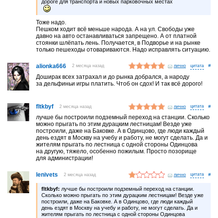
дороге для транспорта и новых парковочных местах
Тоже надо.
Пешком ходит всё меньше народа. А на ул. Свободы уже
давно на авто останавливаться запрещено. А от платной
стоянки шлёпать лень. Получается, в Подворье и на рынке
только пешеходы отовариваются. Надо исправлять ситуацию.
alionka666
2 месяца назад
лично
#
Доширак всех затрахал и до рынка добрался, а народу
за дельфиньи игры платить. Чтоб он сдох! И так всё дорого!
fltkbyf
2 месяца назад
лично
#
лучше бы построили подземный переход на станции. Сколько
можно прыгать по этим дурацким лестницам! Везде уже
построили, даже на Баковке. А в Одинцово, где люди каждый
день ездят в Москву на учебу и работу, не могут сделать. Да и
жителям прыгать по лестница с одной стороны Одинцова
на другую, тяжело, особенно пожилым. Просто позорище
для администрации!
lenivets
2 месяца назад
лично
#
fltkbyf:
лучше бы построили подземный переход на станции.
Сколько можно прыгать по этим дурацким лестницам! Везде уже
построили, даже на Баковке. А в Одинцово, где люди каждый
день ездят в Москву на учебу и работу, не могут сделать. Да и
жителям прыгать по лестница с одной стороны Одинцова