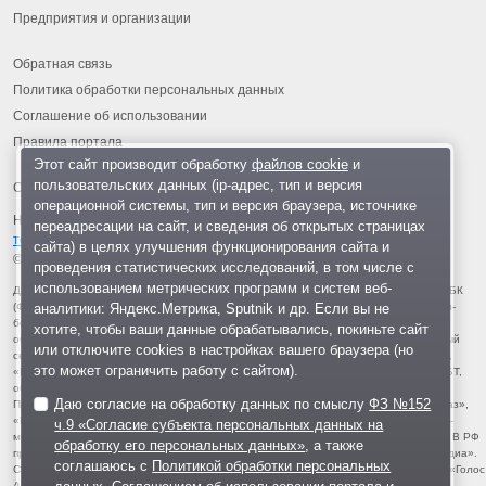
Предприятия и организации
Обратная связь
Политика обработки персональных данных
Соглашение об использовании
Правила портала
Этот сайт производит обработку
файлов cookie
и
пользовательских данных (ip-адрес, тип и версия
операционной системы, тип и версия браузера, источнике
На информационном ресурсе применяются
рекомендательные
переадресации на сайт, и сведения об открытых страницах
технологии
.
сайта) в целях улучшения функционирования сайта и
© 2013-2026 «ОИНФО»,
сделано в Одинцово
проведения статистических исследований, в том числе с
использованием метрических программ и систем веб-
Для читателей: В России признаны экстремистскими и запрещены организации ФБК
аналитики: Яндекс.Метрика, Sputnik и др. Если вы не
(Фонд борьбы с коррупцией, признан иноагентом), Штабы Навального, «Национал-
большевистская партия», «Свидетели Иеговы», «Армия воли народа», «Русский
хотите, чтобы ваши данные обрабатывались, покиньте сайт
общенациональный союз», «Движение против нелегальной иммиграции», «Правый
или отключите cookies в настройках вашего браузера (но
сектор», УНА-УНСО, УПА, «Тризуб им. Степана Бандеры», «Мизантропик дивижн»,
это может ограничить работу с сайтом).
«Меджлис крымскотатарского народа», движение «Артподготовка», движение ЛГБТ,
общероссийская политическая партия «Воля», АУЕ, батальоны «Азов» и «Айдар».
Даю согласие на обработку данных по смыслу
ФЗ №152
Признаны террористическими и запрещены: «Движение Талибан», «Имарат Кавказ»,
«Исламское государство» (ИГ, ИГИЛ), Джебхад-ан-Нусра, «АУМ Синрике», «Братья-
ч.9 «Согласие субъекта персональных данных на
мусульмане», «Аль-Каида в странах исламского Магриба», «Сеть», «Колумбайн». В РФ
обработку его персональных данных»
, а также
признана нежелательной деятельность «Открытой России», издания «Проект Медиа».
соглашаюсь с
Политикой обработки персональных
СМИ-иноагентами признаны: телеканал «Дождь», «Медуза», «Важные истории», «Голос
Америки», радио «Свобода», The Insider, «Медиазона», ОВД-инфо. Иноагентами