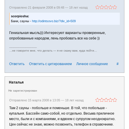
Отправлено 21 февраля 2008 в 09:48 —
18 лет назад
scorpiosha:
Бани, сауны -
http://odintsovo.biz/?div_id=509
Гениальная мысль))) Интересуют варианты проверенные,
опробованные народом, лень пробовать все на себе ))
________________
…не говорите мне, что делать — я не скажу вам, куда пойти…
Ответить
Ответить с цитированием
Личное сообщение
#
Наталья
Не зарегистрирован
Отправлено 15 марта 2008 в 13:05 —
18 лет назад
Там 2 сауны - побольше и поменьше. В той, что побольше -
купальня. Бассейн само-собой, но отдельно. Весьма приличное
место, были и с компаниями, и вдвоем с супругом неоднократно.
Цен сейчас не знаю, можно позвонить, телефон в справочнике.