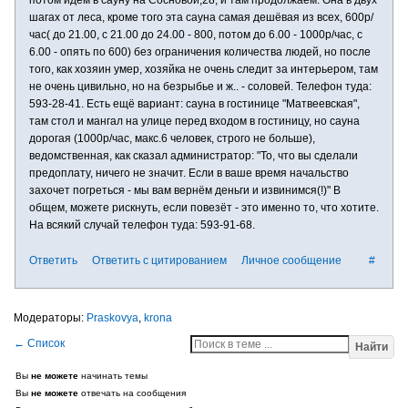
потом идём в сауну на Сосновой,28, и там продолжаем. Она в двух
шагах от леса, кроме того эта сауна самая дешёвая из всех, 600р/
час( до 21.00, с 21.00 до 24.00 - 800, потом до 6.00 - 1000р/час, с
6.00 - опять по 600) без ограничения количества людей, но после
того, как хозяин умер, хозяйка не очень следит за интерьером, там
не очень цивильно, но на безрыбье и ж.. - соловей. Телефон туда:
593-28-41. Есть ещё вариант: сауна в гостинице "Матвеевская",
там стол и мангал на улице перед входом в гостиницу, но сауна
дорогая (1000р/час, макс.6 человек, строго не больше),
ведомственная, как сказал администратор: "То, что вы сделали
предоплату, ничего не значит. Если в ваше время начальство
захочет погреться - мы вам вернём деньги и извинимся(!)" В
общем, можете рискнуть, если повезёт - это именно то, что хотите.
На всякий случай телефон туда: 593-91-68.
Ответить
Ответить с цитированием
Личное сообщение
#
Praskovya
,
krona
Найти
Вы
не можете
начинать темы
Вы
не можете
отвечать на сообщения