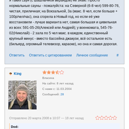
я таких саун (с шашлычной верандой) не знаю. Просто
нормальные сауны - пожалуйста: на Северной (6-8 чел) 599-80-76,
чистая, приличная; на Вокзальной, 3а (макс. 8 чел, если больше +
100р/чел/час), она сгорела в Новый год, но если её уже
восстановили - лучше варианта нет, самая большая и цивильная
из всех: 591-05-26(Алексей или Андрей); у военкомата, 545-76-
02(Николай) - 2 зала по 5 чел макс. в каждом, единственный
крупный минус - вместо бассейна джакузи, всё остальное есть
(бильярд, огромный телевизор, караоке), но она и самая дорогая.
Ответить
Ответить с цитированием
Личное сообщение
#
King
Власиха
8 лет назад
11.03.2004
28
Отправлено 20 марта 2008 в 10:07 —
18 лет назад
Dod: