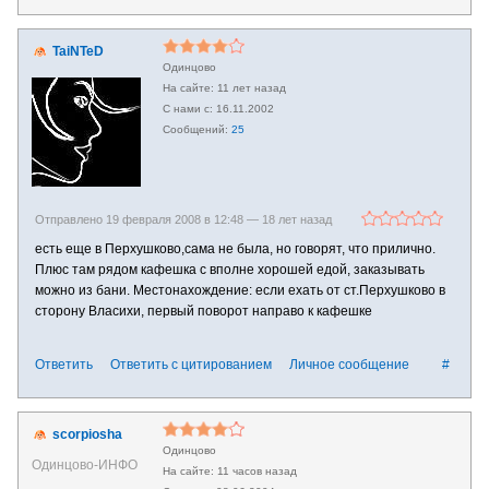
TaiNTeD
Одинцово
11 лет назад
16.11.2002
25
Отправлено 19 февраля 2008 в 12:48 —
18 лет назад
есть еще в Перхушково,сама не была, но говорят, что прилично.
Плюс там рядом кафешка с вполне хорошей едой, заказывать
можно из бани. Местонахождение: если ехать от ст.Перхушково в
сторону Власихи, первый поворот направо к кафешке
Ответить
Ответить с цитированием
Личное сообщение
#
scorpiosha
Одинцово
Одинцово-ИНФО
11 часов назад