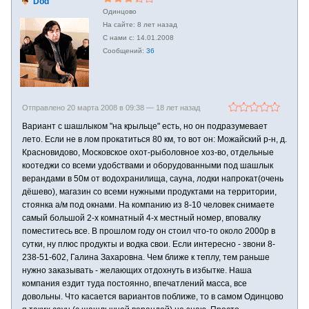
Dod
Одинцово
8 лет назад
14.01.2008
36
Отправлено 20 марта 2008 в 09:38 —
18 лет назад
Вариант с шашлыком "на крыльце" есть, но он подразумевает
лето. Если не в лом прокатиться 80 км, то вот он: Можайский р-н, д.
Красновидово, Московское охот-рыболовное хоз-во, отдельные
коотеджи со всеми удобствами и оборудованными под шашлык
верандами в 50м от водохранилища, сауна, лодки напрокат(очень
дёшево), магазин со всеми нужными продуктами на территории,
стоянка а/м под окнами. На компанию из 8-10 человек снимаете
самый большой 2-х комнатный 4-х местный номер, вповалку
поместитесь все. В прошлом году он стоил что-то около 2000р в
сутки, ну плюс продукты и водка свои. Если интересно - звони 8-
238-51-602, Галина Захаровна. Чем ближе к теплу, тем раньше
нужно заказывать - желающих отдохнуть в избытке. Наша
компания ездит туда постоянно, впечатлений масса, все
довольны. Что касается вариантов поближе, то в самом Одинцово