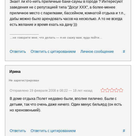
Знает ли кто-нить приличные бани-сауны в городе ? Интересуют
заведения не с репутацией типа "Досуг ХХХ", а более-менее
приличное место с парилками, бассейном, комнатой отдыха и т.п.,
дабы можно было арендовать часов на несколько. А то не всегда
есть желание и время ехать на дачу )))
________________
…не говорите мне, что делать — я не скажу вам, куда пойти…
Ответить
Ответить с цитированием
Личное сообщение
#
Ирина
Не зарегистрирован
Отправлено 19 февраля 2008 в 08:22 —
18 лет назад
В доме отдыха Полет недавно были, вполне пилично. Были с
детьми, так что очень даже ничего. Один минус бильярд (он есть
но хреновенький).
Ответить
Ответить с цитированием
#