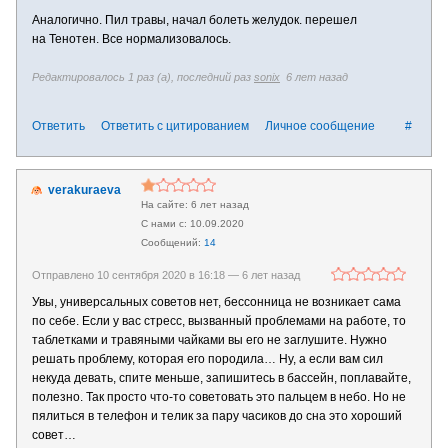
Аналогично. Пил травы, начал болеть желудок. перешел
на Тенотен. Все нормализовалось.
Редактировалось 1 раз (а), последний раз
sonix
6 лет назад
Ответить
Ответить с цитированием
Личное сообщение
#
verakuraeva
6 лет назад
10.09.2020
14
Отправлено 10 сентября 2020 в 16:18 —
6 лет назад
Увы, универсальных советов нет, бессонница не возникает сама
по себе. Если у вас стресс, вызванный проблемами на работе, то
таблетками и травяными чайками вы его не заглушите. Нужно
решать проблему, которая его породила… Ну, а если вам сил
некуда девать, спите меньше, запишитесь в бассейн, поплавайте,
полезно. Так просто что-то советовать это пальцем в небо. Но не
пялиться в телефон и телик за пару часиков до сна это хороший
совет…