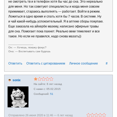
не смотреть тв и в телефон хотя бы час до сна. Это нереально
для меня. Но так советуют специалисты и когда меня совсем
прижимает, стараюсь выполнять — работает. Войти в режим.
Ложиться в одно время и спать хотя бы 7 часов. В системе. Ну
и чай какой-нибудь успокоительный. Я в аптеке сборы покупаю.
Еще заказала на айхербе мазюку, написано эфирные травы
для сна. Помогает пока пахнет. Реально веки тяжелеют и все
такое. Но если не правился, надо снова мазать))
________________
Он: — Хочешь, покажу фокус?
Она: — Воспитывать сам будешь
Ответить
Ответить с цитированием
Личное сообщение
#
sonix
6 лет назад
05.02.2015
51
Отправлено 26 июня 2020 в 11:46 —
6 лет назад