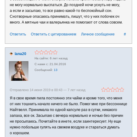
не могу нормально выспаться. До поздней ночи уснуть не могу,
а если и засыпаю, то все равно какой-то беспокойный сон.
Снотворные опасаюсь принимать, пишут, что у них побочек оч
много. А мятные чаи и валерьянка не помогают от слова совсем.
Ответить
Ответить с цитированием
Личное сообщение
#
lana20
6 лет назад
21.04.2016
13
Отправлено 14 июня 2019 в 00:43 —
7 лет назад
Я в свое время пила постоянно эти чайки и кроме того, что меня
от них тошнить начало ничего не было. Помог мне при бессоннице
Найтвелл. Принимала по одной капсуле раз в сутки, никакого
запаха, все ок. Засыпаю с вечера нормально и ночью без причин
не просыпаюсь. Почитайте в инете, если заинтересует. Ну еще
нужно побольше гулять на свежем воздухе и стараться думать
о хорошем.