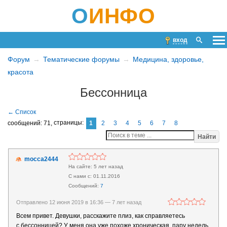
О
ИНФО
вход
Форум
Тематические форумы
Медицина, здоровье,
красота
Бессонница
сообщений: 71,
страницы:
1
2
3
4
5
6
7
8
Найти
mocca2444
5 лет назад
01.11.2016
7
Отправлено 12 июня 2019 в 16:36 —
7 лет назад
Всем привет. Девушки, расскажите плиз, как справляетесь
с бессонницей? У меня она уже похоже хроническая, пару недель