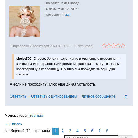
5 лет назад
01.03.2015
237
Отправлено 20 сентября 2021 в 10:06 —
5 лет назад
skelet500:
Стресс, болезни, джет лаг или жизненные перемены —
как смена места работы или рождение ребенка — могут вызвать
краткосрочную бессонницу. Обычно она проходит за один-два
месяца.
А если не проходит? Плюс еще дикая усталость.
Ответить
Ответить с цитированием
Личное сообщение
#
freemax
сообщений: 71,
страницы:
1
2
3
4
5
6
7
8