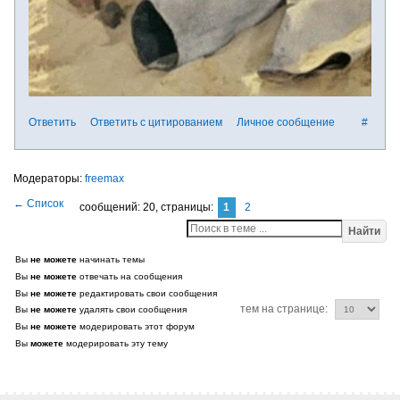
Ответить
Ответить с цитированием
Личное сообщение
#
freemax
сообщений: 20,
страницы:
1
2
Найти
Вы
не можете
начинать темы
Вы
не можете
отвечать на сообщения
Вы
не можете
редактировать свои сообщения
тем на странице:
Вы
не можете
удалять свои сообщения
Вы
не можете
модерировать этот форум
Вы
можете
модерировать эту тему