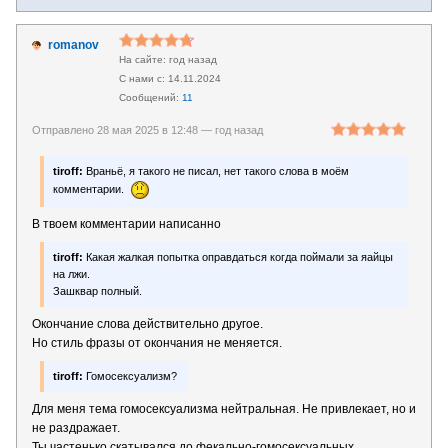
romanov
год назад
14.11.2024
11
Отправлено 28 мая 2025 в 12:48 —
год назад
tiroff:
Враньё, я такого не писал, нет такого слова в моём
комментарии.
В твоем комментарии написанно
tiroff:
Какая жалкая попытка оправдаться когда поймали за яайцы
на лжи.
Зашквар полный.
Окончание слова действительно другое.
Но стиль фразы от окончания не меняется.
tiroff:
Гомосексуализм?
Для меня тема гомосексуализма нейтральная. Не привлекает, но и
не раздражает.
Ты частенько скатывался до фекально-гомосексуальных