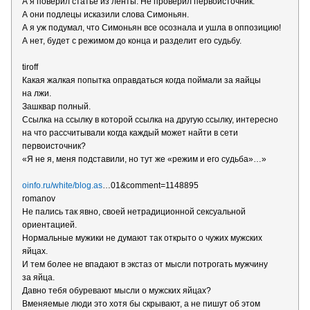
А я поверил статье из ленты. Не проверил первоисточник.
А они подлецы исказили слова Симоньян.
А я уж подумал, что Симоньян все осознала и ушла в оппозицию!
А нет, будет с режимом до конца и разделит его судьбу.
tiroff
Какая жалкая попытка оправдаться когда поймали за яайцы
на лжи.
Зашквар полный.
Ссылка на ссылку в которой ссылка на другую ссылку, интересно
на что рассчитывали когда каждый может найти в сети
первоисточник?
«Я не я, меня подставили, но тут же «режим и его судьба»…»
oinfo.ru/white/blog.as
…01&comment=1148895
romanov
Не пались так явно, своей нетрадиционной сексуальной
ориентацией.
Нормальные мужики не думают так открыто о чужих мужских
яйцах.
И тем более не впадают в экстаз от мысли потрогать мужчину
за яйца.
Давно тебя обуревают мысли о мужских яйцах?
Вменяемые люди это хотя бы скрывают, а не пишут об этом