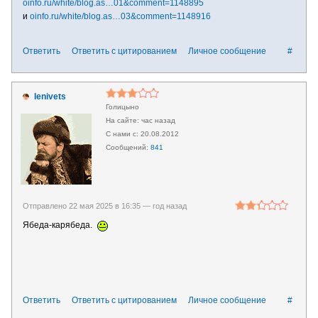
oinfo.ru/white/blog.as…01&comment=1148895
и
oinfo.ru/white/blog.as…03&comment=1148916
Ответить
Ответить с цитированием
Личное сообщение
#
lenivets
Голицыно
час назад
20.08.2012
841
Отправлено 22 мая 2025 в 16:35 —
год назад
Ябеда-карябеда.
Ответить
Ответить с цитированием
Личное сообщение
#