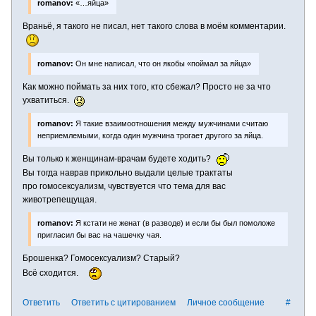
romanov:
«…яйца»
Враньё, я такого не писал, нет такого слова в моём комментарии.
romanov:
Он мне написал, что он якобы «поймал за яйца»
Как можно поймать за них того, кто сбежал? Просто не за что
ухватиться.
romanov:
Я такие взаимоотношения между мужчинами считаю
неприемлемыми, когда один мужчина трогает другого за яйца.
Вы только к женщинам-врачам будете ходить?
Вы тогда наврав прикольно выдали целые трактаты
про гомосексуализм, чувствуется что тема для вас
животрепещущая.
romanov:
Я кстати не женат (в разводе) и если бы был помоложе
пригласил бы вас на чашечку чая.
Брошенка? Гомосексуализм? Старый?
Всё сходится.
Ответить
Ответить с цитированием
Личное сообщение
#