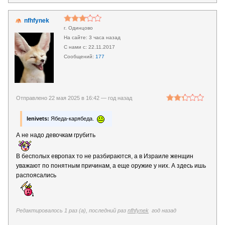
nfhfynek
г. Одинцово
3 часа назад
22.11.2017
177
Отправлено 22 мая 2025 в 16:42 —
год назад
lenivets:
Ябеда-карябеда.
А не надо девочкам грубить
В бесполых европах то не разбираются, а в Израиле женщин
уважают по понятным причинам, а еще оружие у них. А здесь ишь
распоясались
Редактировалось 1 раз (а), последний раз
nfhfynek
год назад