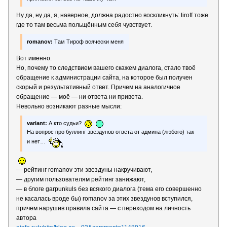
Ну да, ну да, я, наверное, должна радостно воскликнуть: tiroff тоже
где то там весьма польщённым себя чувствует.
romanov:
Там Тироф всячески меня
Вот именно.
Но, почему то следствием вашего скажем диалога, стало твоё
обращение к администрации сайта, на которое был получен
скорый и результативный ответ. Причем на аналогичное
обращение — моё — ни ответа ни привета.
Невольно возникают разные мысли:
variant:
А кто судьи?
На вопрос про буллинг звездунов ответа от админа (любого) так
и нет…
— рейтинг romanov эти звездуны накручивают,
— другим пользователям рейтинг занижают,
— в блоге garpunkuls без всякого диалога (тема его совершенно
не касалась вроде бы) romanov за этих звездунов вступился,
причем нарушив правила сайта — с переходом на личность
автора