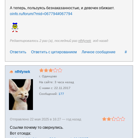
А теперь, пользуясь безнаказанностью, и девочек обижает.
oinfo.ru/forum/?mid=067794#067794
Редактировалось 2 раз (а), последний раз
nfhfynek
год назад
Ответить
Ответить с цитированием
Личное сообщение
#
nfhfynek
г. Одинцово
3 часа назад
22.11.2017
177
Отправлено 22 мая 2025 в 16:27 —
год назад
Ссылки почему то свернулись.
Вот отсюда: