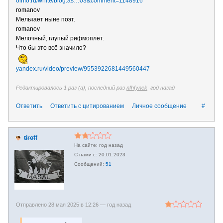
oinfo.ru/white/blog.as…03&comment=1148916
romanov
Мельчает ныне поэт.
romanov
Мелочный, глупый рифмоплет.
Что бы это всё значило?
yandex.ru/video/preview/9553922681449560447
Редактировалось 1 раз (а), последний раз
nfhfynek
год назад
Ответить
Ответить с цитированием
Личное сообщение
#
tiroff
год назад
20.01.2023
51
Отправлено 28 мая 2025 в 12:26 —
год назад