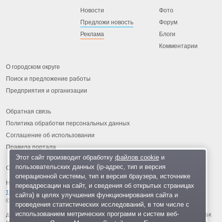
Новости
Фото
Предложи новость
Форум
Реклама
Блоги
Комментарии
О городском округе
Поиск и предложение работы
Предприятия и организации
Обратная связь
Политика обработки персональных данных
Соглашение об использовании
Правила портала
Этот сайт производит обработку
файлов cookie
и
пользовательских данных (ip-адрес, тип и версия
операционной системы, тип и версия браузера, источнике
На информационном ресурсе применяются
рекомендательные
переадресации на сайт, и сведения об открытых страницах
технологии
.
сайта) в целях улучшения функционирования сайта и
© 2013-2026 «ОИНФО»,
сделано в Одинцово
проведения статистических исследований, в том числе с
использованием метрических программ и систем веб-
Для читателей: В России признаны экстремистскими и запрещены организации ФБК