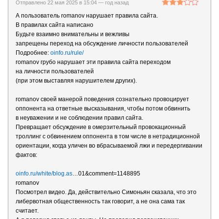
Отправлено 22 мая 2025 в 15:04 —
год назад
А пользователь romanov нарушает правила сайта.
В правилах сайта написано
Будьте взаимно внимательны и вежливы
запрещены переход на обсуждение личности пользователей
Подробнее:
oinfo.ru/rule/
romanov грубо нарушает эти правила сайта переходом
на личности пользователей
(при этом выставляя нарушителем других).
romanov своей манерой поведения сознательно провоцирует
оппонента на ответные высказывания, чтобы потом обвинить
в неуважении и не соблюдении правил сайта.
Превращает обсуждение в омерзительный провокационный
троллинг с обвинением оппонента в том числе в нетрадиционной
ориентации, когда уличен во вбрасываемой лжи и передергивании
фактов:
oinfo.ru/white/blog.as
…01&comment=1148895
romanov
Посмотрел видео. Да, действительно Симоньян сказала, что это
либервотная общественность так говорит, а не она сама так
считает.