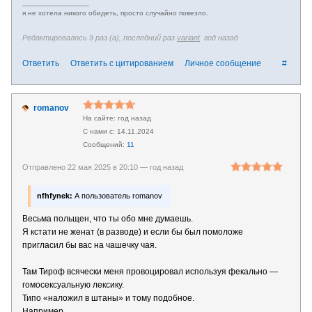
________________
я не хотела никого обидеть, просто случайно повезло.
Редактировалось 9 раз (а), последний раз
variant
год назад
Ответить
Ответить с цитированием
Личное сообщение
#
romanov
год назад
14.11.2024
11
Отправлено 22 мая 2025 в 20:10 —
год назад
nfhfynek:
А пользователь romanov
Весьма польщен, что ты обо мне думаешь.
Я кстати не женат (в разводе) и если бы был помоложе
пригласил бы вас на чашечку чая.
Там Тироф всячески меня провоцировал используя фекально —
гомосексуальную лексику.
Типо «наложил в штаны» и тому подобное.
Например