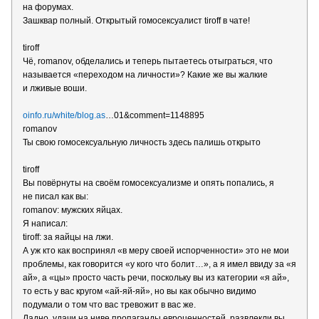
на форумах.
Зашквар полный. Открытый гомосексуалист tiroff в чате!
tiroff
Чё, romanov, обделались и теперь пытаетесь отыграться, что
называется «переходом на личности»? Какие же вы жалкие
и лживые воши.
oinfo.ru/white/blog.as
…01&comment=1148895
romanov
Ты свою гомосексуальную личность здесь палишь открыто
tiroff
Вы повёрнуты на своём гомосексуализме и опять попались, я
не писал как вы:
romanov: мужских яйцах.
Я написал:
tiroff: за яайцы на лжи.
А уж кто как воспринял «в меру своей испорченности» это не мои
проблемы, как говорится «у кого что болит…», а я имел ввиду за «я
ай», а «цы» просто часть речи, поскольку вы из категории «я ай»,
то есть у вас кругом «ай-яй-яй», но вы как обычно видимо
подумали о том что вас тревожит в вас же.
Ладно, удачи на ниве пропаганды евроценностей, развлекли вы