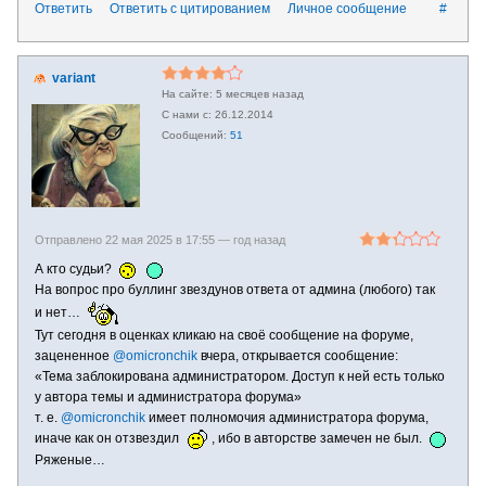
Ответить
Ответить с цитированием
Личное сообщение
#
variant
5 месяцев назад
26.12.2014
51
Отправлено 22 мая 2025 в 17:55 —
год назад
А кто судьи?
На вопрос про буллинг звездунов ответа от админа (любого) так
и нет…
Тут сегодня в оценках кликаю на своё сообщение на форуме,
зацененное
@omicronchik
вчера, открывается сообщение:
«Тема заблокирована администратором. Доступ к ней есть только
у автора темы и администратора форума»
т. е.
@omicronchik
имеет полномочия администратора форума,
иначе как он отзвездил
, ибо в авторстве замечен не был.
Ряженые…