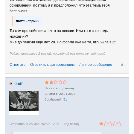
оскорблений, поэтому я и предположил, что эта тема тебя
беспокоит.
tiroff:
Старый?
Ты сам про себя писал, что на пенсии. Или ты в свои годы
красавчик?
Мне до пенсии еще лет 20. Но форма уже не та, что была в 25.
Редактировалось 2 раз (а), последний раз
romanov
год назад
Ответить
Ответить с цитированием
Личное сообщение
#
tiroff
год назад
20.01.2023
51
Отправлено 28 мая 2025 в 12:58 —
год назад