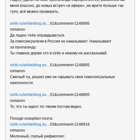
меня классно, до новых встреч «в эфире», не врите больше так
тупо, всё можно проверить.
oinfo.ru/white/blog.as
…01&comment=1148895
romanov
Да ладно тебе оправдываться.
За гомосексуализм в России не наказывают. Наказывают
за пропаганду.
Ты главное держи это в себе и некому не рассказывай.
oinfo.ru/white/blog.as
…01&comment=1148895
romanov
Смелый ты, решил уже не скрывать свои гомосексуальные
наклонности.
oinfo.ru/white/blog.as
…01&comment=1148895
romanov
То, что ты идиот по твоим постам видно.
Походя оскорбил поэта:
oinfo.ru/white/blog.as
…03&comment=1148916
romanov
Мелочный, глупый рифмоплет.