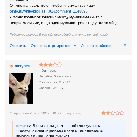
Он мне написал, что он якобы «поймал за яйца»
oinfo.ru/white/blog.as…01&comment=1148896
Я такие взаимоотношения между мужчинами считаю
неприемлемыми, когда один мужчина трогает другого за яйца.
Редактировалось 5 раз (а), последний раз
romanov
год назад
Ответить
Ответить с цитированием
Личное сообщение
#
nfhfynek
г. Одинцово
3 часа назад
22.11.2017
177
Отправлено 23 мая 2025 в 10:50 —
год назад
romanov:
Весьма польщен, что ты обо мне думаешь.
Я кстати не женат (в разводе) и если бы был помоложе
пригласил бы вас на чашечку чая.