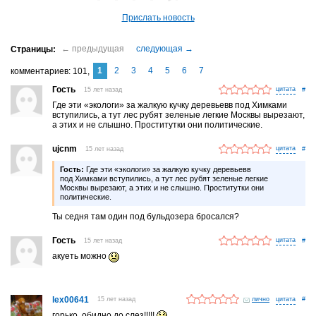
Прислать новость
1
2
3
4
5
6
7
комментариев
101
Гость
15 лет назад
#
Где эти «экологи» за жалкую кучку деревьевв под Химками
вступились, а тут лес рубят зеленые легкие Москвы вырезают,
а этих и не слышно. Проститутки они политические.
ujcnm
15 лет назад
#
Гость:
Где эти «экологи» за жалкую кучку деревьевв
под Химками вступились, а тут лес рубят зеленые легкие
Москвы вырезают, а этих и не слышно. Проститутки они
политические.
Ты седня там один под бульдозера бросался?
Гость
15 лет назад
#
акуеть можно
lex00641
15 лет назад
лично
#
горько, обидно до слез!!!!!