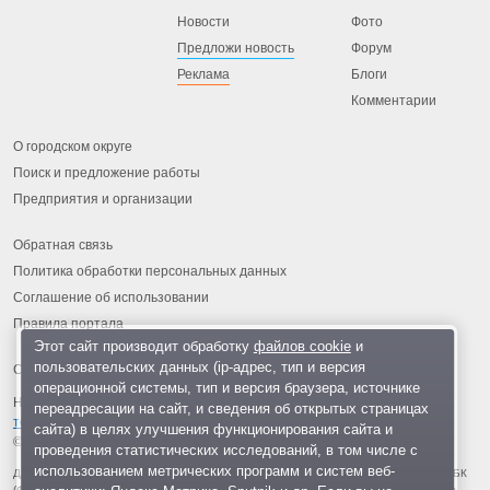
Новости
Фото
Предложи новость
Форум
Реклама
Блоги
Комментарии
О городском округе
Поиск и предложение работы
Предприятия и организации
Обратная связь
Политика обработки персональных данных
Соглашение об использовании
Правила портала
Этот сайт производит обработку
файлов cookie
и
пользовательских данных (ip-адрес, тип и версия
операционной системы, тип и версия браузера, источнике
На информационном ресурсе применяются
рекомендательные
переадресации на сайт, и сведения об открытых страницах
технологии
.
сайта) в целях улучшения функционирования сайта и
© 2013-2026 «ОИНФО»,
сделано в Одинцово
проведения статистических исследований, в том числе с
использованием метрических программ и систем веб-
Для читателей: В России признаны экстремистскими и запрещены организации ФБК
(Фонд борьбы с коррупцией, признан иноагентом), Штабы Навального, «Национал-