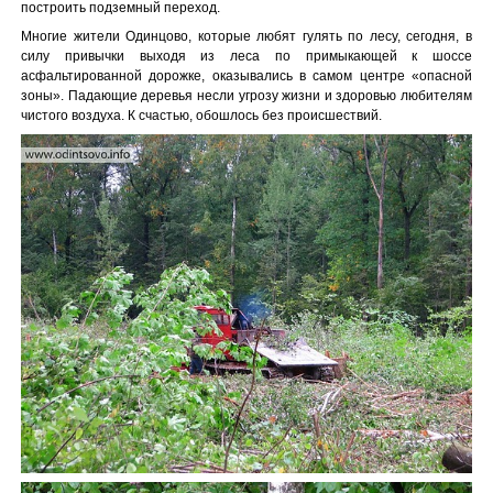
построить подземный переход.
Многие жители Одинцово, которые любят гулять по лесу, сегодня, в
силу привычки выходя из леса по примыкающей к шоссе
асфальтированной дорожке, оказывались в самом центре «опасной
зоны». Падающие деревья несли угрозу жизни и здоровью любителям
чистого воздуха. К счастью, обошлось без происшествий.