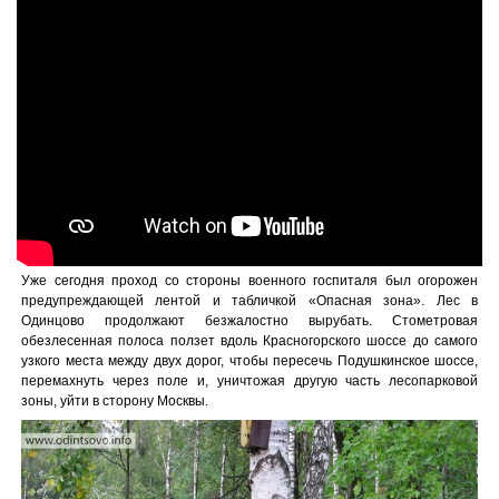
Уже сегодня проход со стороны военного госпиталя был огорожен
предупреждающей лентой и табличкой «Опасная зона». Лес в
Одинцово продолжают безжалостно вырубать. Стометровая
обезлесенная полоса ползет вдоль Красногорского шоссе до самого
узкого места между двуx дорог, чтобы пересечь Подушкинское шоссе,
перемахнуть через поле и, уничтожая другую часть лесопарковой
зоны, уйти в сторону Москвы.