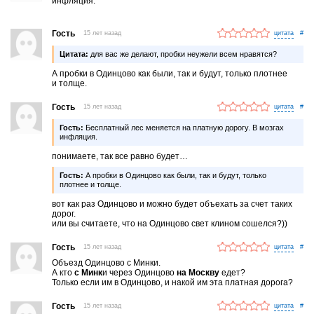
инфляция.
Гость
15 лет назад
#
Цитата:
для вас же делают, пробки неужели всем нравятся?
А пробки в Одинцово как были, так и будут, только плотнее
и толще.
Гость
15 лет назад
#
Гость:
Бесплатный лес меняется на платную дорогу. В мозгах
инфляция.
понимаете, так все равно будет…
Гость:
А пробки в Одинцово как были, так и будут, только
плотнее и толще.
вот как раз Одинцово и можно будет объехать за счет таких
дорог.
или вы считаете, что на Одинцово свет клином сошелся?))
Гость
15 лет назад
#
Объезд Одинцово с Минки.
А кто
с Минк
и через Одинцово
на Москву
едет?
Только если им в Одинцово, и накой им эта платная дорога?
Гость
15 лет назад
#