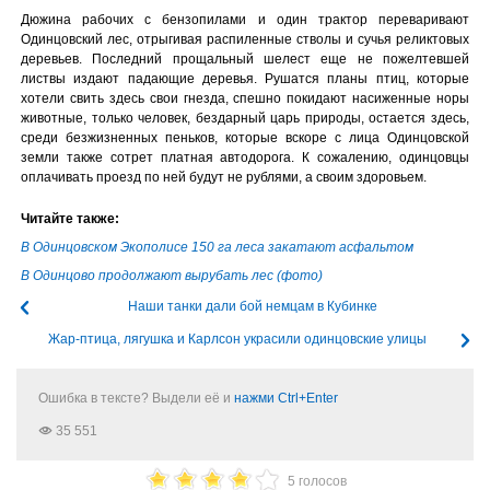
Дюжина рабочих с бензопилами и один трактор переваривают
Одинцовский лес, отрыгивая распиленные стволы и сучья реликтовых
деревьев. Последний прощальный шелест еще не пожелтевшей
листвы издают падающие деревья. Рушатся планы птиц, которые
хотели свить здесь свои гнезда, спешно покидают насиженные норы
животные, только человек, бездарный царь природы, остается здесь,
среди безжизненных пеньков, которые вскоре с лица Одинцовской
земли также сотрет платная автодорога. К сожалению, одинцовцы
оплачивать проезд по ней будут не рублями, а своим здоровьем.
Читайте также:
В Одинцовском Экополисе 150 га леса закатают асфальтом
В Одинцово продолжают вырубать лес (фото)
Наши танки дали бой немцам в Кубинке
Жар-птица, лягушка и Карлсон украсили одинцовские улицы
Ошибка в тексте? Выдели её и
нажми Ctrl+Enter
35 551
5 голосов