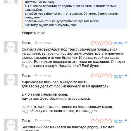
Цитата:
Гость: люди.
вы сначала перестаньте гадить в лесах этих, а потом только
защищайте.
в любой лес зайди-ужас, что творится: бутылки, банки, пакеты,
окна даже!!!
совесть имейте и не кудахтайте на пустом месте.
Поэтому будем его вырубать, мда
Убирать легче
Гость
15 лет назад
#
Сначала лес вырубали под трассу лыжницы попавшейся
на допинге, теперь полностью уничтожают, всё это логически
взаимосвязано и нужно было лет 10 назад горой вставать
за лес. Вот только поддержки это тогда не находило. Сегодня
быдло кричит караул. Накушались? Ещё будет.
Гость
15 лет назад
#
вырубают не весь лес, а какую-то часть.
для вас же делают, пробки неужели всем нравятся?
а кто такой смелый-вперед.
жду от вас фото убранного мусора здесь.
если что, лично мы постоянно из леса выносим мусор,
задолбало уже это если честно, все загадили.
Гость
15 лет назад
#
Бесплатный лес меняется на платную дорогу. В мозгах