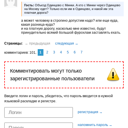
Гость:
Объезд Одинцово с Минки. А кто с Минки через Одинцово
на Москву едет? Только если им в Одинцово, и накой им эта
платная дорога?
а может человеку в строгино допустим надо? или еще куда,
какая разница-куда?
и на платную дорогу, насколько мне известно, будут
принудительно всякий большой фурохлам заставлять ехать.
1
2
3
4
5
6
7
комментариев
101
Комментировать могут только
зарегистрированные пользователи
Введите логин и пароль, убедитесь, что пароль вводится в нужной
языковой раскладке и регистре.
регистрация →
напомнить пароль →