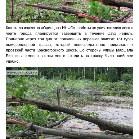
Как стало известно «Одинцово-ИНФО», работы по уничтожению леса в
черте города планируется завершить в течение двух недель.
Примерно через три дня от поваленных деревьев очистят тот кусок
лыжероллерной трассы, который непосредственно примыкает к
проезжей части Красногорского шоссе. Со стороны улицы Маршала
Бирюзова именно в этом месте заходить на трассу было наиболее
удобно.