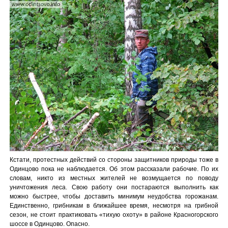
Кстати, протестных действий со стороны защитников природы тоже в
Одинцово пока не наблюдается. Об этом рассказали рабочие. По их
словам, никто из местных жителей не возмущается по поводу
уничтожения леса. Свою работу они постараются выполнить как
можно быстрее, чтобы доставить минимум неудобства горожанам.
Единственно, грибникам в ближайшее время, несмотря на грибной
сезон, не стоит практиковать «тихую охоту» в районе Красногорского
шоссе в Одинцово. Опасно.