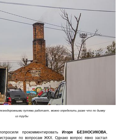
елезнодорожными путями работает, можно определить разве что по дымку
из трубы
попросили прокомментировать
Игоря БЕЗНОСИКОВА
,
истрации по вопросам ЖКХ. Однако вопрос явно застал