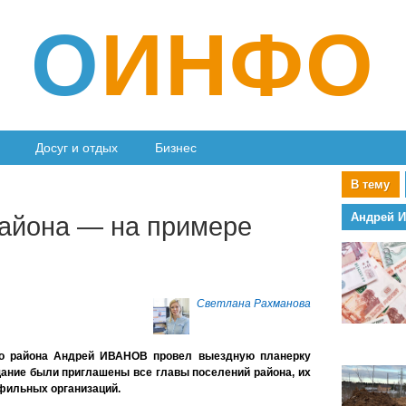
О
ИНФО
Досуг и отдых
Бизнес
В тему
Андрей 
айона — на примере
Светлана Рахманова
го района Андрей ИВАНОВ провел выездную планерку
щание были приглашены все главы поселений района, их
фильных организаций.