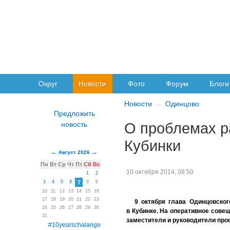
Округ
Новости
Фото
Форум
Блоги
Новости
Одинцово
О проблемах р
Кубинки
Август 2026
Пн
Вт
Ср
Чт
Пт
Сб
Вс
10 октября 2014, 08:50
1
2
3
4
5
6
7
8
9
10
11
12
13
14
15
16
17
18
19
20
21
22
23
9 октября глава Одинцовско
24
25
26
27
28
29
30
в Кубинке. На оперативное сове
31
заместители и руководители про
#10yearschalange