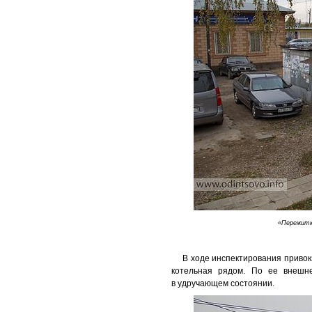
«Пережитк
В ходе инспектирования приво
котельная рядом. По ее внешн
в удручающем состоянии.