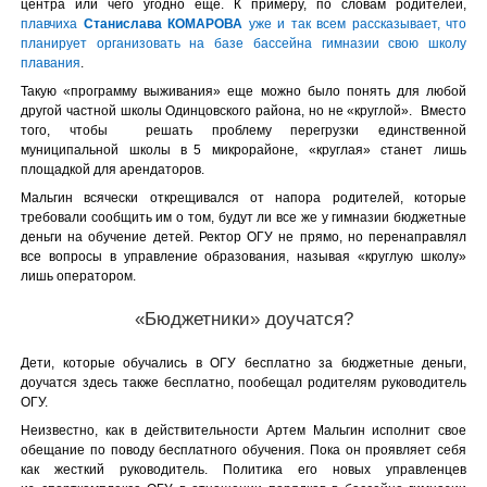
центра или чего угодно еще. К примеру, по словам родителей,
плавчиха
Станислава КОМАРОВА
уже и так всем рассказывает, что
планирует организовать на базе бассейна гимназии свою школу
плавания
.
Такую «программу выживания» еще можно было понять для любой
другой частной школы Одинцовского района, но не «круглой». Вместо
того, чтобы решать проблему перегрузки единственной
муниципальной школы в 5 микрорайоне, «круглая» станет лишь
площадкой для арендаторов.
Мальгин всячески открещивался от напора родителей, которые
требовали сообщить им о том, будут ли все же у гимназии бюджетные
деньги на обучение детей. Ректор ОГУ не прямо, но перенаправлял
все вопросы в управление образования, называя «круглую школу»
лишь оператором.
«Бюджетники» доучатся?
Дети, которые обучались в ОГУ бесплатно за бюджетные деньги,
доучатся здесь также бесплатно, пообещал родителям руководитель
ОГУ.
Неизвестно, как в действительности Артем Мальгин исполнит свое
обещание по поводу бесплатного обучения. Пока он проявляет себя
как жесткий руководитель. Политика его новых управленцев