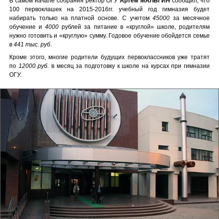
В самом начале собрания ректор ОГУ
Артем МАЛЬГИН
сообщил, что
100 первоклашек на 2015-2016гг. учебный год гимназия будет
набирать только на платной основе. С учетом
45000
за месячное
обучение и
4000
рублей за питание в «круглой» школе, родителям
нужно готовить и «круглую» сумму. Годовое обучение обойдется семье
в
441 тыс. руб
.
Кроме этого, многие родители будущих первоклассников уже тратят
по
12000 руб.
в месяц за подготовку к школе на курсах при гимназии
ОГУ.