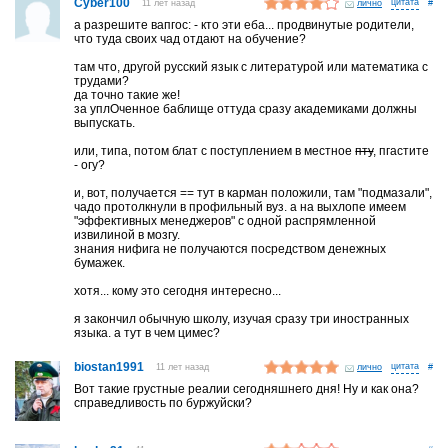
Cyber100
11 лет назад
лично
#
а разрешите вапгос: - кто эти еба... продвинутые родители,
что туда своих чад отдают на обучение?
там что, другой русский язык с литературой или математика с
трудами?
да точно такие же!
за уплОченное баблище оттуда сразу академиками должны
выпускать.
или, типа, потом блат с поступлением в местное
пту
, пгастите
- огу?
и, вот, получается == тут в карман положили, там "подмазали",
чадо протолкнули в профильный вуз. а на выхлопе имеем
"эффективных менеджеров" с одной распрямленной
извилиной в мозгу.
знания нифига не получаются посредством денежных
бумажек.
хотя... кому это сегодня интересно...
я закончил обычную школу, изучая сразу три иностранных
языка. а тут в чем цимес?
biostan1991
11 лет назад
лично
#
Вот такие грустные реалии сегодняшнего дня! Ну и как она?
справедливость по буржуйски?