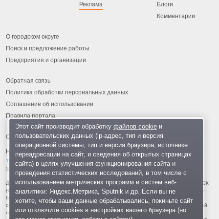
Реклама
Блоги
Комментарии
О городском округе
Поиск и предложение работы
Предприятия и организации
Обратная связь
Политика обработки персональных данных
Соглашение об использовании
Правила портала
Этот сайт производит обработку
файлов cookie
и
пользовательских данных (ip-адрес, тип и версия
операционной системы, тип и версия браузера, источнике
На информационном ресурсе применяются
рекомендательные
переадресации на сайт, и сведения об открытых страницах
технологии
.
сайта) в целях улучшения функционирования сайта и
© 2013-2026 «ОИНФО»,
сделано в Одинцово
проведения статистических исследований, в том числе с
использованием метрических программ и систем веб-
Для читателей: В России признаны экстремистскими и запрещены организации ФБК
аналитики: Яндекс.Метрика, Sputnik и др. Если вы не
(Фонд борьбы с коррупцией, признан иноагентом), Штабы Навального, «Национал-
большевистская партия», «Свидетели Иеговы», «Армия воли народа», «Русский
хотите, чтобы ваши данные обрабатывались, покиньте сайт
общенациональный союз», «Движение против нелегальной иммиграции», «Правый
или отключите cookies в настройках вашего браузера (но
сектор», УНА-УНСО, УПА, «Тризуб им. Степана Бандеры», «Мизантропик дивижн»,