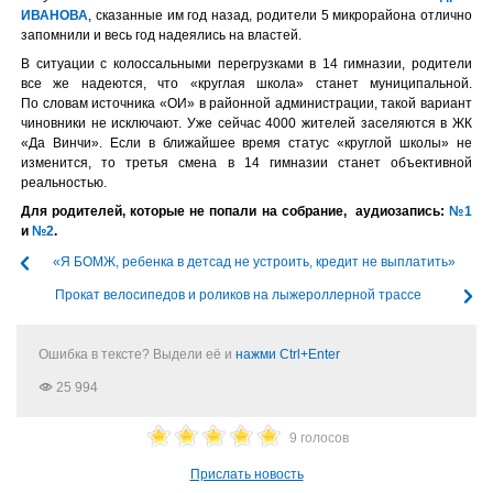
ИВАНОВА
, сказанные им год назад, родители 5 микрорайона отлично
запомнили и весь год надеялись на властей.
В ситуации с колоссальными перегрузками в 14 гимназии, родители
все же надеются, что «круглая школа» станет муниципальной.
По словам источника «ОИ» в районной администрации, такой вариант
чиновники не исключают. Уже сейчас 4000 жителей заселяются в ЖК
«Да Винчи». Если в ближайшее время статус «круглой школы» не
изменится, то третья смена в 14 гимназии станет объективной
реальностью.
Для родителей, которые не попали на собрание, аудиозапись:
№1
и
№2
.
«Я БОМЖ, ребенка в детсад не устроить, кредит не выплатить»
Прокат велосипедов и роликов на лыжероллерной трассе
Ошибка в тексте? Выдели её и
нажми Ctrl+Enter
25 994
9 голосов
Прислать новость