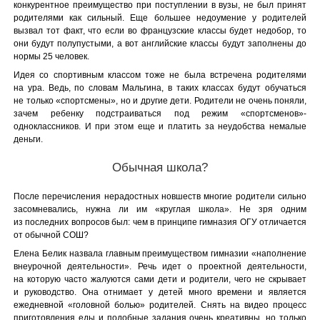
конкурентное преимущество при поступлении в вузы, не был принят
родителями как сильный. Еще большее недоумение у родителей
вызвал тот факт, что если во французские классы будет недобор, то
они будут полупустыми, а вот английские классы будут заполнены до
нормы 25 человек.
Идея со спортивным классом тоже не была встречена родителями
на ура. Ведь, по словам Мальгина, в таких классах будут обучаться
не только «спортсмены», но и другие дети. Родители не очень поняли,
зачем ребенку подстраиваться под режим «спортсменов»-
одноклассников. И при этом еще и платить за неудобства немалые
деньги.
Обычная школа?
После перечисления нерадостных новшеств многие родители сильно
засомневались, нужна ли им «круглая школа». Не зря одним
из последних вопросов был: чем в принципе гимназия ОГУ отличается
от обычной СОШ?
Елена Белик назвала главным преимуществом гимназии «наполнение
внеурочной деятельности». Речь идет о проектной деятельности,
на которую часто жалуются сами дети и родители, чего не скрывает
и руководство. Она отнимает у детей много времени и является
ежедневной «головной болью» родителей. Снять на видео процесс
приготовления еды и подобные задания очень креативны, но только