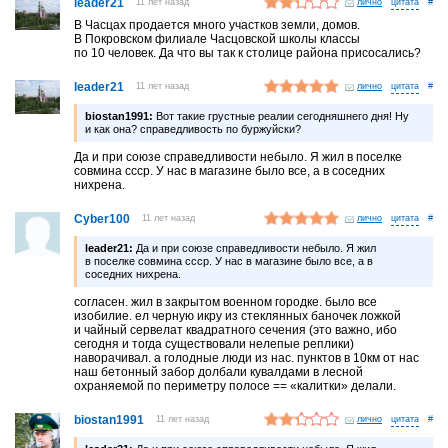
leader21
11 лет назад
лично
#
В Часцах продается много участков земли, домов.
В Покровском филиале Часцовской школы классы
по 10 человек. Да что вы так к столице района присосались?
leader21
11 лет назад
лично
#
biostan1991:
Вот такие грустные реалии сегодняшнего дня! Ну
и как она? справедливость по буржуйски?
Да и при союзе справедливости небыло. Я жил в поселке
совмина ссср. У нас в магазине было все, а в соседних
нихрена.
Cyber100
11 лет назад
лично
#
leader21:
Да и при союзе справедливости небыло. Я жил
в поселке совмина ссср. У нас в магазине было все, а в
соседних нихрена.
согласен. жил в закрытом военном городке. было все
изобилие. ел черную икру из стеклянных баночек ложкой
и чайный сервелат квадратного сечения (это важно, ибо
сегодня и тогда существовали нелепые реплики)
наворачивал. а голодные люди из нас. пунктов в 10км от нас
наш бетонный забор долбали кувалдами в лесной
охраняемой по периметру полосе == «калитки» делали.
biostan1991
11 лет назад
лично
#