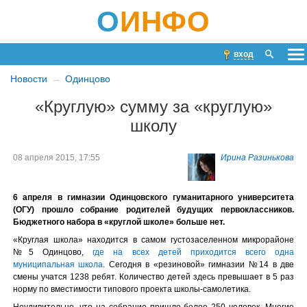
О
ИНФО
вход
Новости
Одинцово
«Круглую» сумму за «круглую»
школу
08 апреля 2015, 17:55
Ирина Разинькова
6 апреля в гимназии Одинцовского гуманитарного университета
(ОГУ) прошло собрание родителей будущих первоклассников.
Бюджетного набора в «круглой школе» больше нет.
«Круглая школа» находится в самом густозаселенном микрорайоне
№5 Одинцово,
где на всех детей приходится всего одна
муниципальная школа
. Сегодня в «резиновой» гимназии №14 в две
смены учатся 1238 ребят. Количество детей здесь превышает в 5 раз
норму по вместимости типового проекта школы-самолетика.
Неудивительно, что на собрание пришло более 250 человек. Многие