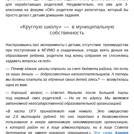
для неработающих родителей. Неудивительно, что уже для 3-
классника на форуме «ОИ» родители ищут репетитора, который бы
просто делал с детьми домашние задания.
«Круглую школу» — в муниципальную
собственность
Наслушавшись про эксперименты с детьми, отсутствие преимущества
при поступлении в МГИМО и озадаченные, откуда взять деньги на
образование ребенка, родители под конец собрания не стеснялись
задавать вопросы «в лоб».
—
Почему здание школы строили за счет бюджета района, то есть
за наши деньги — добросовестных налогоплательщиков. А теперь
мы должны платить за обучение своих детей здесь?
— возмутилась
одна из мам.
—
Хороший вопрос,
— ответил Мальгин после большой паузы
под нервный смех родителей. —
Но не по адресу. Мы являемся
автономной негосударственной образовательной организацией.
«В части ОГУ принадлежит нам немало. Это имущество
на 2,6 миллиарда рублей. Но оно передано в безвозмездное
пользование в некую автономную некоммерческую организацию,
к которой район ни в лице администрации, ни в лице Совета
депутатов не имеет никакого отношения.»
Эти слова
Андрея