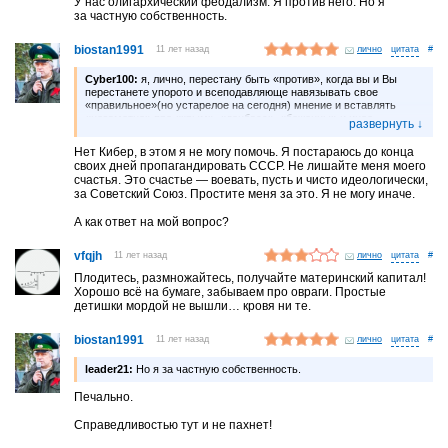
У нас олигархический феодализм. Я против него. Но я
за частную собственность.
biostan1991
11 лет назад
лично
#
Cyber100:
я, лично, перестану быть «против», когда вы и Вы
перестанете упорото и всеподавляюще навязывать свое
«правильное»(но устарелое на сегодня) мнение и вставлять
«незаметно» про «крым», «донбасс», «беженцы» и иное.
извините.
если оно интересно Вам и вам — совершенно не означает, что
Нет Кибер, в этом я не могу помочь. Я постараюсь до конца
остальные в экстазе от новостей из газет, радио, тв и интернету
своих дней пропагандировать СССР. Не лишайте меня моего
о каких-то там «братских» народах.
счастья. Это счастье — воевать, пусть и чисто идеологически,
вы мне о событиях в России расскажите — интереснее станет.
за Советский Союз. Простите меня за это. Я не могу иначе.
А как ответ на мой вопрос?
vfqjh
11 лет назад
лично
#
Плодитесь, размножайтесь, получайте материнский капитал!
Хорошо всё на бумаге, забываем про овраги. Простые
детишки мордой не вышли… кровя ни те.
biostan1991
11 лет назад
лично
#
leader21:
Но я за частную собственность.
Печально.
Справедливостью тут и не пахнет!