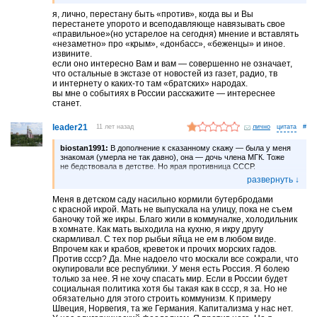
я, лично, перестану быть «против», когда вы и Вы
перестанете упорото и всеподавляюще навязывать свое
«правильное»(но устарелое на сегодня) мнение и вставлять
«незаметно» про «крым», «донбасс», «беженцы» и иное.
извините.
если оно интересно Вам и вам — совершенно не означает,
что остальные в экстазе от новостей из газет, радио, тв
и интернету о каких-то там «братских» народах.
вы мне о событиях в России расскажите — интереснее
станет.
leader21
11 лет назад
лично
#
biostan1991:
В дополнение к сказанному скажу — была у меня
знакомая (умерла не так давно), она — дочь члена МГК. Тоже
не бедствовала в детстве. Но ярая противница СССР.
Но вот скажите мне то, чего я никак понять не могу. Вот пытаюсь,
пытаюсь и никак, просто как отрезало. Вот вы, обеспеченные
Меня в детском саду насильно кормили бутербродами
в детстве люди и я — самый обычный сельский житель села
с красной икрой. Мать не выпускала на улицу, пока не съем
Уютное Крымской области, окончивший сельскую 8-летку,
баночку той же икры. Благо жили в коммуналке, холодильник
потому что десятилетки в селе не было — почему вы все против
в хомнате. Как мать выходила на кухню, я икру другу
СССР, а я — за!
скармливал. С тех пор рыбьи яйца не ем в любом виде.
Впрочем как и крабов, креветок и прочих морских гадов.
И мое «за» — больше, чем ваше суммарное «против»
Против ссср? Да. Мне надоело что москали все сожрали, что
в несколько раз! Почему?
окупировали все республики. У меня есть Россия. Я болею
Ведь по идее должно быть наоборот! Вы, в детстве
только за нее. Я не хочу спасать мир. Если в России будет
обеспеченные, должны быть за Советскую власть, а я — против!
социальная политика хотя бы такая как в ссср, я за. Но не
В чем тут дело?
обязательно для этого строить коммунизм. К примеру
Швеция, Норвегия, та же Германия. Капитализма у нас нет.