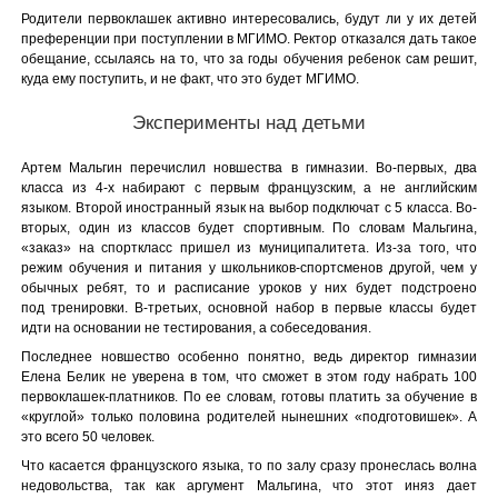
Родители первоклашек активно интересовались, будут ли у их детей
преференции при поступлении в МГИМО. Ректор отказался дать такое
обещание, ссылаясь на то, что за годы обучения ребенок сам решит,
куда ему поступить, и не факт, что это будет МГИМО.
Эксперименты над детьми
Артем Мальгин перечислил новшества в гимназии. Во-первых, два
класса из 4-х набирают с первым французским, а не английским
языком. Второй иностранный язык на выбор подключат с 5 класса. Во-
вторых, один из классов будет спортивным. По словам Мальгина,
«заказ» на спорткласс пришел из муниципалитета. Из-за того, что
режим обучения и питания у школьников-спортсменов другой, чем у
обычных ребят, то и расписание уроков у них будет подстроено
под тренировки. В-третьих, основной набор в первые классы будет
идти на основании не тестирования, а собеседования.
Последнее новшество особенно понятно, ведь директор гимназии
Елена Белик не уверена в том, что сможет в этом году набрать 100
первоклашек-платников. По ее словам, готовы платить за обучение в
«круглой» только половина родителей нынешних «подготовишек». А
это всего 50 человек.
Что касается французского языка, то по залу сразу пронеслась волна
недовольства, так как аргумент Мальгина, что этот иняз дает