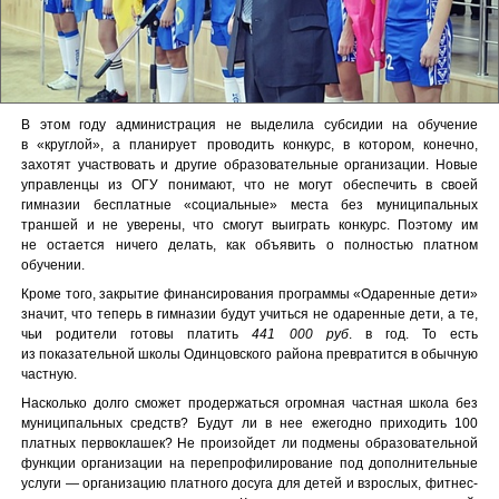
В этом году администрация не выделила субсидии на обучение
в «круглой», а планирует проводить конкурс, в котором, конечно,
захотят участвовать и другие образовательные организации. Новые
управленцы из ОГУ понимают, что не могут обеспечить в своей
гимназии бесплатные «социальные» места без муниципальных
траншей и не уверены, что смогут выиграть конкурс. Поэтому им
не остается ничего делать, как объявить о полностью платном
обучении.
Кроме того, закрытие финансирования программы «Одаренные дети»
значит, что теперь в гимназии будут учиться не одаренные дети, а те,
чьи родители готовы платить
441 000
руб
. в год. То есть
из показательной школы Одинцовского района превратится в обычную
частную.
Насколько долго сможет продержаться огромная частная школа без
муниципальных средств? Будут ли в нее ежегодно приходить 100
платных первоклашек? Не произойдет ли подмены образовательной
функции организации на перепрофилирование под дополнительные
услуги — организацию платного досуга для детей и взрослых, фитнес-