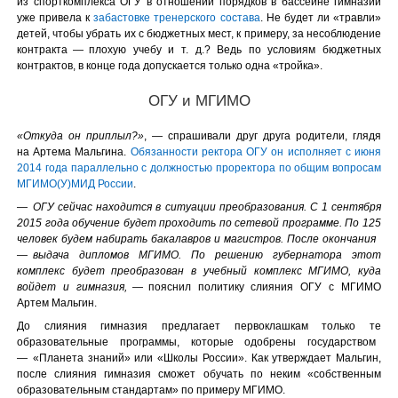
из спорткомплекса ОГУ в отношении порядков в бассейне гимназии
уже привела к
забастовке тренерского состава
. Не будет ли «травли»
детей, чтобы убрать их с бюджетных мест, к примеру, за несоблюдение
контракта — плохую учебу и т. д.? Ведь по условиям бюджетных
контрактов, в конце года допускается только одна «тройка».
ОГУ и МГИМО
«Откуда он приплыл?»
, — спрашивали друг друга родители, глядя
на Артема Мальгина.
Обязанности ректора ОГУ он исполняет с июня
2014 года параллельно с должностью проректора по общим вопросам
МГИМО(У)МИД России
.
—
ОГУ сейчас находится в ситуации преобразования. С 1 сентября
2015 года обучение будет проходить по сетевой программе. По 125
человек будем набирать бакалавров и магистров. После окончания
— выдача дипломов МГИМО. По решению губернатора этот
комплекс будет преобразован в учебный комплекс МГИМО, куда
войдет и гимназия,
— пояснил политику слияния ОГУ с МГИМО
Артем Мальгин.
До слияния гимназия предлагает первоклашкам только те
образовательные программы, которые одобрены государством
— «Планета знаний» или «Школы России». Как утверждает Мальгин,
после слияния гимназия сможет обучать по неким «собственным
образовательным стандартам» по примеру МГИМО.