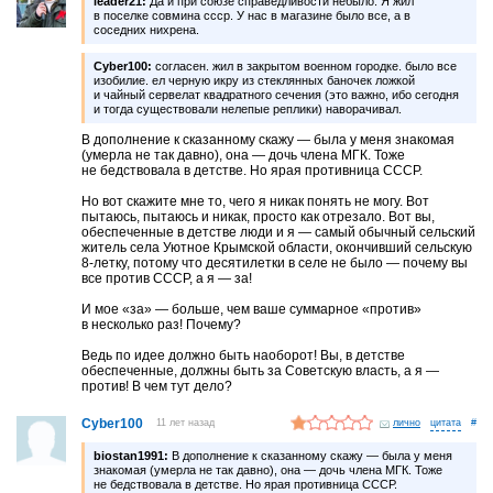
leader21:
Да и при союзе справедливости небыло. Я жил
в поселке совмина ссср. У нас в магазине было все, а в
соседних нихрена.
Cyber100:
согласен. жил в закрытом военном городке. было все
изобилие. ел черную икру из стеклянных баночек ложкой
и чайный сервелат квадратного сечения (это важно, ибо сегодня
и тогда существовали нелепые реплики) наворачивал.
В дополнение к сказанному скажу — была у меня знакомая
(умерла не так давно), она — дочь члена МГК. Тоже
не бедствовала в детстве. Но ярая противница СССР.
Но вот скажите мне то, чего я никак понять не могу. Вот
пытаюсь, пытаюсь и никак, просто как отрезало. Вот вы,
обеспеченные в детстве люди и я — самый обычный сельский
житель села Уютное Крымской области, окончивший сельскую
8-летку, потому что десятилетки в селе не было — почему вы
все против СССР, а я — за!
И мое «за» — больше, чем ваше суммарное «против»
в несколько раз! Почему?
Ведь по идее должно быть наоборот! Вы, в детстве
обеспеченные, должны быть за Советскую власть, а я —
против! В чем тут дело?
Cyber100
11 лет назад
лично
#
biostan1991:
В дополнение к сказанному скажу — была у меня
знакомая (умерла не так давно), она — дочь члена МГК. Тоже
не бедствовала в детстве. Но ярая противница СССР.