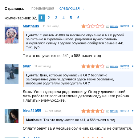
1
2
3
4
5
6
комментариев
82
Matthaus
11 лет назад
лично
#
Цитата:
С учетом 45000 за месячное обучение и 4000 рублей
за питание в «круглой» школе, родителям нужно готовить
и «круглую» сумму. Годовое обучение обойдется семье в 441
тыс. руб.
Так это получается не 441, а 588 тысяч в год.
svar
11 лет назад
лично
#
Цитата:
Дети, которые обучались в ОГУ бесплатно
за бюджетные деньги, доучатся здесь также бесплатно,
пообещал родителям руководитель ОГУ.
Ложь. Уже выдворили родственницу. Отец у девочки погиб,
мать работает воспитателем в детском саду нашего района.
Платить нечем-уходите.
irina31055
11 лет назад
лично
#
Matthaus:
Так это получается не 441, а 588 тысяч в год.
Оплату берут за 9 месяцев обучения, каникулы не считаются.