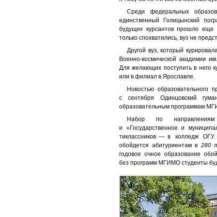
Среди федеральных образов
единственный Голицынский пог
будущих курсантов прошло еще 
только спохватились, вуз не предс
Другой вуз, который курирова
Военно-космической академии им.
Для желающих поступить в него к
или в филиал в Ярославле.
Новостью образовательного пр
с сентября Одинцовский гума
образовательным программам МГИ
Набор по направлениям 
и «Государственное и муниципал
тиклассников — в колледж ОГ
обойдется абитуриентам в
280 т
годовое очное образование обо
без программ МГИМО студенты бу