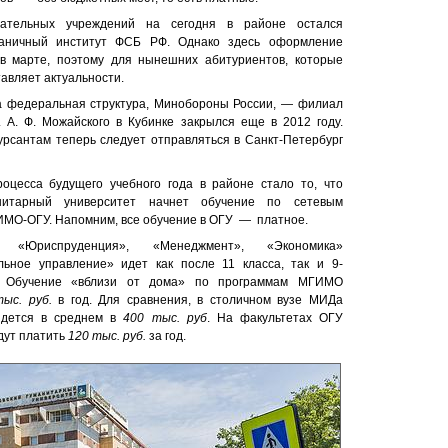
ательных учреждений на сегодня в районе остался
раничный институт ФСБ РФ. Однако здесь оформление
в марте, поэтому для нынешних абитуриентов, которые
тавляет актуальности.
ла федеральная структура, Минобороны России, — филиал
 А. Ф. Можайского в Кубинке закрылся еще в 2012 году.
урсантам теперь следует отправляться в Санкт-Петербург
оцесса будущего учебного года в районе стало то, что
нитарный университет начнет обучение по сетевым
МО-ОГУ. Напомним, все обучение в ОГУ — платное.
«Юриспруденция», «Менеджмент», «Экономика»
ьное управление» идет как после 11 класса, так и 9-
У. Обучение «вблизи от дома» по программам МГИМО
ыс. руб.
в год. Для сравнения, в столичном вузе МИДа
йдется в среднем в
400 тыс. руб
. На факультетах ОГУ
дут платить
120 тыс. руб.
за год.