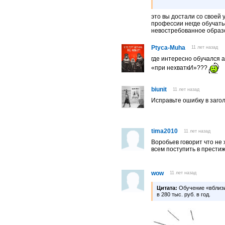
Во времена моей учебы в 
но академсправка чуть ли
это вы достали со своей
не известно!!!
профессии негде обучат
невостребованное образ
Ну теперь то МГИМО… а п
Короче! Прежде чем ВУЗ 
Ptyca-Muha
11 лет назад
важное.
где интересно обучался а
«при нехваткИ»???
biunit
11 лет назад
Исправьте ошибку в загол
tima2010
11 лет назад
Воробьев говорит что не
всем поступить в прести
wow
11 лет назад
Цитата:
Обучение «вблиз
в 280 тыс. руб. в год.