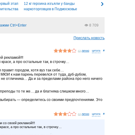
ервый этап
12 кг героина изъяли у банды
оительства
наркоторговцев в Подмосковье
ажми Ctrl+Enter
8 709
Прислать новость
лично
#
ей рекламой!!!
 красе, а про остальные так, в строчку…
 правит городом, хотя вуз так себе…
 МЮИ к нам парень перевелся от туда, дуб-дубом,
и не отличника… Да и за пределами района про него ничего
преподы то те же… да и блатняка слишком много…
 выбирать — определитесь со своими предпочтениями. Это
лично
#
и со своей рекламой!!!
красе, а про остальные так, в строчку…
 правит городом, хотя вуз так себе…