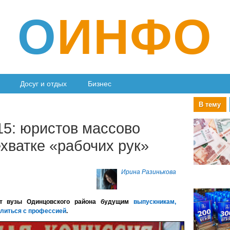
О
ИНФО
Досуг и отдых
Бизнес
В тему
15: юристов массово
хватке «рабочих рук»
Ирина Разинькова
ют вузы Одинцовского района будущим
выпускникам,
елиться с профессией
.