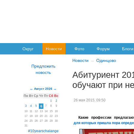
Округ
Новости
Фото
Форум
Блоги
Новости
Одинцово
Абитуриент 20
обучают при не
Август 2026
Пн
Вт
Ср
Чт
Пт
Сб
Вс
26 мая 2015, 09:50
1
2
3
4
5
6
7
8
9
10
11
12
13
14
15
16
17
18
19
20
21
22
23
Какие профессии предлага
24
25
26
27
28
29
30
для которых пришла пора опред
31
#10yearschalange