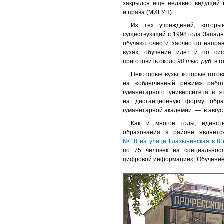
закрылся еще недавно ведущий н
и права (МИГУП).
Из тех учреждений, которы
существующий с 1998 года Западн
обучают очно и заочно по направ
вузах, обучение идет и по си
приготовить около
90 тыс. руб.
в г
Некоторые вузы, которые готов
на «облегченный режим» работ
гуманитарного университета в э
на дистанционную форму обра
гуманитарной академии — в август
Как и многое годы, единст
образования в районе являет
№18 на улице Глазынинская в 8
по 75 человек на специальнос
цифровой информации». Обучение 