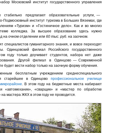
абор Московский институт государственного управления
е стабильно предлагают образовательные услуги, —
о-Подмосковный институт туризма в Больших Вяземах, где
лениям «Туризм» и «Гостиничное дело». Как и во многиз
стеме колледжа. За высшее образование здесь нужно
од на очном отделении или
60 тыс. руб.
на заочном.
ят специалистов гуманитарного знания, и вовсе переходят
ы. Одинцовский филиал Российского государственного
том году только доучивает студентов, набора нет даже
зования. Другой филиал в Одинцово — Современной
е будет вести набор только на заочную форму обучения.
венным бесплатным учреждением среднеспециального
ся старейшее в Одинцово
профессиональное училище
 микрорайоне
. В этом году на бюджетные места набирают
ти «автомеханик», «сварщик» и «мастер по обработке
на мастера ЖКХ в этом году не проводится.