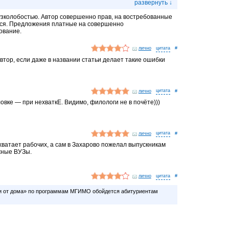
МЮИ к нам парень перевелся от туда, дуб-дубом,
 не отличника… Да и за пределами района про него ничего
 узколобостью. Автор совершенно прав, на востребованные
ься. Предложения платные на совершенно
ование.
реподы то те же… да и блатняка слишком много…
выбирать — определитесь со своими предпочтениями. Это самое
лично
#
втор, если даже в названии статьи делает такие ошибки
лично
#
овке — при нехваткЕ. Видимо, филологи не в почёте)))
лично
#
 хватает рабочих, а сам в Захарово пожелал выпускникам
жные ВУЗы.
лично
#
и от дома» по программам МГИМО обойдется абитуриентам