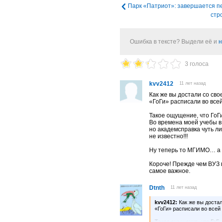
Парк «Патриот»: завершается п
стр
Ошибка в тексте? Выдели её и
н
3 голоса
kvv2412
11 лет назад
Как же вы достали со сво
«ГоГи» расписали во всей
Такое ощущение, что ГоГи
Во времена моей учебы в
но академсправка чуть л
не известно!!!
Ну теперь то МГИМО… а 
Короче! Прежде чем ВУЗ
самое важное.
Dtnth
11 лет назад
kvv2412:
Как же вы достал
«ГоГи» расписали во всей 
Такое ощущение, что ГоГи