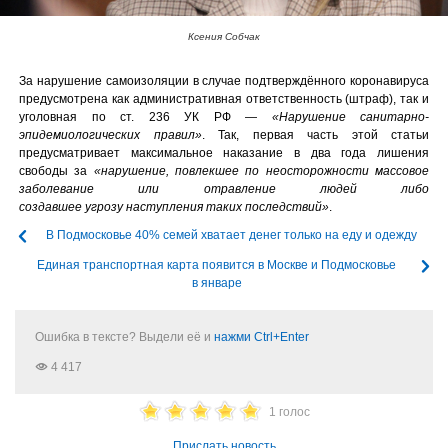
Ксения Собчак
За нарушение самоизоляции в случае подтверждённого коронавируса
предусмотрена как административная ответственность (штраф), так и
уголовная по ст. 236 УК РФ —
«Нарушение санитарно-
эпидемиологических правил»
. Так, первая часть этой статьи
предусматривает максимальное наказание в два года лишения
свободы за
«нарушение, повлекшее по неосторожности массовое
заболевание или отравление людей либо
создавшее угрозу наступления таких последствий»
.
В Подмосковье 40% семей хватает денег только на еду и одежду
Единая транспортная карта появится в Москве и Подмосковье
в январе
Ошибка в тексте? Выдели её и
нажми Ctrl+Enter
4 417
1 голос
Прислать новость