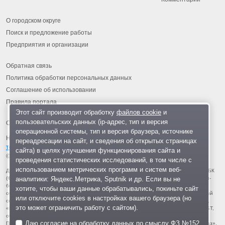
О городском округе
Поиск и предложение работы
Предприятия и организации
Обратная связь
Политика обработки персональных данных
Соглашение об использовании
Правила портала
Этот сайт производит обработку
файлов cookie
и
пользовательских данных (ip-адрес, тип и версия
операционной системы, тип и версия браузера, источнике
На информационном ресурсе применяются
рекомендательные
переадресации на сайт, и сведения об открытых страницах
технологии
.
сайта) в целях улучшения функционирования сайта и
© 2013-2026 «ОИНФО»,
сделано в Одинцово
проведения статистических исследований, в том числе с
использованием метрических программ и систем веб-
Для читателей: В России признаны экстремистскими и запрещены организации ФБК
аналитики: Яндекс.Метрика, Sputnik и др. Если вы не
(Фонд борьбы с коррупцией, признан иноагентом), Штабы Навального, «Национал-
большевистская партия», «Свидетели Иеговы», «Армия воли народа», «Русский
хотите, чтобы ваши данные обрабатывались, покиньте сайт
общенациональный союз», «Движение против нелегальной иммиграции», «Правый
или отключите cookies в настройках вашего браузера (но
сектор», УНА-УНСО, УПА, «Тризуб им. Степана Бандеры», «Мизантропик дивижн»,
это может ограничить работу с сайтом).
«Меджлис крымскотатарского народа», движение «Артподготовка», движение ЛГБТ,
общероссийская политическая партия «Воля», АУЕ, батальоны «Азов» и «Айдар».
Даю согласие на обработку данных по смыслу
ФЗ №152
Признаны террористическими и запрещены: «Движение Талибан», «Имарат Кавказ»,