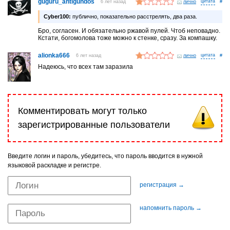
guguru_antigundos
6 лет назад
лично
#
Cyber100:
публично, показательно расстрелять, два раза.
Бро, согласен. И обязательно ржавой пулей. Чтоб неповадно.
Кстати, богомолова тоже можно к стенке, сразу. За компашку.
alionka666
6 лет назад
лично
#
Надеюсь, что всех там заразила
Комментировать могут только
зарегистрированные пользователи
Введите логин и пароль, убедитесь, что пароль вводится в нужной
языковой раскладке и регистре.
регистрация →
напомнить пароль →