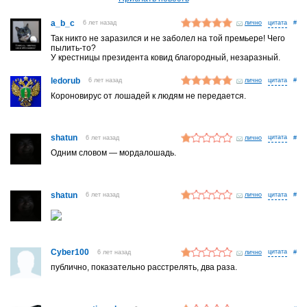
a_b_c
6 лет назад
лично
#
Так никто не заразился и не заболел на той премьере! Чего
пылить-то?
У крестницы президента ковид благородный, незаразный.
ledorub
6 лет назад
лично
#
Короновирус от лошадей к людям не передается.
shatun
6 лет назад
лично
#
Одним словом — мордалошадь.
shatun
6 лет назад
лично
#
Cyber100
6 лет назад
лично
#
публично, показательно расстрелять, два раза.