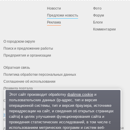
Новости
Фото
Предложи новость
Форум
Реклама
Блоги
Комментарии
О городском округе
Поиск и предложение работы
Предприятия и организации
Обратная связь
Политика обработки персональных данных
Соглашение об использовании
Правила портала
Этот сайт производит обработку
файлов cookie
и
пользовательских данных (ip-адрес, тип и версия
операционной системы, тип и версия браузера, источнике
На информационном ресурсе применяются
рекомендательные
переадресации на сайт, и сведения об открытых страницах
технологии
.
сайта) в целях улучшения функционирования сайта и
© 2013-2026 «ОИНФО»,
сделано в Одинцово
проведения статистических исследований, в том числе с
использованием метрических программ и систем веб-
Для читателей: В России признаны экстремистскими и запрещены организации ФБК