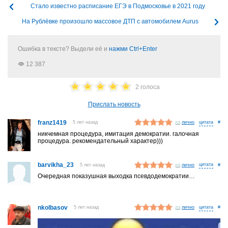
Стало известно расписание ЕГЭ в Подмосковье в 2021 году
На Рублёвке произошло массовое ДТП с автомобилем Aurus
Ошибка в тексте? Выдели её и
нажми Ctrl+Enter
12 387
2 голоса
Прислать новость
franz1419
5 лет назад
лично
#
никчемная процедура, имитация демократии. галочная
процедура. рекомендательный характер)))
barvikha_23
5 лет назад
лично
#
Очередная показушная выходка псевдодемократии…
nkolbasov
5 лет назад
лично
#