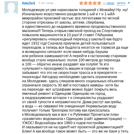
foto3x4
5 лет назад
лично
#
Молодежную ул уже нарисовали толщиной с Можайку! Ну -ну!
Изначально искусственно разделили 1-ый и т н 1-ыйА
микрорайон проезжей частью: все пятиэтажки по четной
стороне отрезаны от школы, аптеки, сбербанка,
и единственного до недавнего времени продовольственного
магазина!!! Теперь открыв сквозной проезд на Спортивную
повысили машинопоток в 10 раз! И ставят ГАИшника
«регулировать «пешеходный переход у школы!3 как будто
идет 1932 год! Сначала приучили детей пользоваться
переходом, а теперь вся быдлота несется не тормозя да еще
и возмущенно сигналят если какая нибудь баушка
или ребенок замешкаются! А перейти к гастроному старикам
вообще стало нереально: ползи 100 метров до перехода
и 100 — обратно иначе раздавят как голубя! Те кто
«улучшает» проходимость машин в городе почему то
забывают что это не скоростная трасса и в приоритете —
пешеходы! Автодору необходимо сделать ограничение
на Молодежке- здесь слишком много социальных объектов-
ограничьте скорость 30 км!! и поставьте камеры- хотя бы
на переходе- вот штрафами можно будет покрыть весь
ямочный ремонт в Одинцове Одинцово не город,
а недоразумение которое т н специалисты ухудшают
от своей тупости и неграмотности. Дома растут как грибы,
а вода — из скважин! Не очищенная! Нормальную воду
получает только Трехгорка потому как присосалась
к Мосводоканалу как и вся т н Рублевка! Прочитали план
«развития» водоканала г Одинцово (сайт администрации) —
УЖОС! Водозаборы все 1960-х годов постройки.
И оказывается ни на один!!! нет проектной документации!!!
Блин! А как вообще такое может быть — это же не баня у теть