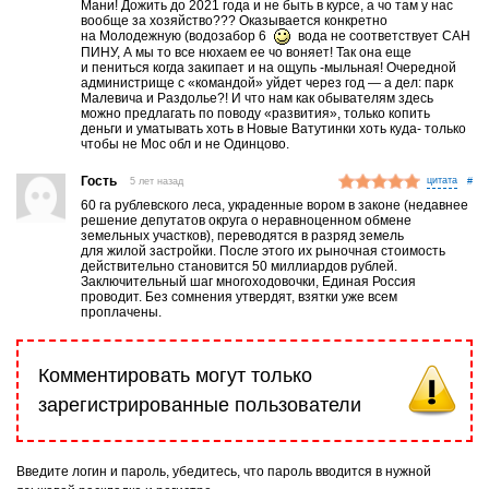
Мани! Дожить до 2021 года и не быть в курсе, а чо там у нас
вообще за хозяйство??? Оказывается конкретно
на Молодежную (водозабор 6
вода не соответствует САН
ПИНУ, А мы то все нюхаем ее чо воняет! Так она еще
и пениться когда закипает и на ощупь -мыльная! Очередной
администрище с «командой» уйдет через год — а дел: парк
Малевича и Раздолье?! И что нам как обывателям здесь
можно предлагать по поводу «развития», только копить
деньги и уматывать хоть в Новые Ватутинки хоть куда- только
чтобы не Мос обл и не Одинцово.
Гость
5 лет назад
#
60 га рублевского леса, украденные вором в законе (недавнее
решение депутатов округа о неравноценном обмене
земельных участков), переводятся в разряд земель
для жилой застройки. После этого их рыночная стоимость
действительно становится 50 миллиардов рублей.
Заключительный шаг многоходовочки, Единая Россия
проводит. Без сомнения утвердят, взятки уже всем
проплачены.
Комментировать могут только
зарегистрированные пользователи
Введите логин и пароль, убедитесь, что пароль вводится в нужной