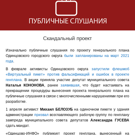
Скандальный проект
Изначально публичные слушания по проекту генерального плана
Одинцовского городского округа
были запланированы на март 2021
года
.
В феврале активисты Одинцовского округа
запустили флешмоб
«Виртуальный пикет» против фальсификаций и ошибок в проекте
генплана
. В акции приняла участие депутат муниципального совета
Наталья КОНОНОВА
, ранее
заявившая
, что будет настаивать на
прекращении процедуры вынесения проекта генерального плана на
публичные слушания в связи с многочисленными нарушениями при его
разработке.
1 апреля активист
Михаил БЕЛОЗУБ
на одиночном пикете у здания
администрации
призвал
возглавляющего рабочую группу по генплану
зампреда муниципального совета депутатов
Александра ГУСЕВА
сдать мандат.
«Одинцово-ИНФО» публикует проект генплана, вынесенный на