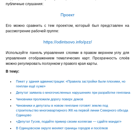
публичные слушания:
Проект
Его можно сравнить с тем проектом, который был представлен на
рассмотрение рабочей группе:
https://odintsovo.info/pzz/
Используйте панель управления слоями в правом верхнем углу для
управления отображением тематических карт. Прозрачность слоёв
можно регулировать ползунком у правого края карты.
В тему:
Пикет у здания администрации: «Правила застройки были плохими, но
генплан ещё хуже»
Депутат заявила о многочисленных нарушениях при разработке генплана
Чиновники проложили дорогу поверх домов
Чиновники и депутаты в новом генплане готовят землю под
строительство многоквартирного ЖК на первой линии Северного обхода
Одинцово
«Депутат Гусев, подайте пример своим коллегам — сдайте мандат»
В Одинцовском округе меняют границы городов и посёлков