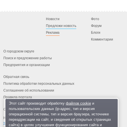
Новости
Фото
Предложи новость
Форум
Реклама
Блоги
Комментарии
О городском округе
Поиск и предложение работы
Предприятия и организации
Обратная связь
Политика обработки персональных данных
Соглашение об использовании
Правила портала
Этот сайт производит обработку
файлов cookie
и
пользовательских данных (ip-адрес, тип и версия
операционной системы, тип и версия браузера, источнике
На информационном ресурсе применяются
рекомендательные
переадресации на сайт, и сведения об открытых страницах
технологии
.
сайта) в целях улучшения функционирования сайта и