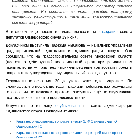
развития территории. Согласно Градостроительному кодексу
РФ, это один из основных документов территориального
планирования. На основании генплана проводят планировку,
застройку, реконструкцию и иные виды градостроительного
освоения территорий.
В итоговом виде проект генплана вынесли на
заседание
совета
депутатов Одинцовского округа 29 июня.
Докладчиком выступила Надежда Рыбакова — начальник управления
градостроительной деятельности администрации округа. Она
сообщила, что на градостроительном совете Московской области
(постоянно действующий коллегиальный орган при региональном
правительстве — прим. ред.) приняли решение согласовать проект и
направить на утверждение в муниципальный совет депутатов.
Результаты голосования: 30 депутатов «за», один «против». По
сложившейся в последние годы традиции пофамильные результаты
голосования не показали, протокол заседания ещё не опубликован,
поэтому неизвестно, кто проголосовал против.
Документы по генплану
опубликованы
на сайте администрации
Одинцовского округа. Приводим их ниже:
Карта несогласованных вопросов в части ЗЛФ Одинцовский ГО
Одинцовский ГО
Карта несогласованных вопросов в части территорий Минобороны
Одинцовский ГО