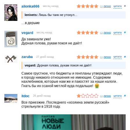
alionka666
месяц назад
лично
#
lenivets:
Лишь бы танк не утонул…
…в дерьме
vegard
месяц назад
лично
#
Да заманали уже!
Дурная голова, рукам покоя не даёт!
zaruba
27 дней назад
лично
#
vegard:
Дурная голова, рукам покоя не даёт!
Самое грустное, что бюджеты и генпланы утверждают люди,
к городу никакого отношения не имеющие. Содержим
нахлебников, которые нам же и пакостят за наши налоги.
Гнать бы их ссаной метлой куда подальше!
itdoc
26 дней назад
лично
#
Все приезжие. Последнего «хозяина земли русской»
стрельнули в 1918 году.