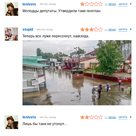
lenivets
месяц назад
лично
#
Молодцы депутаты. Утвердили таки генплан.
stupid
месяц назад
лично
#
Теперь все лужи пересохнут, навсегда.
lenivets
месяц назад
лично
#
Лишь бы танк не утонул…