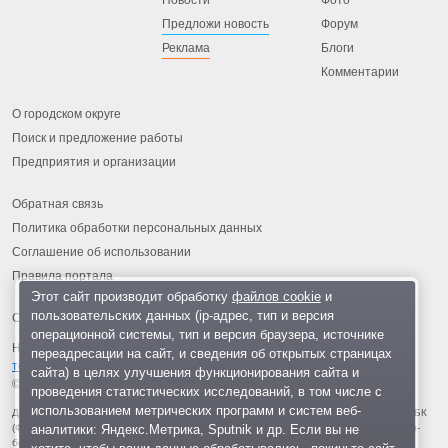
Новости
Фото
Предложи новость
Форум
Реклама
Блоги
Комментарии
О городском округе
Поиск и предложение работы
Предприятия и организации
Обратная связь
Политика обработки персональных данных
Соглашение об использовании
Правила портала
Этот сайт производит обработку
файлов cookie
и
пользовательских данных (ip-адрес, тип и версия
операционной системы, тип и версия браузера, источнике
На информационном ресурсе применяются
рекомендательные
переадресации на сайт, и сведения об открытых страницах
технологии
.
сайта) в целях улучшения функционирования сайта и
© 2013-2026 «ОИНФО»,
сделано в Одинцово
проведения статистических исследований, в том числе с
использованием метрических программ и систем веб-
Для читателей: В России признаны экстремистскими и запрещены организации ФБК
аналитики: Яндекс.Метрика, Sputnik и др. Если вы не
(Фонд борьбы с коррупцией, признан иноагентом), Штабы Навального, «Национал-
большевистская партия», «Свидетели Иеговы», «Армия воли народа», «Русский