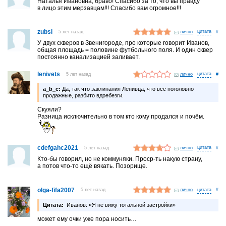
Наталья Ивановна, браво! Спасибо за то, что вы правду
в лицо этим мерзавцам!!! Спасибо вам огромное!!!
zubsi
5 лет назад
лично
#
У двух скверов в Звенигороде, про которые говорит Иванов,
общая площадь = половине футбольного поля. И один сквер
постоянно канализацией заливает.
lenivets
5 лет назад
лично
#
a_b_c:
Да, так что заклинания Ленивца, что все поголовно
продажные, разбито вдребезги.
Скуяли?
Разница исключительно в том кто кому продался и почём.
cdefgahc2021
5 лет назад
лично
#
Кто-бы говорил, но не коммуняки. Проср-ть накую страну,
а потов что-то ещё вякать. Позорище.
olga-fifa2007
5 лет назад
лично
#
Цитата:
Иванов: «Я не вижу тотальной застройки»
может ему очки уже пора носить…