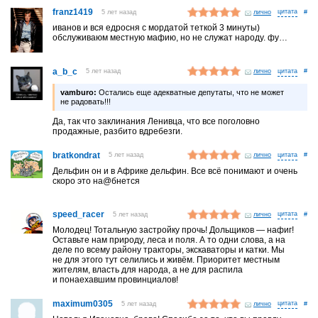
franz1419
5 лет назад
лично
#
иванов и вся едросня с мордатой теткой 3 минуты)
обслуживаюм местную мафию, но не служат народу. фу…
a_b_c
5 лет назад
лично
#
vamburo:
Остались еще адекватные депутаты, что не может
не радовать!!!
Да, так что заклинания Ленивца, что все поголовно
продажные, разбито вдребезги.
bratkondrat
5 лет назад
лично
#
Дельфин он и в Африке дельфин. Все всё понимают и очень
скоро это на@бнется
speed_racer
5 лет назад
лично
#
Молодец! Тотальную застройку прочь! Дольщиков — нафиг!
Оставьте нам природу, леса и поля. А то одни слова, а на
деле по всему району тракторы, экскаваторы и катки. Мы
не для этого тут селились и живём. Приоритет местным
жителям, власть для народа, а не для распила
и понаехавшим провинциалов!
maximum0305
5 лет назад
лично
#