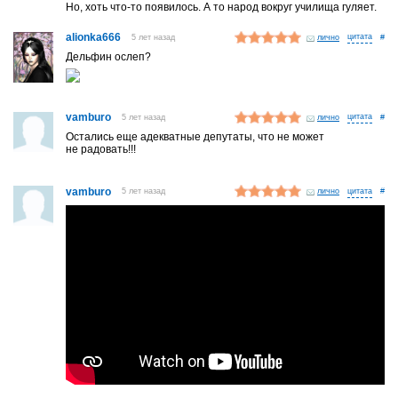
Но, хоть что-то появилось. А то народ вокруг училища гуляет.
alionka666
5 лет назад
лично
#
Дельфин ослеп?
vamburo
5 лет назад
лично
#
Остались еще адекватные депутаты, что не может
не радовать!!!
vamburo
5 лет назад
лично
#