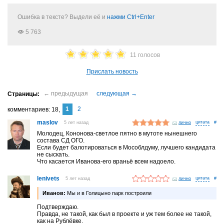
Ошибка в тексте? Выдели её и
нажми Ctrl+Enter
5 763
11 голосов
Прислать новость
1
2
комментариев
18
maslov
5 лет назад
лично
#
Молодец, Кононова-светлое пятно в мутоте нынешнего
состава СД ОГО.
Если будет балотироваться в Мособлдуму, лучшего кандидата
не сыскать.
Что касается Иванова-его враньё всем надоело.
lenivets
5 лет назад
лично
#
Иванов:
Мы и в Голицыно парк построили
Подтверждаю.
Правда, не такой, как был в проекте и уж тем более не такой,
как на Рублёвке.