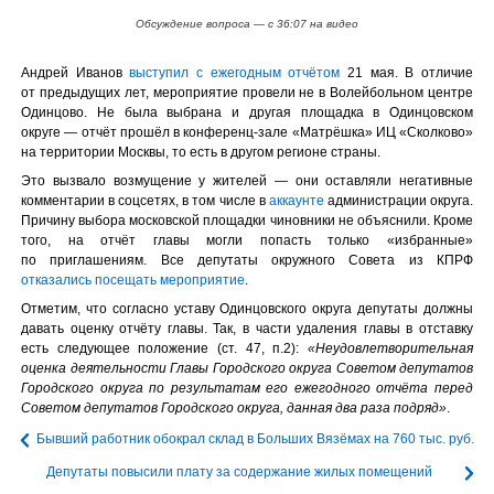
Обсуждение вопроса — с 36:07 на видео
Андрей Иванов
выступил с ежегодным отчётом
21 мая. В отличие
от предыдущих лет, мероприятие провели не в Волейбольном центре
Одинцово. Не была выбрана и другая площадка в Одинцовском
округе — отчёт прошёл в конференц-зале «Матрёшка» ИЦ «Сколково»
на территории Москвы, то есть в другом регионе страны.
Это вызвало возмущение у жителей — они оставляли негативные
комментарии в соцсетях, в том числе в
аккаунте
администрации округа.
Причину выбора московской площадки чиновники не объяснили. Кроме
того, на отчёт главы могли попасть только «избранные»
по приглашениям. Все депутаты окружного Совета из КПРФ
отказались посещать мероприятие
.
Отметим, что согласно уставу Одинцовского округа депутаты должны
давать оценку отчёту главы. Так, в части удаления главы в отставку
есть следующее положение (ст. 47, п.2):
«Неудовлетворительная
оценка деятельности Главы Городского округа Советом депутатов
Городского округа по результатам его ежегодного отчёта перед
Советом депутатов Городского округа, данная два раза подряд»
.
Бывший работник обокрал склад в Больших Вязёмах на 760 тыс. руб.
Депутаты повысили плату за содержание жилых помещений