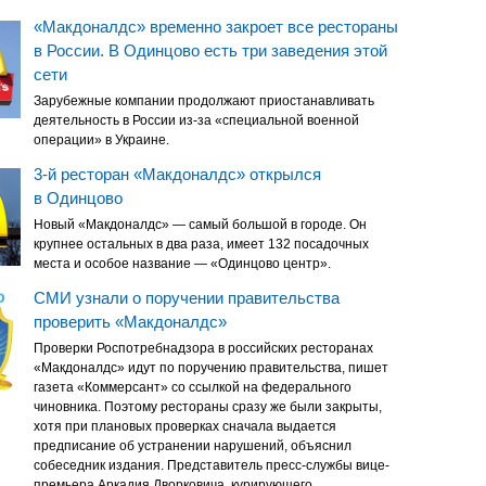
«Макдоналдс» временно закроет все рестораны
в России. В Одинцово есть три заведения этой
сети
Зарубежные компании продолжают приостанавливать
деятельность в России из-за «специальной военной
операции» в Украине.
3-й ресторан «Макдоналдс» открылся
в Одинцово
Новый «Макдоналдс» — самый большой в городе. Он
крупнее остальных в два раза, имеет 132 посадочных
места и особое название — «Одинцово центр».
СМИ узнали о поручении правительства
проверить «Макдоналдс»
Проверки Роспотребнадзора в российских ресторанах
«Макдоналдс» идут по поручению правительства, пишет
газета «Коммерсант» со ссылкой на федерального
чиновника. Поэтому рестораны сразу же были закрыты,
хотя при плановых проверках сначала выдается
предписание об устранении нарушений, объяснил
собеседник издания. Представитель пресс-службы вице-
премьера Аркадия Дворковича, курирующего