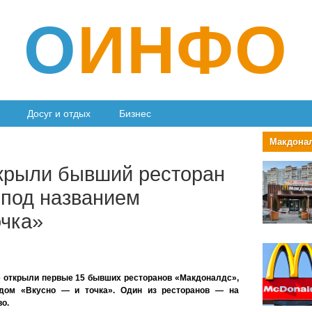
О
ИНФО
Досуг и отдых
Бизнес
Макдона
крыли бывший ресторан
под названием
очка»
е открыли первые 15 бывших ресторанов «Макдоналдс»,
ндом «Вкусно — и точка». Один из ресторанов — на
во.