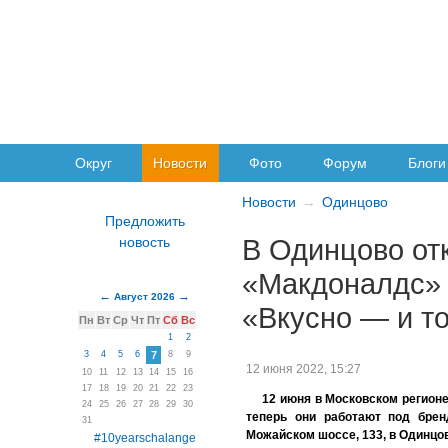
Округ
Новости
Фото
Форум
Блоги
Новости
Одинцово
В Одинцово от
«Макдоналдс» 
Август 2026
«Вкусно — и т
Пн
Вт
Ср
Чт
Пт
Сб
Вс
1
2
3
4
5
6
7
8
9
12 июня 2022, 15:27
10
11
12
13
14
15
16
17
18
19
20
21
22
23
12 июня в Московском регион
24
25
26
27
28
29
30
теперь они работают под бре
31
Можайском шоссе, 133, в Одинцо
#10yearschalange