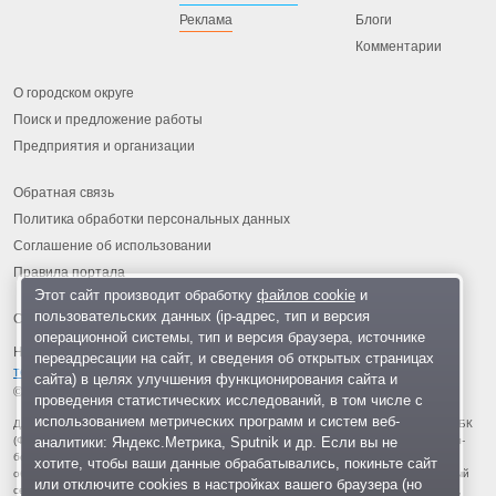
Реклама
Блоги
Комментарии
О городском округе
Поиск и предложение работы
Предприятия и организации
Обратная связь
Политика обработки персональных данных
Соглашение об использовании
Правила портала
Этот сайт производит обработку
файлов cookie
и
пользовательских данных (ip-адрес, тип и версия
операционной системы, тип и версия браузера, источнике
На информационном ресурсе применяются
рекомендательные
переадресации на сайт, и сведения об открытых страницах
технологии
.
сайта) в целях улучшения функционирования сайта и
© 2013-2026 «ОИНФО»,
сделано в Одинцово
проведения статистических исследований, в том числе с
использованием метрических программ и систем веб-
Для читателей: В России признаны экстремистскими и запрещены организации ФБК
аналитики: Яндекс.Метрика, Sputnik и др. Если вы не
(Фонд борьбы с коррупцией, признан иноагентом), Штабы Навального, «Национал-
большевистская партия», «Свидетели Иеговы», «Армия воли народа», «Русский
хотите, чтобы ваши данные обрабатывались, покиньте сайт
общенациональный союз», «Движение против нелегальной иммиграции», «Правый
или отключите cookies в настройках вашего браузера (но
сектор», УНА-УНСО, УПА, «Тризуб им. Степана Бандеры», «Мизантропик дивижн»,