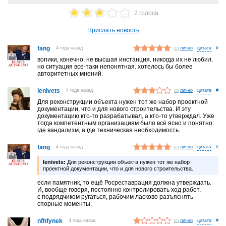
2 голоса
Прислать новость
fang
4 года назад
лично
#
вопики, конечно, не высшая инстанция. никогда их не любил.
но ситуация все-таки непонятная. хотелось бы более
авторитетных мнений.
lenivets
4 года назад
лично
#
Для реконструкции объекта нужен тот же набор проектной
документации, что и для нового строительства. И эту
документацию кто-то разрабатывал, а кто-то утверждал. Уже
тогда компетентным организациям было всё ясно и понятно:
где вандализм, а где техническая необходимость.
fang
4 года назад
лично
#
lenivets:
Для реконструкции объекта нужен тот же набор
проектной документации, что и для нового строительства.
если памятник, то ещё Росреставрация должна утверждать.
И, вообще говоря, постоянно контролировать ход работ,
с подрядчиком ругаться, рабочим ласково разъяснять
спорные моменты.
nfhfynek
4 года назад
лично
#