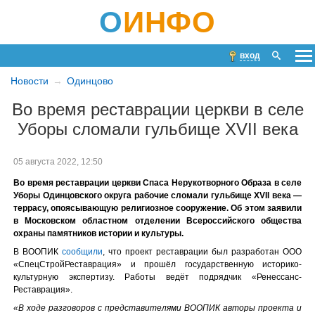
О
ИНФО
вход
Новости
Одинцово
Во время реставрации церкви в селе
Уборы сломали гульбище XVII века
05 августа 2022, 12:50
Во время реставрации церкви Спаса Нерукотворного Образа в селе
Уборы Одинцовского округа рабочие сломали гульбище XVII века —
террасу, опоясывающую религиозное сооружение. Об этом заявили
в Московском областном отделении Всероссийского общества
охраны памятников истории и культуры.
В ВООПИК
сообщили
, что проект реставрации был разработан ООО
«СпецСтройРеставрация» и прошёл государственную историко-
культурную экспертизу. Работы ведёт подрядчик «Ренессанс-
Реставрация».
«В ходе разговоров с представителями ВООПИК авторы проекта и