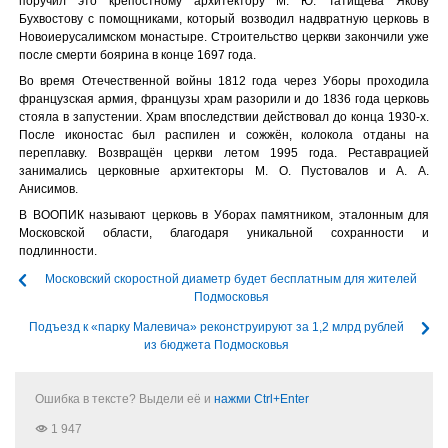
поручил это крепостному архитектору М. Ю. Татищева Якову
Бухвостову с помощниками, который возводил надвратную церковь в
Новоиерусалимском монастыре. Строительство церкви закончили уже
после смерти боярина в конце 1697 года.
Во время Отечественной войны 1812 года через Уборы проходила
французская армия, французы храм разорили и до 1836 года церковь
стояла в запустении. Храм впоследствии действовал до конца 1930-х.
После иконостас был распилен и сожжён, колокола отданы на
переплавку. Возвращён церкви летом 1995 года. Реставрацией
занимались церковные архитекторы М. О. Пустовалов и А. А.
Анисимов.
В ВООПИК называют церковь в Уборах памятником, эталонным для
Московской области, благодаря уникальной сохранности и
подлинности.
Московский скоростной диаметр будет бесплатным для жителей
Подмосковья
Подъезд к «парку Малевича» реконструируют за 1,2 млрд рублей
из бюджета Подмосковья
Ошибка в тексте? Выдели её и
нажми Ctrl+Enter
1 947