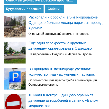
Северный дублёр Кутузовского проспекта — Проспект Багратиона
Кутузовский проспект
Собянин
Раскопали и бросили: в 5-м микрорайоне
Одинцово больше месяца перекрыт проезд
к домам
Очередной затянувшийся ремонт в городе.
Ещё один перекрёсток с круговым
движением организовали в Одинцово
На пересечении Садовой и Маршала Жукова.
В Одинцово и Звенигороде увеличат
количество платных уличных парковок
Об этом сообщила пресс-служба администрации
Одинцовского округа.
10 июля в центре Одинцово ограничат
движение автомобилей в связи с «Балом
медалистов»