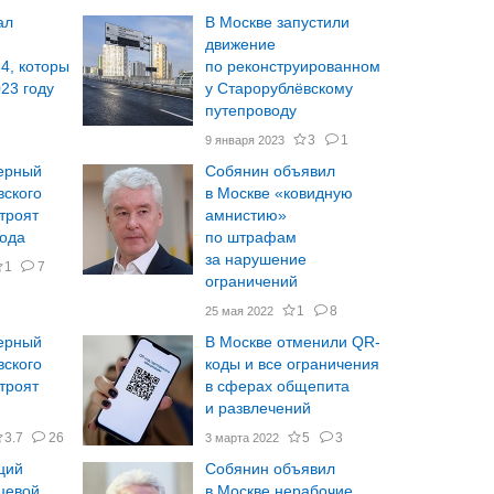
ал
В Москве запустили
движение
4, которы
по реконструированном
023 году
у Старорублёвскому
путепроводу
3
1
9 января 2023
ерный
Собянин объявил
вского
в Москве «ковидную
троят
амнистию»
года
по штрафам
за нарушение
1
7
ограничений
1
8
25 мая 2022
ерный
В Москве отменили QR-
вского
коды и все ограничения
троят
в сферах общепита
и развлечений
3.7
26
5
3
3 марта 2022
ций
Собянин объявил
цевой
в Москве нерабочие