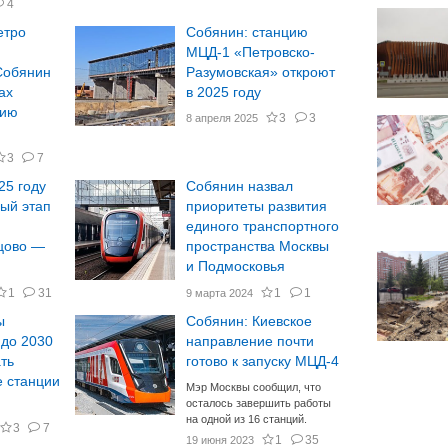
4
етро
Собянин: станцию
МЦД-1 «Петровско-
Собянин
Разумовская» откроют
ах
в 2025 году
нию
3
3
8 апреля 2025
3
7
25 году
Собянин назвал
ый этап
приоритеты развития
единого транспортного
цово —
пространства Москвы
и Подмосковья
1
31
1
1
9 марта 2024
ы
Собянин: Киевское
 до 2030
направление почти
ть
готово к запуску МЦД-4
 станции
Мэр Москвы сообщил, что
осталось завершить работы
на одной из 16 станций.
3
7
1
35
19 июня 2023