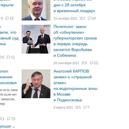
открыли
дни с 28 октября
и временный локдаун
3
19
1
24
21 октября 2021
е
Политолог: закон
вили, что
об «обнулении»
овный суд
губернаторских сроков
ина
в первую очередь
касается Воробьёва
и Собянина
5
11
5
22
28 сентября 2021
упил
Анатолий КАРПОВ
инения
заявил о «страшной
московья
атаке»
на водоохранные зоны
е есть свои
в Москве
Но если нет
 минусов,
и Подмосковье
тему
5
7
3 марта 2021
1
75