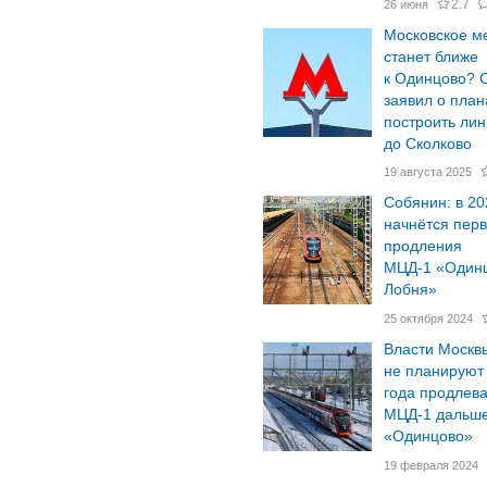
2.7
26 июня
Московское м
станет ближе
к Одинцово? 
заявил о план
построить ли
до Сколково
19 августа 2025
Собянин: в 20
начнётся перв
продления
МЦД-1 «Один
Лобня»
25 октября 2024
Власти Москв
не планируют
года продлева
МЦД-1 дальше
«Одинцово»
19 февраля 2024