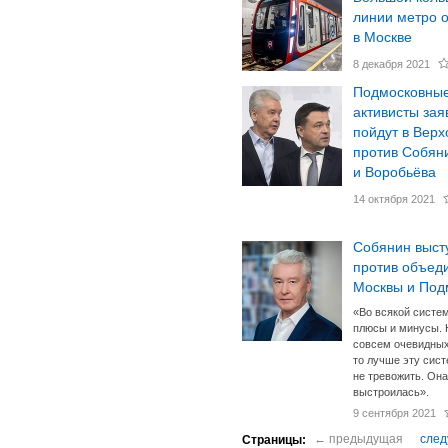
линии метро 
в Москве
8 декабря 2021
Подмосковны
активисты зая
пойдут в Верх
против Собян
и Воробьёва
14 октября 2021
Собянин выст
против объед
Москвы и Под
«Во всякой систем
плюсы и минусы. 
совсем очевидных
то лучше эту сис
не тревожить. Она
выстроилась».
9 сентября 2021