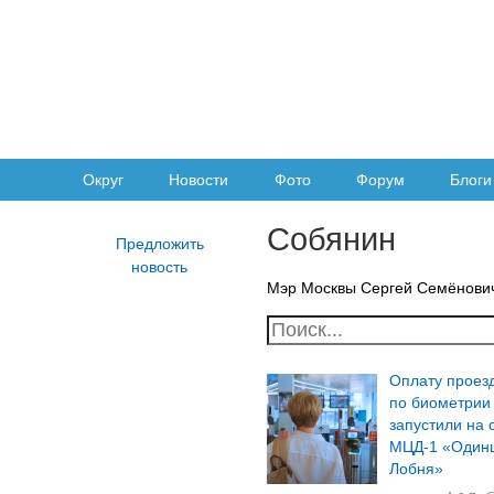
Округ
Новости
Фото
Форум
Блоги
Собянин
Мэр Москвы Сергей Семёнови
Оплату проез
по биометрии
запустили на 
МЦД-1 «Один
Лобня»