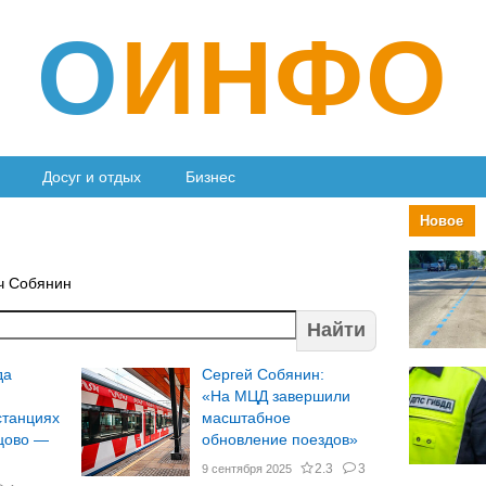
О
ИНФО
Досуг и отдых
Бизнес
Новое
ч Собянин
Найти
да
Сергей Собянин:
«На МЦД завершили
станциях
масштабное
цово —
обновление поездов»
2.3
3
9 сентября 2025