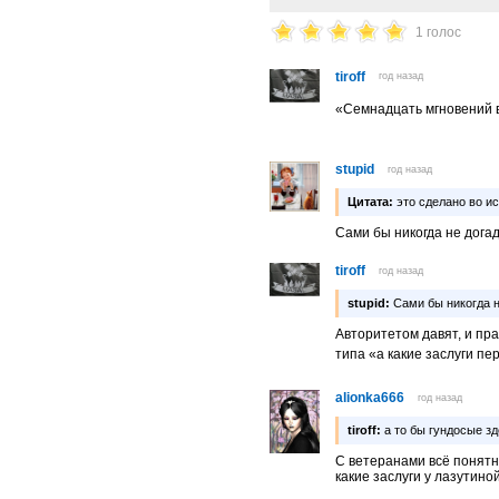
1 голос
tiroff
год назад
«Семнадцать мгновений
stupid
год назад
Цитата:
это сделано во и
Сами бы никогда не дога
tiroff
год назад
stupid:
Сами бы никогда н
Авторитетом давят, и пра
типа «а какие заслуги п
alionka666
год назад
tiroff:
а то бы гундосые зд
С ветеранами всё понятно
какие заслуги у лазутино