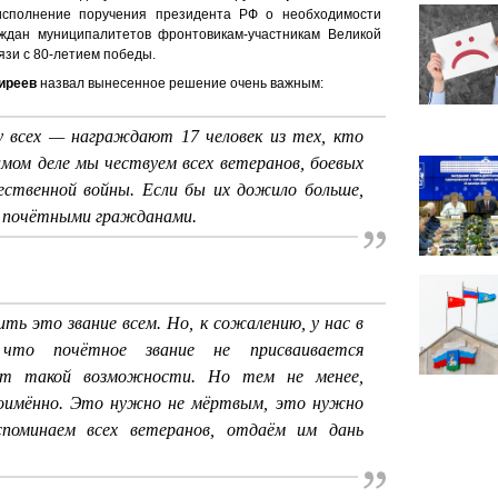
исполнение поручения президента РФ о необходимости
ждан муниципалитетов фронтовикам-участникам Великой
вязи с 80-летием победы.
иреев
назвал вынесенное решение очень важным:
 всех — награждают 17 человек из тех, кто
амом деле мы чествуем всех ветеранов, боевых
ественной войны. Если бы их дожило больше,
ли почётными гражданами.
ть это звание всем. Но, к сожалению, у нас в
 что почётное звание не присваивается
ет такой возможности. Но тем не менее,
 поимённо. Это нужно не мёртвым, это нужно
поминаем всех ветеранов, отдаём им дань