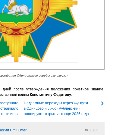
гражданин Одинцовского городского округа»
ко дней после утверждения положения почётное звание
ественной войны
Константину Федотову
.
реступного
Надземные переходы через ж/д пути
устраивало
в Одинцово и у ЖК «Рублёвский»
ртные игры
планируют открыть в конце 2025 года
ажми Ctrl+Enter
2 136