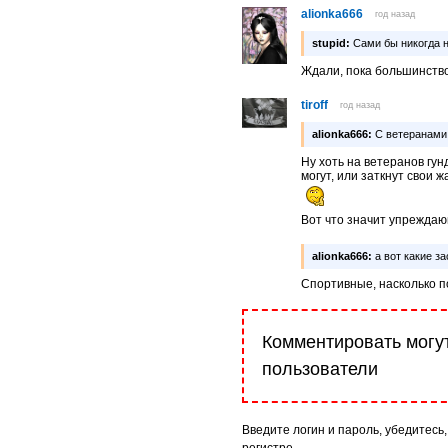
alionka666
год назад
stupid:
Сами бы никогда н
Ждали, пока большинств
tiroff
год назад
alionka666:
С ветеранами 
Ну хоть на ветеранов гун
могут, или заткнут свои 
Вот что значит упрежда
alionka666:
а вот какие за
Спортивные, насколько 
Комментировать могу
пользователи
Введите логин и пароль, убедитесь,