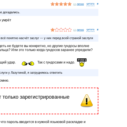
лично
#
е догадались.
о умрёт
лично
#
всё понятно насчёт заслуг — у них перед всей страной заслуги
деть не будете вы конкретно, но другие гундосы вполне
жальца? Или это только когда гундосов заранее упредили?
ющий удар.
Так с гундосами и надо.
слуги у Лазутиной, я затрудняюсь ответить
помню.
т только зарегистрированные
 что пароль вводится в нужной языковой раскладке и