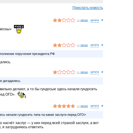
Прислать новость
лично
#
 весны»
лично
#
сполнение поручения президента РФ
дались.
лично
#
е догадались.
вильно делают, а то бы гундосые здесь начали гундосить
еред ОГО».
лично
#
есь начали гундосить типа «а какие заслуги перед ОГО»
 насчёт заслуг — у них перед всей страной заслуги, а вот
й, я затрудняюсь ответить