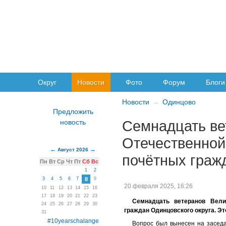
Округ
Новости
Фото
Форум
Блоги
Новости
Одинцово
Семнадцать ве
Отечественной
Август 2026
почётных граж
Пн
Вт
Ср
Чт
Пт
Сб
Вс
1
2
3
4
5
6
7
8
9
20 февраля 2025, 16:26
10
11
12
13
14
15
16
17
18
19
20
21
22
23
Семнадцать ветеранов Вели
24
25
26
27
28
29
30
граждан Одинцовского округа. Э
31
#10yearschalange
Вопрос был вынесен на заседа