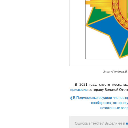
Знак «Почётный 
В 2021 году, спустя несколь
присвоили
ветерану Великой Отеч
В Подмосковье осудили членов п
сообщества, которое 
незаконные аза
Ошибка в тексте? Выдели её и
н