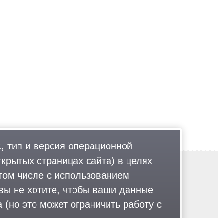
, тип и версия операционной
ткрытых страницах сайта) в целях
Обратная связь
том числе с использованием
Политика обработки персональных данных
 вы не хотите, чтобы ваши данные
Соглашение об использовании
Правила портала
 (но это может ограничить работу с