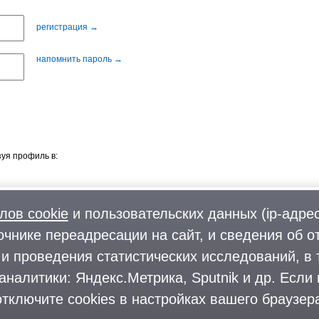
регистрация →
напомнить пароль →
уя профиль в:
лов cookie
и пользовательских данных (ip-адрес
очнике переадресации на сайт, и сведения об о
Фото
О городском округе
и проведения статистических исследований, в 
Форум
Поиск и предложение работы
аналитики: Яндекс.Метрика, Sputnik и др. Если
Блоги
Предприятия и организации
Комментарии
тключите cookies в настройках вашего браузера