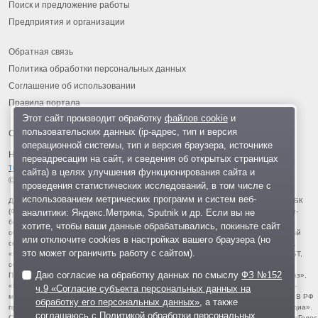
Поиск и предложение работы
Предприятия и организации
Обратная связь
Политика обработки персональных данных
Соглашение об использовании
Правила портала
Этот сайт производит обработку
файлов cookie
и
пользовательских данных (ip-адрес, тип и версия
операционной системы, тип и версия браузера, источнике
На информационном ресурсе применяются
рекомендательные
переадресации на сайт, и сведения об открытых страницах
технологии
.
сайта) в целях улучшения функционирования сайта и
© 2013-2026 «ОИНФО»,
сделано в Одинцово
проведения статистических исследований, в том числе с
использованием метрических программ и систем веб-
Для читателей: В России признаны экстремистскими и запрещены организации ФБК
аналитики: Яндекс.Метрика, Sputnik и др. Если вы не
(Фонд борьбы с коррупцией, признан иноагентом), Штабы Навального, «Национал-
большевистская партия», «Свидетели Иеговы», «Армия воли народа», «Русский
хотите, чтобы ваши данные обрабатывались, покиньте сайт
общенациональный союз», «Движение против нелегальной иммиграции», «Правый
или отключите cookies в настройках вашего браузера (но
сектор», УНА-УНСО, УПА, «Тризуб им. Степана Бандеры», «Мизантропик дивижн»,
это может ограничить работу с сайтом).
«Меджлис крымскотатарского народа», движение «Артподготовка», движение ЛГБТ,
общероссийская политическая партия «Воля», АУЕ, батальоны «Азов» и «Айдар».
Даю согласие на обработку данных по смыслу
ФЗ №152
Признаны террористическими и запрещены: «Движение Талибан», «Имарат Кавказ»,
«Исламское государство» (ИГ, ИГИЛ), Джебхад-ан-Нусра, «АУМ Синрике», «Братья-
ч.9 «Согласие субъекта персональных данных на
мусульмане», «Аль-Каида в странах исламского Магриба», «Сеть», «Колумбайн». В РФ
обработку его персональных данных»
, а также
признана нежелательной деятельность «Открытой России», издания «Проект Медиа».
соглашаюсь с
Политикой обработки персональных
СМИ-иноагентами признаны: телеканал «Дождь», «Медуза», «Важные истории», «Голос