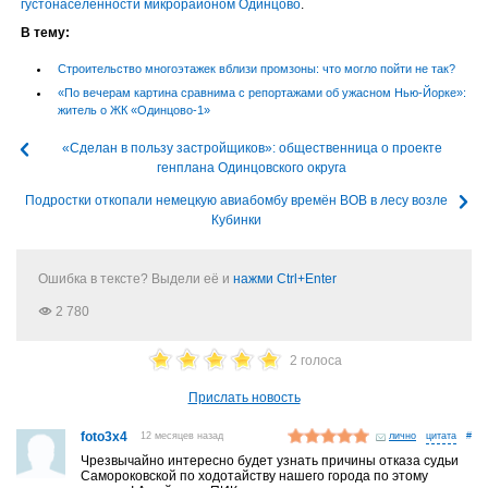
густонаселённости микрорайоном Одинцово
.
В тему:
Строительство многоэтажек вблизи промзоны: что могло пойти не так?
«По вечерам картина сравнима с репортажами об ужасном Нью-Йорке»:
житель о ЖК «Одинцово-1»
«Сделан в пользу застройщиков»: общественница о проекте
генплана Одинцовского округа
Подростки откопали немецкую авиабомбу времён ВОВ в лесу возле
Кубинки
Ошибка в тексте? Выдели её и
нажми Ctrl+Enter
2 780
2 голоса
Прислать новость
foto3x4
12 месяцев назад
лично
#
Чрезвычайно интересно будет узнать причины отказа судьи
Самороковской по ходотайству нашего города по этому