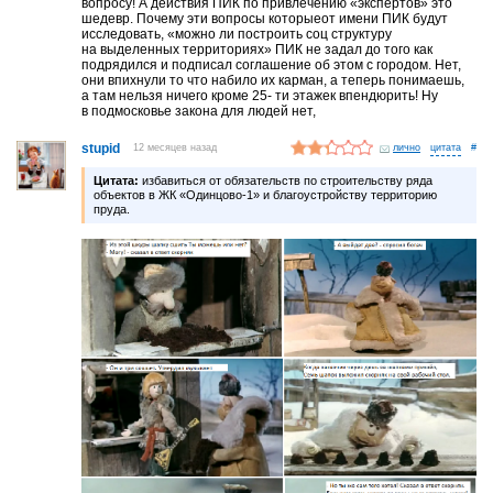
вопросу! А действия ПИК по привлечению «экспертов» это
шедевр. Почему эти вопросы которыеот имени ПИК будут
исследовать, «можно ли построить соц структуру
на выделенных территориях» ПИК не задал до того как
подрядился и подписал соглашение об этом с городом. Нет,
они впихнули то что набило их карман, а теперь понимаешь,
а там нельзя ничего кроме 25- ти этажек впендюрить! Ну
в подмосковье закона для людей нет,
stupid
12 месяцев назад
лично
#
Цитата:
избавиться от обязательств по строительству ряда
объектов в ЖК «Одинцово-1» и благоустройству территорию
пруда.