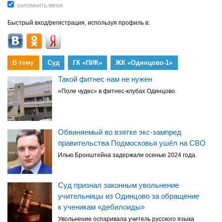
Быстрый вход/регистрация, используя профиль в:
В тему
Суд
ГК «ПИК»
ЖК «Одинцово-1»
Такой фитнес нам не нужен
«Поле чудес» в фитнес-клубах Одинцово.
Обвиняемый во взятке экс-зампред
правительства Подмосковья ушёл на СВО
Илью Бронштейна задержали осенью 2024 года.
Суд признал законным увольнение
учительницы из Одинцово за обращение
к ученикам «дебилоиды»
Увольнение оспаривала учитель русского языка