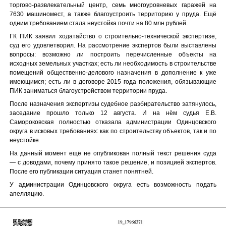
торгово-развлекательный центр, семь многоуровневых гаражей на
7630 машиномест, а также благоустроить территорию у пруда. Ещё
одним требованием стала неустойка почти на 80 млн рублей.
ГК ПИК заявил ходатайство о строительно-технической экспертизе,
суд его удовлетворил. На рассмотрение экспертов были выставлены
вопросы: возможно ли построить перечисленные объекты на
исходных земельных участках; есть ли необходимость в строительстве
помещений общественно-делового назначения в дополнение к уже
имеющимся; есть ли в договоре 2015 года положения, обязывающие
ПИК заниматься благоустройством территории пруда.
После назначения экспертизы судебное разбирательство затянулось,
заседание прошло только 12 августа. И на нём судья Е.В.
Самороковская полностью отказала администрации Одинцовского
округа в исковых требованиях: как по строительству объектов, так и по
неустойке.
На данный момент ещё не опубликован полный текст решения суда
— с доводами, почему принято такое решение, и позицией экспертов.
После его публикации ситуация станет понятней.
У администрации Одинцовского округа есть возможность подать
апелляцию.