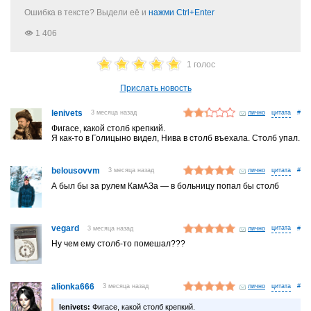
Ошибка в тексте? Выдели её и
нажми Ctrl+Enter
1 406
1 голос
Прислать новость
lenivets
3 месяца назад
лично
#
Фигасе, какой столб крепкий.
Я как-то в Голицыно видел, Нива в столб въехала. Столб упал.
belousovvm
3 месяца назад
лично
#
А был бы за рулем КамАЗа — в больницу попал бы столб
vegard
3 месяца назад
лично
#
Ну чем ему столб-то помешал???
alionka666
3 месяца назад
лично
#
lenivets:
Фигасе, какой столб крепкий.