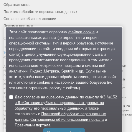
Обратная связь
Политика обработки персональных данных
Соглашение об использовании
Правила портала
Этот сайт производит обработку
файлов cookie
и
пользовательских данных (ip-адрес, тип и версия
операционной системы, тип и версия браузера, источнике
На информационном ресурсе применяются
рекомендательные
переадресации на сайт, и сведения об открытых страницах
технологии
.
сайта) в целях улучшения функционирования сайта и
© 2013-2026 «ОИНФО»,
сделано в Одинцово
проведения статистических исследований, в том числе с
использованием метрических программ и систем веб-
Для читателей: В России признаны экстремистскими и запрещены организации ФБК
аналитики: Яндекс.Метрика, Sputnik и др. Если вы не
(Фонд борьбы с коррупцией, признан иноагентом), Штабы Навального, «Национал-
большевистская партия», «Свидетели Иеговы», «Армия воли народа», «Русский
хотите, чтобы ваши данные обрабатывались, покиньте сайт
общенациональный союз», «Движение против нелегальной иммиграции», «Правый
или отключите cookies в настройках вашего браузера (но
сектор», УНА-УНСО, УПА, «Тризуб им. Степана Бандеры», «Мизантропик дивижн»,
это может ограничить работу с сайтом).
«Меджлис крымскотатарского народа», движение «Артподготовка», движение ЛГБТ,
общероссийская политическая партия «Воля», АУЕ, батальоны «Азов» и «Айдар».
Даю согласие на обработку данных по смыслу
ФЗ №152
Признаны террористическими и запрещены: «Движение Талибан», «Имарат Кавказ»,
«Исламское государство» (ИГ, ИГИЛ), Джебхад-ан-Нусра, «АУМ Синрике», «Братья-
ч.9 «Согласие субъекта персональных данных на
мусульмане», «Аль-Каида в странах исламского Магриба», «Сеть», «Колумбайн». В РФ
обработку его персональных данных»
, а также
признана нежелательной деятельность «Открытой России», издания «Проект Медиа».
соглашаюсь с
Политикой обработки персональных
СМИ-иноагентами признаны: телеканал «Дождь», «Медуза», «Важные истории», «Голос
данных
,
Соглашением об использовании портала
и
Америки», радио «Свобода», The Insider, «Медиазона», ОВД-инфо. Иноагентами
признаны общество/центр «Мемориал», «Аналитический Центр Юрия Левады»,
Правилами портала
.
Сахаровский центр. Instagram и Facebook (Metа) запрещены в РФ за экстремизм.