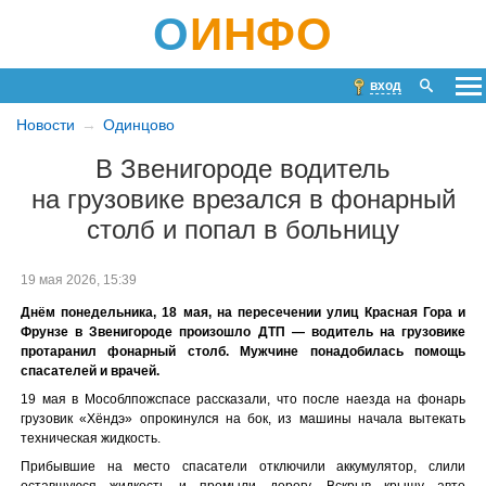
О
ИНФО
вход
Новости
Одинцово
В Звенигороде водитель
на грузовике врезался в фонарный
столб и попал в больницу
19 мая 2026, 15:39
Днём понедельника, 18 мая, на пересечении улиц Красная Гора и
Фрунзе в Звенигороде произошло ДТП — водитель на грузовике
протаранил фонарный столб. Мужчине понадобилась помощь
спасателей и врачей.
19 мая в Мособлпожспасе рассказали, что после наезда на фонарь
грузовик «Хёндэ» опрокинулся на бок, из машины начала вытекать
техническая жидкость.
Прибывшие на место спасатели отключили аккумулятор, слили
оставшуюся жидкость и промыли дорогу. Вскрыв крышу авто