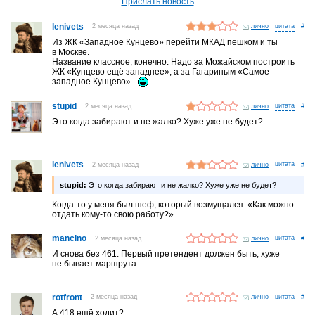
Прислать новость
lenivets
2 месяца назад
лично
#
Из ЖК «Западное Кунцево» перейти МКАД пешком и ты
в Москве.
Название классное, конечно. Надо за Можайском построить
ЖК «Кунцево ещё западнее», а за Гагариным «Самое
западное Кунцево».
stupid
2 месяца назад
лично
#
Это когда забирают и не жалко? Хуже уже не будет?
lenivets
2 месяца назад
лично
#
stupid:
Это когда забирают и не жалко? Хуже уже не будет?
Когда-то у меня был шеф, который возмущался: «Как можно
отдать кому-то свою работу?»
mancino
2 месяца назад
лично
#
И снова без 461. Первый претендент должен быть, хуже
не бывает маршрута.
rotfront
2 месяца назад
лично
#
А 418 ещё ходит?