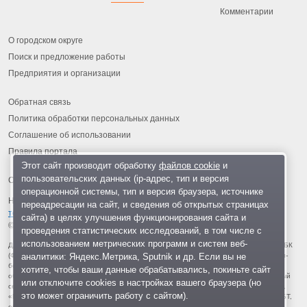
Комментарии
О городском округе
Поиск и предложение работы
Предприятия и организации
Обратная связь
Политика обработки персональных данных
Соглашение об использовании
Правила портала
Этот сайт производит обработку
файлов cookie
и
пользовательских данных (ip-адрес, тип и версия
операционной системы, тип и версия браузера, источнике
На информационном ресурсе применяются
рекомендательные
переадресации на сайт, и сведения об открытых страницах
технологии
.
сайта) в целях улучшения функционирования сайта и
© 2013-2026 «ОИНФО»,
сделано в Одинцово
проведения статистических исследований, в том числе с
использованием метрических программ и систем веб-
Для читателей: В России признаны экстремистскими и запрещены организации ФБК
аналитики: Яндекс.Метрика, Sputnik и др. Если вы не
(Фонд борьбы с коррупцией, признан иноагентом), Штабы Навального, «Национал-
большевистская партия», «Свидетели Иеговы», «Армия воли народа», «Русский
хотите, чтобы ваши данные обрабатывались, покиньте сайт
общенациональный союз», «Движение против нелегальной иммиграции», «Правый
или отключите cookies в настройках вашего браузера (но
сектор», УНА-УНСО, УПА, «Тризуб им. Степана Бандеры», «Мизантропик дивижн»,
это может ограничить работу с сайтом).
«Меджлис крымскотатарского народа», движение «Артподготовка», движение ЛГБТ,
общероссийская политическая партия «Воля», АУЕ, батальоны «Азов» и «Айдар».