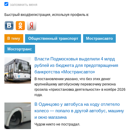
Быстрый вход/регистрация, используя профиль в:
В тему
Общественный транспорт
Мострансавто
Мосгортранс
Власти Подмосковья выделили 4 млрд
рублей из бюджета для предотвращения
банкротства «Мострансавто»
В постановлении указано, что без этих денег
крупнейшему автобусному перевозчику региона
грозила «приостановка деятельности» в ноябре 2026
года.
В Одинцово у автобуса на ходу отлетело
колесо — попало в другой автобус, машину
и окно магазина
Чудом никто не пострадал.