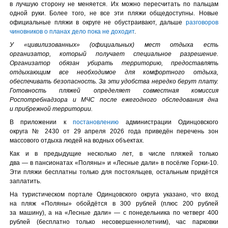
в лучшую сторону не меняется. Их можно пересчитать по пальцам
одной руки. Более того, не все эти пляжи общедоступны. Новые
официальные пляжи в округе не обустраивают, дальше
разговоров
чиновников о планах дело пока не доходит
.
У «цивилизованных» (официальных) мест отдыха есть
организатор, который получает специальное разрешение.
Организатор обязан убирать территорию, предоставлять
отдыхающим все необходимое для комфортного отдыха,
обеспечивать безопасность. За эти удобства нередко берут плату.
Готовность пляжей определяет совместная комиссия
Роспотребнадзора и МЧС после ежегодного обследования дна
и прибрежной территории.
В приложении к
постановлению
администрации Одинцовского
округа № 2430 от 29 апреля 2026 года приведён перечень зон
массового отдыха людей на водных объектах.
Как и в предыдущие несколько лет, в числе пляжей только
два — в пансионатах «Поляны» и «Лесные дали» в посёлке Горки-10.
Эти пляжи бесплатны только для постояльцев, остальным придётся
заплатить.
На туристическом портале Одинцовского округа указано, что вход
на пляж «Поляны» обойдётся в 300 рублей (плюс 200 рублей
за машину), а на «Лесные дали» — с понедельника по четверг 400
рублей (бесплатно только несовершеннолетним), час парковки