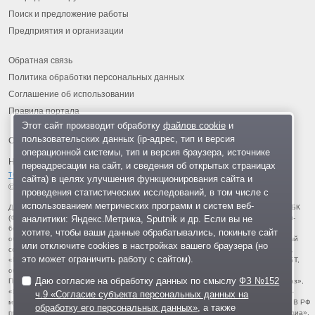
Поиск и предложение работы
Предприятия и организации
Обратная связь
Политика обработки персональных данных
Соглашение об использовании
Правила портала
Этот сайт производит обработку
файлов cookie
и
пользовательских данных (ip-адрес, тип и версия
операционной системы, тип и версия браузера, источнике
На информационном ресурсе применяются
рекомендательные
переадресации на сайт, и сведения об открытых страницах
технологии
.
сайта) в целях улучшения функционирования сайта и
© 2013-2026 «ОИНФО»,
сделано в Одинцово
проведения статистических исследований, в том числе с
использованием метрических программ и систем веб-
Для читателей: В России признаны экстремистскими и запрещены организации ФБК
аналитики: Яндекс.Метрика, Sputnik и др. Если вы не
(Фонд борьбы с коррупцией, признан иноагентом), Штабы Навального, «Национал-
большевистская партия», «Свидетели Иеговы», «Армия воли народа», «Русский
хотите, чтобы ваши данные обрабатывались, покиньте сайт
общенациональный союз», «Движение против нелегальной иммиграции», «Правый
или отключите cookies в настройках вашего браузера (но
сектор», УНА-УНСО, УПА, «Тризуб им. Степана Бандеры», «Мизантропик дивижн»,
это может ограничить работу с сайтом).
«Меджлис крымскотатарского народа», движение «Артподготовка», движение ЛГБТ,
общероссийская политическая партия «Воля», АУЕ, батальоны «Азов» и «Айдар».
Даю согласие на обработку данных по смыслу
ФЗ №152
Признаны террористическими и запрещены: «Движение Талибан», «Имарат Кавказ»,
«Исламское государство» (ИГ, ИГИЛ), Джебхад-ан-Нусра, «АУМ Синрике», «Братья-
ч.9 «Согласие субъекта персональных данных на
мусульмане», «Аль-Каида в странах исламского Магриба», «Сеть», «Колумбайн». В РФ
обработку его персональных данных»
, а также
признана нежелательной деятельность «Открытой России», издания «Проект Медиа».