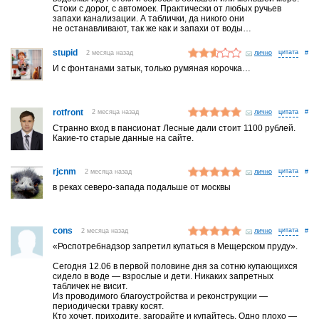
Стоки с дорог, с автомоек. Практически от любых ручьев
запахи канализации. А таблички, да никого они
не останавливают, так же как и запахи от воды…
stupid
2 месяца назад
лично
#
И с фонтанами затык, только румяная корочка…
rotfront
2 месяца назад
лично
#
Странно вход в пансионат Лесные дали стоит 1100 рублей.
Какие-то старые данные на сайте.
rjcnm
2 месяца назад
лично
#
в реках северо-запада подальше от москвы
cons
2 месяца назад
лично
#
«Роспотребнадзор запретил купаться в Мещерском пруду».
Сегодня 12.06 в первой половине дня за сотню купающихся
сидело в воде — взрослые и дети. Никаких запретных
табличек не висит.
Из проводимого благоустройства и реконструкции —
периодически травку косят.
Кто хочет, приходите, загорайте и купайтесь. Одно плохо —