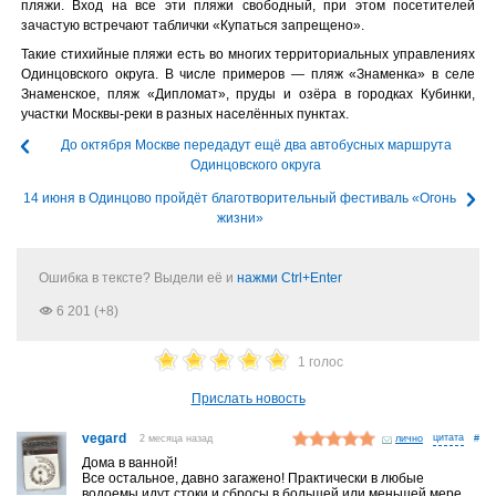
пляжи. Вход на все эти пляжи свободный, при этом посетителей
зачастую встречают таблички «Купаться запрещено».
Такие стихийные пляжи есть во многих территориальных управлениях
Одинцовского округа. В числе примеров — пляж «Знаменка» в селе
Знаменское, пляж «Дипломат», пруды и озёра в городках Кубинки,
участки Москвы-реки в разных населённых пунктах.
До октября Москве передадут ещё два автобусных маршрута
Одинцовского округа
14 июня в Одинцово пройдёт благотворительный фестиваль «Огонь
жизни»
Ошибка в тексте? Выдели её и
нажми Ctrl+Enter
6 201 (+8)
1 голос
Прислать новость
vegard
2 месяца назад
лично
#
Дома в ванной!
Все остальное, давно загажено! Практически в любые
водоемы идут стоки и сбросы в большей или меньшей мере.