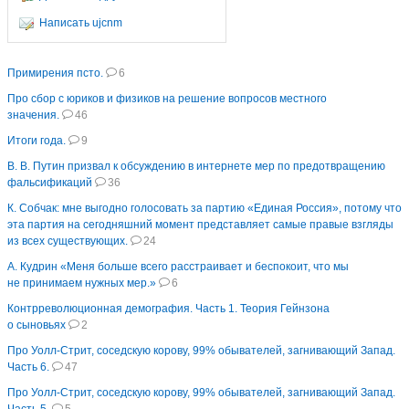
Написать ujcnm
Примирения псто.
6
Про сбор с юриков и физиков на решение вопросов местного
значения.
46
Итоги года.
9
В. В. Путин призвал к обсуждению в интернете мер по предотвращению
фальсификаций
36
К. Собчак: мне выгодно голосовать за партию «Единая Россия», потому что
эта партия на сегодняшний момент представляет самые правые взгляды
из всех существующих.
24
А. Кудрин «Меня больше всего расстраивает и беспокоит, что мы
не принимаем нужных мер.»
6
Контрреволюционная демография. Часть 1. Теория Гейнзона
о сыновьях
2
Про Уолл-Стрит, соседскую корову, 99% обывателей, загнивающий Запад.
Часть 6.
47
Про Уолл-Стрит, соседскую корову, 99% обывателей, загнивающий Запад.