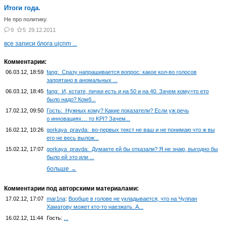
Итоги года.
Не про политику.
9
5
29.12.2011
все записи блога ujcnm ...
Комментарии:
06.03.12, 18:59
fang: Сразу напрашивается вопрос: какое кол-во голосов
запрятано в аномальных ...
06.03.12, 18:45
fang: И, кстате, пички есть и на 50 и на 40. Зачем кому=то ето
было надо? Комб...
17.02.12, 09:50
Гость: Нужных кому? Какие показатели? Если уж речь
о инновациях… то KPI? Зачем...
16.02.12, 10:26
gorkaya_pravda: во-первых текст не ваш и не понимаю что ж вы
его не весь вылож...
15.02.12, 17:07
gorkaya_pravda: Думаете ей бы отказали? Я не знаю, выгодно бы
было ей это или ...
больше →
Комментарии под авторскими материалами:
17.02.12, 17:07
mar1na
:
Вообще в голове не укладывается, что на Чулпан
Хаматову может кто-то наезжать. А...
16.02.12, 11:44
Гость:
...