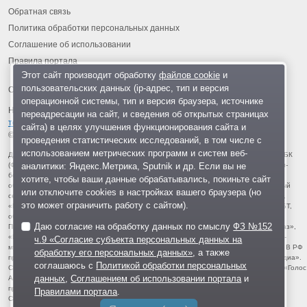
Обратная связь
Политика обработки персональных данных
Соглашение об использовании
Правила портала
Этот сайт производит обработку
файлов cookie
и
пользовательских данных (ip-адрес, тип и версия
операционной системы, тип и версия браузера, источнике
На информационном ресурсе применяются
рекомендательные
переадресации на сайт, и сведения об открытых страницах
технологии
.
сайта) в целях улучшения функционирования сайта и
© 2013-2026 «ОИНФО»,
сделано в Одинцово
проведения статистических исследований, в том числе с
использованием метрических программ и систем веб-
Для читателей: В России признаны экстремистскими и запрещены организации ФБК
аналитики: Яндекс.Метрика, Sputnik и др. Если вы не
(Фонд борьбы с коррупцией, признан иноагентом), Штабы Навального, «Национал-
большевистская партия», «Свидетели Иеговы», «Армия воли народа», «Русский
хотите, чтобы ваши данные обрабатывались, покиньте сайт
общенациональный союз», «Движение против нелегальной иммиграции», «Правый
или отключите cookies в настройках вашего браузера (но
сектор», УНА-УНСО, УПА, «Тризуб им. Степана Бандеры», «Мизантропик дивижн»,
это может ограничить работу с сайтом).
«Меджлис крымскотатарского народа», движение «Артподготовка», движение ЛГБТ,
общероссийская политическая партия «Воля», АУЕ, батальоны «Азов» и «Айдар».
Даю согласие на обработку данных по смыслу
ФЗ №152
Признаны террористическими и запрещены: «Движение Талибан», «Имарат Кавказ»,
«Исламское государство» (ИГ, ИГИЛ), Джебхад-ан-Нусра, «АУМ Синрике», «Братья-
ч.9 «Согласие субъекта персональных данных на
мусульмане», «Аль-Каида в странах исламского Магриба», «Сеть», «Колумбайн». В РФ
обработку его персональных данных»
, а также
признана нежелательной деятельность «Открытой России», издания «Проект Медиа».
соглашаюсь с
Политикой обработки персональных
СМИ-иноагентами признаны: телеканал «Дождь», «Медуза», «Важные истории», «Голос
данных
,
Соглашением об использовании портала
и
Америки», радио «Свобода», The Insider, «Медиазона», ОВД-инфо. Иноагентами
признаны общество/центр «Мемориал», «Аналитический Центр Юрия Левады»,
Правилами портала
.
Сахаровский центр. Instagram и Facebook (Metа) запрещены в РФ за экстремизм.