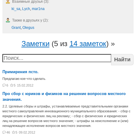
Взаимные друзья (3):
ki_sa
,
Lych
,
mar1na
Также в друзьях у (2):
Grant
,
Olegus
Заметки
(5 из
14 заметок
) »
Найти
Примирения псто.
Предлагаю кое-что сделать.
6
5
15.02.2012
Про сбор с юриков и физиков на решение вопросов местного
значения.
2.2. Целевые сборы и штрафы, устанавливаемые представительными органами
местного самоуправления инновационного муниципального образования: - сбор с
юридических и физических лиц на рекламу; - сбор с физических и юридических
лиц на решение вопросов местного значения; - штрафы за неисполнение и (или)
ненадлежащее исполнение вопросов местного значения.
46
5
09.02.2012