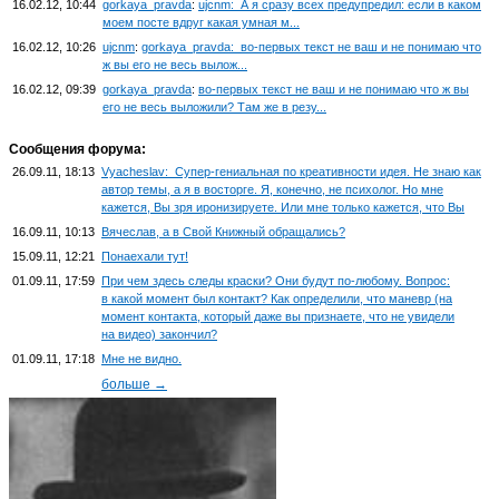
16.02.12, 10:44
gorkaya_pravda
:
ujcnm: А я сразу всех предупредил: если в каком
моем посте вдруг какая умная м...
16.02.12, 10:26
ujcnm
:
gorkaya_pravda: во-первых текст не ваш и не понимаю что
ж вы его не весь вылож...
16.02.12, 09:39
gorkaya_pravda
:
во-первых текст не ваш и не понимаю что ж вы
его не весь выложили? Там же в резу...
Сообщения форума:
26.09.11, 18:13
Vyacheslav: Супер-гениальная по креативности идея. Не знаю как
автор темы, а я в восторге. Я, конечно, не психолог. Но мне
кажется, Вы зря иронизируете. Или мне только кажется, что Вы
16.09.11, 10:13
Вячеслав, а в Свой Книжный обращались?
15.09.11, 12:21
Понаехали тут!
01.09.11, 17:59
При чем здесь следы краски? Они будут по-любому. Вопрос:
в какой момент был контакт? Как определили, что маневр (на
момент контакта, который даже вы признаете, что не увидели
на видео) закончил?
01.09.11, 17:18
Мне не видно.
больше →