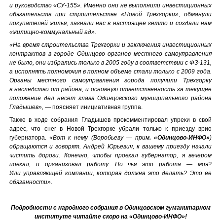
и руководство «СУ-155». Именно они не выполнили инвестиционных
обязательств при строительстве «Новой Трехгорки», обманули
покупателей жилья, загнали нас в настоящее гетто и создали нам
«жилищно-коммунальный ад».
«На время строительства Трехгорки и заключения инвестиционных
контрактов в городе Одинцово органов местного самоуправления
не было, они избрались только в 2005 году в соответствии с ФЗ-131,
а исполнять полномочия в полном объеме стали только с 2009 года.
Органы местного самоуправления города получили Трехгорку
в наследство от района, и основную ответственность за текущее
положение дел несет глава Одинцовского муниципального района
Гладышев»,
— поясняет инициативная группа.
Также в ходе собрания Гладышев прокомментировал упреки в свой
адрес, что снег в Новой Трехгорке убрали только к приезду врио
губернатора.
«Вот к нему (Воробьеву — прим
. «Одинцово-ИНФО»
)
обращаются и говорят. Андрей Юрьевич, к вашему приезду начали
чистить дороги. Конечно, чтобы проехал губернатор, я вечером
поехал, и организовал работу. Но чья это работа — моя?
Или управляющей компании, которая должна это делать? Это ее
обязанности».
Подробности с народного собрания в Одинцовском гуманитарном
институте читайте скоро на «Одинцово-ИНФО»!