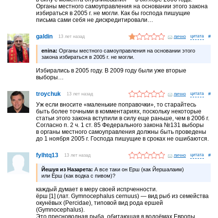
Органы местного самоуправления на основании этого закона
избираться в 2005 г. не могли. Как бы господа пишущие
письма сами себя не дискредитировали…
galdin
13 лет назад
лично
#
enina:
Органы местного самоуправления на основании этого
закона избираться в 2005 г. не могли.
Избирались в 2005 году. В 2009 году были уже вторые
выборы…
troychuk
13 лет назад
лично
#
Уж если вносите «маленькие поправочки», то старайтесь
быть более точными в комментариях, поскольку некоторые
статьи этого закона вступили в силу еще раньше, чем в 2006 г.
Согласно п. 2 ч. 1 ст. 85 Федерального закона №131 выборы
в органы местного самоуправления должны быть проведены
до 1 ноября 2005 г. Господа пишущие в сроках не ошибаются.
fylhtq13
13 лет назад
лично
#
Йешуя из Назарета:
А все таки он Ерш (как Йершалаим)
или Ёрш (как водка с пивом)?
каждый думает в меру своей испрченности.
ёрш [1] (лат. Gymnocephalus cernuus) — вид рыб из семейства
окунёвых (Percidae), типовой вид рода ершей
(Gymnocephalus).
Это пресноводная рыба, обитающая в водоёмах Европы