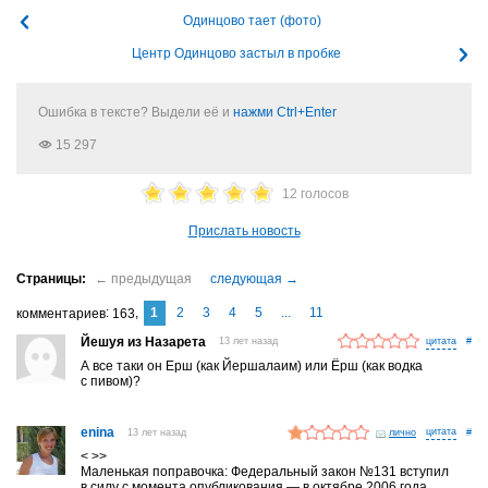
Одинцово тает (фото)
Центр Одинцово застыл в пробке
Ошибка в тексте? Выдели её и
нажми Ctrl+Enter
15 297
12 голосов
Прислать новость
1
2
3
4
5
...
11
комментариев
163
Йешуя из Назарета
13 лет назад
#
А все таки он Ерш (как Йершалаим) или Ёрш (как водка
с пивом)?
enina
13 лет назад
лично
#
< >>
Маленькая поправочка: Федеральный закон №131 вступил
в силу с момента опубликования — в октябре 2006 года.