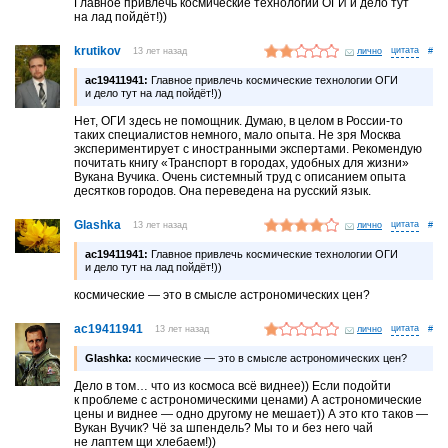
Главное привлечь космические технологии ОГИ и дело тут
на лад пойдёт!))
krutikov
13 лет назад
лично
#
ac19411941:
Главное привлечь космические технологии ОГИ
и дело тут на лад пойдёт!))
Нет, ОГИ здесь не помощник. Думаю, в целом в России-то
таких специалистов немного, мало опыта. Не зря Москва
экспериментирует с иностранными экспертами. Рекомендую
почитать книгу «Транспорт в городах, удобных для жизни»
Вукана Вучика. Очень системный труд с описанием опыта
десятков городов. Она переведена на русский язык.
Glashka
13 лет назад
лично
#
ac19411941:
Главное привлечь космические технологии ОГИ
и дело тут на лад пойдёт!))
космические — это в смысле астрономических цен?
ac19411941
13 лет назад
лично
#
Glashka:
космические — это в смысле астрономических цен?
Дело в том… что из космоса всё виднее)) Если подойти
к проблеме с астрономическими ценами) А астрономические
цены и виднее — одно другому не мешает)) А это кто таков —
Вукан Вучик? Чё за шпендель? Мы то и без него чай
не лаптем щи хлебаем!))