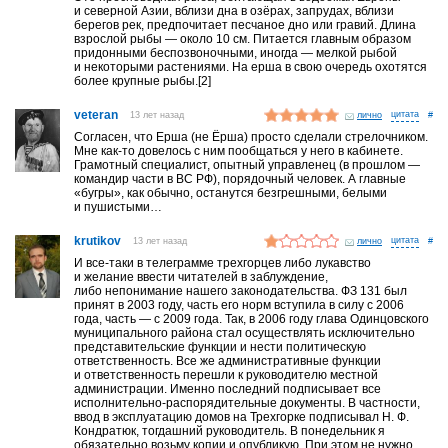
и северной Азии, вблизи дна в озёрах, запрудах, вблизи
берегов рек, предпочитает песчаное дно или гравий. Длина
взрослой рыбы — около 10 см. Питается главным образом
придонными беспозвоночными, иногда — мелкой рыбой
и некоторыми растениями. На ерша в свою очередь охотятся
более крупные рыбы.[2]
veteran
13 лет назад
лично
#
Согласен, что Ерша (не Ёрша) просто сделали стрелочником.
Мне как-то довелось с ним пообщаться у него в кабинете.
Грамотный специалист, опытный управленец (в прошлом —
командир части в ВС РФ), порядочный человек. А главные
«бугры», как обычно, останутся безгрешными, белыми
и пушистыми…
krutikov
13 лет назад
лично
#
И все-таки в телеграмме трехгорцев либо лукавство
и желание ввести читателей в заблуждение,
либо непонимание нашего законодательства. ФЗ 131 был
принят в 2003 году, часть его норм вступила в силу с 2006
года, часть — с 2009 года. Так, в 2006 году глава Одинцовского
муниципального района стал осуществлять исключительно
представительские функции и нести политическую
ответственность. Все же административные функции
и ответственность перешли к руководителю местной
администрации. Именно последний подписывает все
исполнительно-распорядительные документы. В частности,
ввод в эксплуатацию домов на Трехгорке подписывал Н. Ф.
Кондратюк, тогдашний руководитель. В понедельник я
обязательно возьму копии и опубликую. При этом не нужно