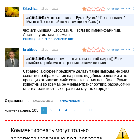
Glashka
13 лет назад
лично
#
ac19411941:
А это кто таков — Вукан Вучик? Чё за шпендель?
Мы то и без него чай не лаптем щи хлебаем!))
чех или бывшая Югославия… если по имени-фамилии…
А так — гугль нам в помощь.
building.su/articles/Vuchic.htm
krutikov
13 лет назад
лично
#
ac19411941:
Дело в том… что из космоса всё виднее)) Если
подойти к проблеме с астрономическими ценами)
Странно, а скорее предвзято делать такие выводы, не зная
основ ценообразования на рынке подобных решений и не
проведя хоть какого-либо сопоставления цен. Вукан Вучик —
известный во всем мире ученый-транспортник, разработчик
многих транспортных стратегий крупных городов
1
2
3
4
5
...
11
комментариев
163
Комментировать могут только
зарегистрированные пользователи