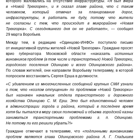
которого жаловались на отсутствие инфраструктуры.
«Я был вчера
в «Новой Трехгорке», и я сказал главе района, что с таким
человеком, который отвечал за планирование дорог,
инфраструктуры, я работать не буду, потому что жители
не согласны с тем, что происходит в микрорайоне «Новая
Трехгорка». С сегодняшнего дня он не работает»,
— сообщил
29 марта Воробьев.
Между тем, в редакцию «Одинцово-ИНФО» поступило письмо
от инициативной группы жителей «Новой Трехгорки». Граждане просят
врио губернатора Московской области
«наказать истинных
виновников проблем (в том числе и транспортных) Новой Трехгорки,
городского поселения Одинцово и всего Одинцовского района».
По словам жителей, они направили Воробьеву телеграмму, в которой
попросили восстановить Сергея Ерша в должности.
«С удивлением из многочисленных сообщений крупных СМИ узнали
о том, что «козлом отпущения» по проблемам «Новой Трехгорки»
был назначен начальник отдела транспортного и дорожного
хозяйства Одинцово С. М. Ерш. Это был единственный человек
в администрации города и района, который в последнее время
хотя бы пытался в меру своих полномочий и объема городской казны
заниматься транспортными проблемами г. п. Одинцово.
Не потому ли его решили убрать?!»
Граждане отмечают в телеграмме, что
«подлинными виновниками
проблем являются глава Одинцовского района
A. Г. Гладышев