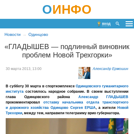
О
ИНФО
вход
Новости
Одинцово
«ГЛАДЫШЕВ — подлинный виновник
проблем Новой Трехгорки»
30 марта 2013, 13:00
Александр Ермошин
В субботу 30 марта в спорткомплексе
Одинцовского гуманитарного
института
состоялось народное собрание. В своем выступлении
глава Одинцовского района
Александр ГЛАДЫШЕВ
прокомментировал
отставку начальника отдела транспортного
и дорожного хозяйства Одинцово Сергея ЕРШ
А
, а жители
Новой
Трехорки
, между тем, направили телеграмму врио губернатора.