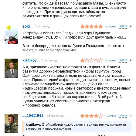
считать, что он действовал по указанию главы. Очень часто
и по очень многим вопросам позиции главы и руководителя
расходятся. При этом руководитель абсолютно
самостоятелен в границах своих полномочий.
eolg
13 лет назад
лично
#
«с трибуны обратился Гладышев к мэру Одинцово
Александру ГУСЕВУ»… и погрозили друг другу пальчиком…
В этом беспределе виновны Гусев и Гладышев… и все это
знают, а наказали стрелочника
krutikov
13 лет назад
лично
#
А я, признаюсь честно, не огорчен этим фактом. В части
развития дорожно-транспортной инфраструктуры город
Одинцово стоит на месте. Если не сказать, что скатывается
вниз. Прошлогодний асфальт сходит вместе со снегом, новые
«лежачие полицейские» добавили еще 2-3 балла
к одинцовским пробкам, новые светофоры вместо подземных/
надземных переходов тормозят движение, отсутствует
вообще какая-либо система парковок и пр. Этой работой
нужно заниматься системно, привлекая экспертов
и профессионалов.
ac19411941
13 лет назад
лично
#
krutikov:
. Этой работой нужно заниматься системно, привлекая
экспертов и профессионалов