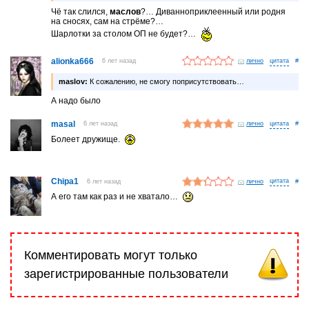
Чё так слился,
маслов
?… Диванноприклеенный или родня
на сносях, сам на стрёме?…
Шарлотки за столом ОП не будет?…
alionka666
6 лет назад
лично
#
maslov:
К сожалению, не смогу поприсутствовать…
А надо было
masal
6 лет назад
лично
#
Болеет дружище.
Chipa1
6 лет назад
лично
#
А его там как раз и не хватало…
Комментировать могут только
зарегистрированные пользователи