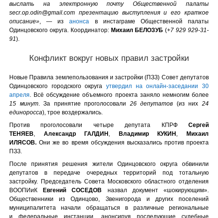
выслать на электронную почту Общественной палаты
secr.op.odin@gmail.com презентацию выступления и его краткое
описание»
, — из
анонса
в инстаграме Общественной палаты
Одинцовского округа. Координатор:
Михаил БЕЛОЗУБ
(
+7 929 929-31-
91
).
Конфликт вокруг новых правил застройки
Новые Правила землепользования и застройки (ПЗЗ) Совет депутатов
Одинцовского городского округа
утвердил на онлайн-заседании 30
апреля
. Всё обсуждение объемного проекта заняло немногим более
15 минут
. За принятие проголосовали
26 депутатов
(из них
24
единоросса
), трое воздержались.
Против проголосовали четыре депутата КПРФ
Сергей
ТЕНЯЕВ
,
Александр ГАЛДИН
,
Владимир КУКИН
,
Михаил
ИЛЯСОВ.
Они же во время обсуждения высказались против проекта
ПЗЗ.
После принятия решения жители Одинцовского округа обвинили
депутатов в передаче очередных территорий под тотальную
застройку. Председатель Совета Московского областного отделения
ВООПИиК
Евгений СОСЕДОВ
назвал документ «шокирующим».
Общественники из Одинцово, Звенигорода и других поселений
муниципалитета начали обращаться в различные региональные
и федеральные инстанции, анонсируя последующие судебные