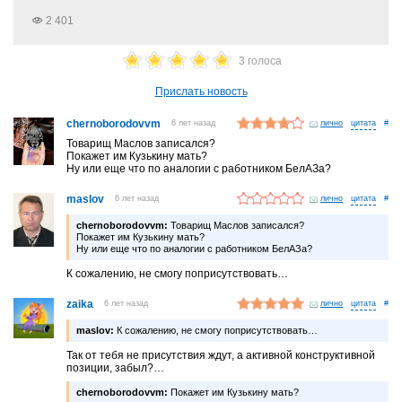
2 401
3 голоса
Прислать новость
chernoborodovvm
6 лет назад
лично
#
Товарищ Маслов записался?
Покажет им Кузькину мать?
Ну или еще что по аналогии с работником БелАЗа?
maslov
6 лет назад
лично
#
chernoborodovvm:
Товарищ Маслов записался?
Покажет им Кузькину мать?
Ну или еще что по аналогии с работником БелАЗа?
К сожалению, не смогу поприсутствовать…
zaika
6 лет назад
лично
#
maslov:
К сожалению, не смогу поприсутствовать…
Так от тебя не присутствия ждут, а активной конструктивной
позиции, забыл?…
chernoborodovvm:
Покажет им Кузькину мать?