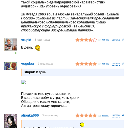
такой социально-демографической характеристики
аудитории, как уровень образования.
28 января 2003 года в Москве генеральный совет «Единой
России» исключил из партии заместителя председателя
центрального исполнительного комитета Юлию
Крижанскую с формулировкой «за действия,
способствующие дискредитации партии».
stupid
3 года назад
лично
#
В день.
vogebor
3 года назад
лично
#
stupid:
В день.
Покажите мне нутро москвичи,
В кошельке моём с утра, хоть дрочи,
Обещали с маком мне калачи,
А я за грош кладу кирпичи…
alionka666
3 года назад
лично
#