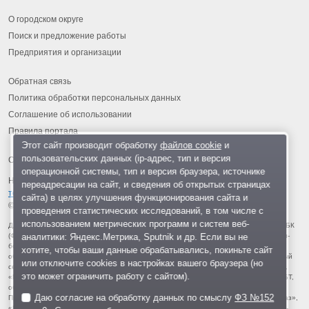
О городском округе
Поиск и предложение работы
Предприятия и организации
Обратная связь
Политика обработки персональных данных
Соглашение об использовании
Правила портала
Этот сайт производит обработку
файлов cookie
и
пользовательских данных (ip-адрес, тип и версия
операционной системы, тип и версия браузера, источнике
На информационном ресурсе применяются
рекомендательные
переадресации на сайт, и сведения об открытых страницах
технологии
.
сайта) в целях улучшения функционирования сайта и
© 2013-2026 «ОИНФО»,
сделано в Одинцово
проведения статистических исследований, в том числе с
использованием метрических программ и систем веб-
Для читателей: В России признаны экстремистскими и запрещены организации ФБК
аналитики: Яндекс.Метрика, Sputnik и др. Если вы не
(Фонд борьбы с коррупцией, признан иноагентом), Штабы Навального, «Национал-
большевистская партия», «Свидетели Иеговы», «Армия воли народа», «Русский
хотите, чтобы ваши данные обрабатывались, покиньте сайт
общенациональный союз», «Движение против нелегальной иммиграции», «Правый
или отключите cookies в настройках вашего браузера (но
сектор», УНА-УНСО, УПА, «Тризуб им. Степана Бандеры», «Мизантропик дивижн»,
это может ограничить работу с сайтом).
«Меджлис крымскотатарского народа», движение «Артподготовка», движение ЛГБТ,
общероссийская политическая партия «Воля», АУЕ, батальоны «Азов» и «Айдар».
Даю согласие на обработку данных по смыслу
ФЗ №152
Признаны террористическими и запрещены: «Движение Талибан», «Имарат Кавказ»,
«Исламское государство» (ИГ, ИГИЛ), Джебхад-ан-Нусра, «АУМ Синрике», «Братья-