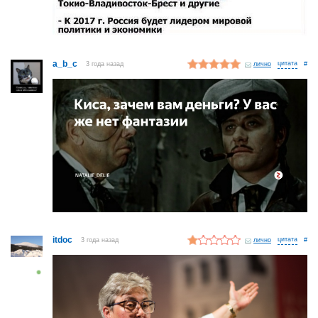
a_b_c
3 года назад
лично
#
itdoc
3 года назад
лично
#