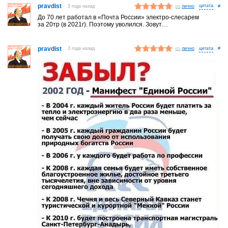
pravdist
3 года назад
лично
#
До 70 лет работал в «Почта России» электро-слесарем
за 20тр (в 2021г). Поэтому уволился. Зовут…
pravdist
3 года назад
лично
#