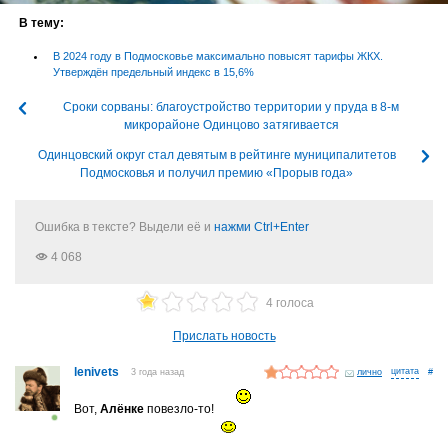
В тему:
В 2024 году в Подмосковье максимально повысят тарифы ЖКХ.
Утверждён предельный индекс в 15,6%
Сроки сорваны: благоустройство территории у пруда в 8-м
микрорайоне Одинцово затягивается
Одинцовский округ стал девятым в рейтинге муниципалитетов
Подмосковья и получил премию «Прорыв года»
Ошибка в тексте? Выдели её и
нажми Ctrl+Enter
4 068
4 голоса
Прислать новость
lenivets
3 года назад
лично
#
Вот,
Алёнке
повезло-то!