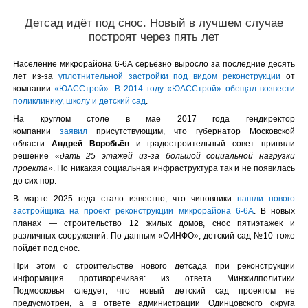
Детсад идёт под снос. Новый в лучшем случае
построят через пять лет
Население микрорайона 6-6А серьёзно выросло за последние десять
лет из-за
уплотнительной застройки под видом реконструкции
от
компании
«ЮАССтрой»
.
В 2014 году «ЮАССтрой» обещал возвести
поликлинику, школу и детский сад
.
На круглом столе в мае 2017 года гендиректор
компании
заявил
присутствующим, что губернатор Московской
области
Андрей Воробьёв
и градостроительный совет приняли
решение
«дать 25 этажей из-за большой социальной нагрузки
проекта»
. Но никакая социальная инфраструктура так и не появилась
до сих пор.
В марте 2025 года стало известно, что чиновники
нашли нового
застройщика на проект реконструкции микрорайона 6-6А
. В новых
планах — строительство 12 жилых домов, снос пятиэтажек и
различных сооружений. По данным «ОИНФО», детский сад №10 тоже
пойдёт под снос.
При этом о строительстве нового детсада при реконструкции
информация противоречивая: из ответа Минжилполитики
Подмосковья следует, что новый детский сад проектом не
предусмотрен, а в ответе администрации Одинцовского округа