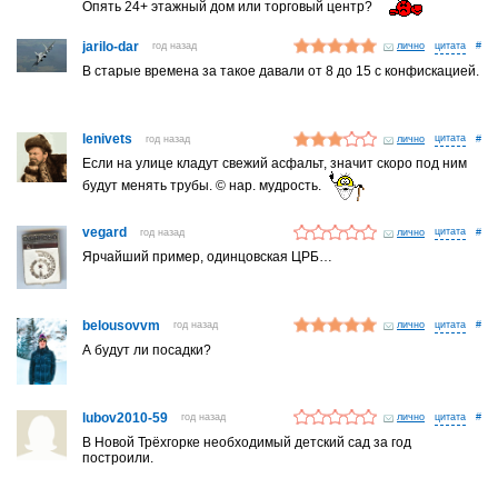
Опять 24+ этажный дом или торговый центр?
jarilo-dar
год назад
лично
#
В старые времена за такое давали от 8 до 15 с конфискацией.
lenivets
год назад
лично
#
Если на улице кладут свежий асфальт, значит скоро под ним
будут менять трубы. © нар. мудрость.
vegard
год назад
лично
#
Ярчайший пример, одинцовская ЦРБ…
belousovvm
год назад
лично
#
А будут ли посадки?
lubov2010-59
год назад
лично
#
В Новой Трёхгорке необходимый детский сад за год
построили.