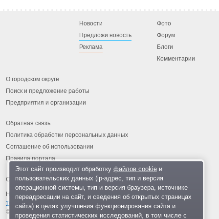
Новости
Фото
Предложи новость
Форум
Реклама
Блоги
Комментарии
О городском округе
Поиск и предложение работы
Предприятия и организации
Обратная связь
Политика обработки персональных данных
Соглашение об использовании
Правила портала
Этот сайт производит обработку
файлов cookie
и
пользовательских данных (ip-адрес, тип и версия
операционной системы, тип и версия браузера, источнике
На информационном ресурсе применяются
рекомендательные
переадресации на сайт, и сведения об открытых страницах
технологии
.
сайта) в целях улучшения функционирования сайта и
© 2013-2026 «ОИНФО»,
сделано в Одинцово
проведения статистических исследований, в том числе с