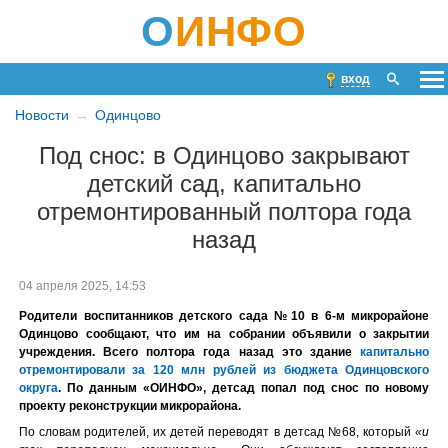
О
ИНФО
вход
Новости
Одинцово
Под снос: в Одинцово закрывают
детский сад, капитально
отремонтированный полтора года
назад
04 апреля 2025, 14:53
Родители воспитанников детского сада №10 в 6-м микрорайоне
Одинцово сообщают, что им на собрании объявили о закрытии
учреждения. Всего полтора года назад это здание
капитально
отремонтировали за 120 млн рублей из бюджета Одинцовского
округа
. По данным «ОИНФО», детсад попал под снос по новому
проекту реконструкции микрорайона.
По словам родителей, их детей переводят в детсад №68, который
«и