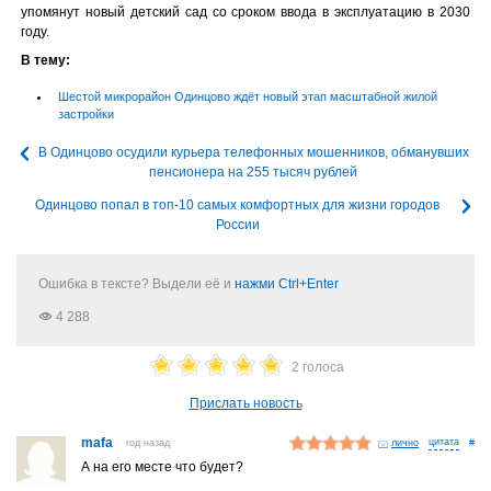
упомянут новый детский сад со сроком ввода в эксплуатацию в 2030
году.
В тему:
Шестой микрорайон Одинцово ждёт новый этап масштабной жилой
застройки
В Одинцово осудили курьера телефонных мошенников, обманувших
пенсионера на 255 тысяч рублей
Одинцово попал в топ-10 самых комфортных для жизни городов
России
Ошибка в тексте? Выдели её и
нажми Ctrl+Enter
4 288
2 голоса
Прислать новость
mafa
год назад
лично
#
А на его месте что будет?