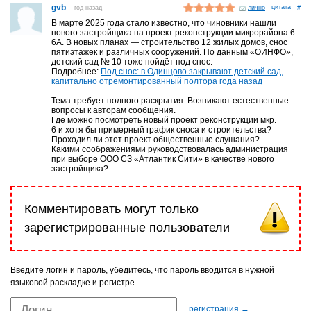
gvb
год назад
лично
#
В марте 2025 года стало известно, что чиновники нашли
нового застройщика на проект реконструкции микрорайона 6-
6А. В новых планах — строительство 12 жилых домов, снос
пятиэтажек и различных сооружений. По данным «ОИНФО»,
детский сад № 10 тоже пойдёт под снос.
Подробнее:
Под снос: в Одинцово закрывают детский сад,
капитально отремонтированный полтора года назад
Тема требует полного раскрытия. Возникают естественные
вопросы к авторам сообщения.
Где можно посмотреть новый проект реконструкции мкр.
6 и хотя бы примерный график сноса и строительства?
Проходил ли этот проект общественные слушания?
Какими соображениями руководствовалась администрация
при выборе ООО СЗ «Атлантик Сити» в качестве нового
застройщика?
Комментировать могут только
зарегистрированные пользователи
Введите логин и пароль, убедитесь, что пароль вводится в нужной
языковой раскладке и регистре.
регистрация →