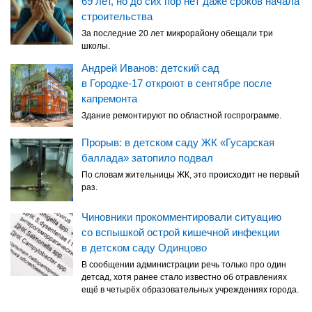
69 лет, но до сих пор нет даже сроков начала
строительства
За последние 20 лет микрорайону обещали три
школы.
Андрей Иванов: детский сад
в Городке-17 откроют в сентябре после
капремонта
Здание ремонтируют по областной госпрограмме.
Прорыв: в детском саду ЖК «Гусарская
баллада» затопило подвал
По словам жительницы ЖК, это происходит не первый
раз.
Чиновники прокомментировали ситуацию
со вспышкой острой кишечной инфекции
в детском саду Одинцово
В сообщении администрации речь только про один
детсад, хотя ранее стало известно об отравлениях
ещё в четырёх образовательных учреждениях города.