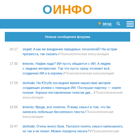
О
ИНФО
вход
Новые сообщения форума
20:17
stupid
:
А как же внедрение передовых технологий? На острие
прогресса, так сказать
/
Психологическая консультация
17:30
lenivets
:
Нафик надо? ИИ пусть общается с ИИ. А людям
с людьми интереснее. Так что пусть сразу отсекает всё,
созданное ИИ и в корзину
/
Психологическая консультация
17:29
donhulio
:
На Ютубе последнее время нашествие авторов
создающих ролики с помощью ИИ. Послушал парочку — херня
полная. Хорошо поставленным голосом дик...
/
Психологическая
консультация
15:55
lenivets
:
Вроде, всё понятно. Я вижу смысл в том, что бы
написать побольше бессвязного текста
/
Психологическая
консультация
15:47
donhulio
:
Очень много букв. Пытался понять смысл написанного,
но так и не понял. Можно покороче писать?
/
Психологическая