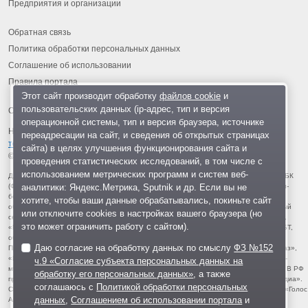
Предприятия и организации
Обратная связь
Политика обработки персональных данных
Соглашение об использовании
Правила портала
Этот сайт производит обработку
файлов cookie
и
пользовательских данных (ip-адрес, тип и версия
операционной системы, тип и версия браузера, источнике
На информационном ресурсе применяются
рекомендательные
переадресации на сайт, и сведения об открытых страницах
технологии
.
сайта) в целях улучшения функционирования сайта и
© 2013-2026 «ОИНФО»,
сделано в Одинцово
проведения статистических исследований, в том числе с
использованием метрических программ и систем веб-
Для читателей: В России признаны экстремистскими и запрещены организации ФБК
аналитики: Яндекс.Метрика, Sputnik и др. Если вы не
(Фонд борьбы с коррупцией, признан иноагентом), Штабы Навального, «Национал-
большевистская партия», «Свидетели Иеговы», «Армия воли народа», «Русский
хотите, чтобы ваши данные обрабатывались, покиньте сайт
общенациональный союз», «Движение против нелегальной иммиграции», «Правый
или отключите cookies в настройках вашего браузера (но
сектор», УНА-УНСО, УПА, «Тризуб им. Степана Бандеры», «Мизантропик дивижн»,
это может ограничить работу с сайтом).
«Меджлис крымскотатарского народа», движение «Артподготовка», движение ЛГБТ,
общероссийская политическая партия «Воля», АУЕ, батальоны «Азов» и «Айдар».
Даю согласие на обработку данных по смыслу
ФЗ №152
Признаны террористическими и запрещены: «Движение Талибан», «Имарат Кавказ»,
«Исламское государство» (ИГ, ИГИЛ), Джебхад-ан-Нусра, «АУМ Синрике», «Братья-
ч.9 «Согласие субъекта персональных данных на
мусульмане», «Аль-Каида в странах исламского Магриба», «Сеть», «Колумбайн». В РФ
обработку его персональных данных»
, а также
признана нежелательной деятельность «Открытой России», издания «Проект Медиа».
соглашаюсь с
Политикой обработки персональных
СМИ-иноагентами признаны: телеканал «Дождь», «Медуза», «Важные истории», «Голос
данных
,
Соглашением об использовании портала
и
Америки», радио «Свобода», The Insider, «Медиазона», ОВД-инфо. Иноагентами